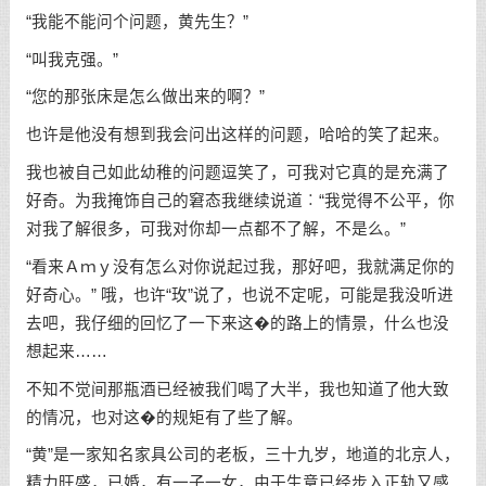
“我能不能问个问题，黄先生？”
“叫我克强。”
“您的那张床是怎么做出来的啊？”
也许是他没有想到我会问出这样的问题，哈哈的笑了起来。
我也被自己如此幼稚的问题逗笑了，可我对它真的是充满了
好奇。为我掩饰自己的窘态我继续说道︰“我觉得不公平，你
对我了解很多，可我对你却一点都不了解，不是么。”
“看来Ａｍｙ没有怎么对你说起过我，那好吧，我就满足你的
好奇心。” 哦，也许“玫”说了，也说不定呢，可能是我没听进
去吧，我仔细的回忆了一下来这�的路上的情景，什么也没
想起来……
不知不觉间那瓶酒已经被我们喝了大半，我也知道了他大致
的情况，也对这�的规矩有了些了解。
“黄”是一家知名家具公司的老板，三十九岁，地道的北京人，
精力旺盛，已婚，有一子一女，由于生意已经步入正轨又感