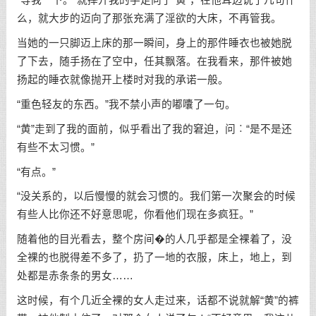
“等我一下。”就摔开我的手走向了“黄”，在他耳边说了几句什
么，就大步的迈向了那张充满了淫欲的大床，不再管我。
当她的一只脚迈上床的那一瞬间，身上的那件睡衣也被她脱
了下去，随手扬在了空中，任其飘落。在我看来，那件被她
扬起的睡衣就像抛开上楼时对我的承诺一般。
“重色轻友的东西。”我不禁小声的嘟囔了一句。
“黄”走到了我的面前，似乎看出了我的窘迫，问︰“是不是还
有些不太习惯。”
“有点。”
“没关系的，以后慢慢的就会习惯的。我们第一次聚会的时候
有些人比你还不好意思呢，你看他们现在多疯狂。”
随着他的目光看去，整个房间�的人几乎都是全裸着了，没
全裸的也脱得差不多了，扔了一地的衣服，床上，地上，到
处都是赤条条的男女……
这时候，有个几近全裸的女人走过来，话都不说就解“黄”的裤