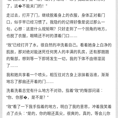
了，这�不能关门的！”
走过去，打开了门，继续脱着身上的衣服，身体正对着门
口，似乎早已经习惯了。我隐约的记得好像是说过那么一
句，心想︰这是什么规矩啊？只好走到了一个拐角的地方，
也脱了衣服，眼睛还不时的漂着门口……
“玫”已经打开了水，很自然的冲洗着自己。看着她身上白净的
肌肤，那对绝对能迷死任何男人的丰满的乳房，还有那翘翘
的臀部，想到等一下即将发生一切，我的下体不由得湿润
了……
我和她共享着一个喷头，相互往对方身上涂抹着浴液，渐渐
地忘了那扇还开着的门……
洗着洗着总觉有什么地方不对劲，指着“玫”的臀部问道︰
“你、你那�，是不是？”
“玫”看了一下我手指着的地方，明白了我的意思，冲着我笑着
点了点头︰“是的，你的眼还真尖，很爽的，真的，等会儿你