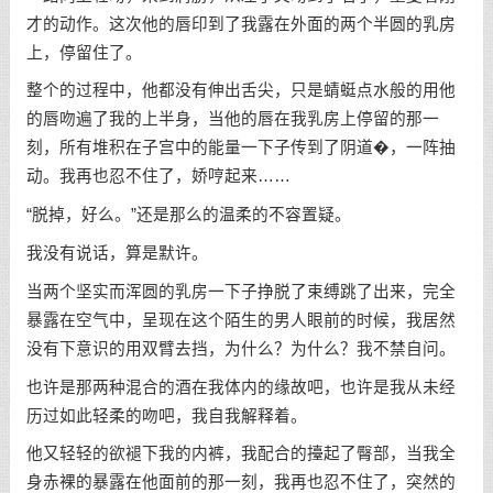
才的动作。这次他的唇印到了我露在外面的两个半圆的乳房
上，停留住了。
整个的过程中，他都没有伸出舌尖，只是蜻蜓点水般的用他
的唇吻遍了我的上半身，当他的唇在我乳房上停留的那一
刻，所有堆积在子宫中的能量一下子传到了阴道�，一阵抽
动。我再也忍不住了，娇哼起来……
“脱掉，好么。”还是那么的温柔的不容置疑。
我没有说话，算是默许。
当两个坚实而浑圆的乳房一下子挣脱了束缚跳了出来，完全
暴露在空气中，呈现在这个陌生的男人眼前的时候，我居然
没有下意识的用双臂去挡，为什么？为什么？我不禁自问。
也许是那两种混合的酒在我体内的缘故吧，也许是我从未经
历过如此轻柔的吻吧，我自我解释着。
他又轻轻的欲褪下我的内裤，我配合的擡起了臀部，当我全
身赤裸的暴露在他面前的那一刻，我再也忍不住了，突然的