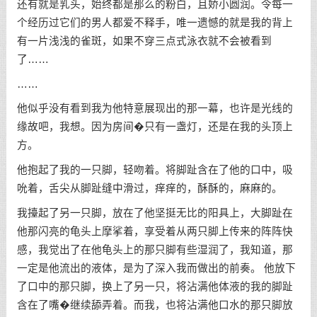
还有就是乳头，始终都是那么的粉白，且娇小圆润。令每一
个经历过它们的男人都爱不释手，唯一遗憾的就是我的背上
有一片浅浅的雀斑，如果不穿三点式泳衣就不会被看到
了……
……
他似乎没有看到我为他特意展现出的那一幕，也许是光线的
缘故吧，我想。因为房间�只有一盏灯，还是在我的头顶上
方。
他抱起了我的一只脚，轻吻着。将脚趾含在了他的口中，吸
吮着，舌尖从脚趾缝中滑过，痒痒的，酥酥的，麻麻的。
我擡起了另一只脚，放在了他坚挺无比的阳具上，大脚趾在
他那闪亮的龟头上摩挲着，享受着从两只脚上传来的阵阵快
感，我觉出了在他龟头上的那只脚有些湿润了，我知道，那
一定是他流出的液体，是为了深入我而做出的前奏。 他放下
了口中的那只脚，换上了另一只，将沾满他体液的我的脚趾
含在了嘴�继续舔弄着。而我，也将沾满他口水的那只脚放