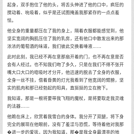
起身，双手抱住了他的头，将舌头伸进了他的口中，疯狂的
搅动着、吮吸着，似乎是还试图掩盖我那紧存的一点点羞
怯。
他全身的重量都压在了我的身上，隔着衣服都能感觉到，他
坚实宽阔的胸肌压住了我的乳房，还有他口中散发出来的那
浓浓的葡萄酒的味道，我们彼此交换着唾液……
此时此刻，我已经不再在意那扇开着的门，也不再在意是否
会有人经过。也不知我们吻了多久，只是在我们不得不张开
嘴大口大口的唿吸时才分开，他迅速的脱去了全身的衣服，
全身一丝不挂，借着昏黄的灯光我看到了他宽阔的臂膀，坚
实的肌肉和那已经勃起的阳具，直挺挺的立在胯下。
我知道，那是一根将要带我飞翔的魔杖，是将要取走我灵魂
的法器……
他跪在床上，欣赏着我雪白的身体。我分开了双腿，将下身
完全的展现在他眼前，没有了羞涩与恐慌，等待着他对我那
�进一步的爱抚，因为我知道，那�是我全身最漂亮的地