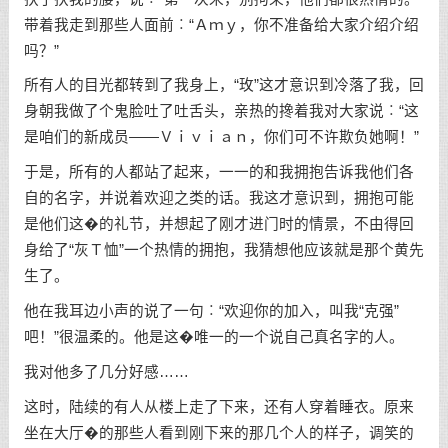
带着我走到那些人面前︰“Ａｍｙ，你不准备给大家介绍介绍
吗？”
所有人的目光都转到了我身上，“玫”这才意识到冷落了我，回
身朝我做了个鬼脸吐了吐舌头，亲热的搀着我对大家说︰“这
是咱们的新成员——Ｖｉｖｉａｎ，你们可不许欺负她啊！”
于是，所有的人都站了起来，一一的和我拥抱告诉我他们各
自的名字，并说着欢迎之类的话。我这才意识到，拥抱可能
是他们这�的礼节，并想起了刚才进门时的情景，不由得回
身给了“灰Ｔ恤”一个热情的拥抱，我猜想他应该就是那个黄先
生了。
他在我耳边小声的说了一句︰“欢迎你的加入，叫我“克强”
吧！”很温柔的。他是这�唯一的一个说自己真名字的人。
我对他多了几分好感……
这时，陆续的有人从楼上走了下来，还有人穿着睡衣。原来
坐在大厅�的那些人看到刚下来的那几个人的样子，调笑的