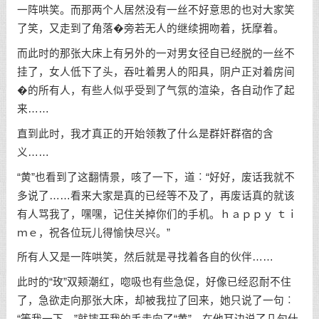
一阵哄笑。而那两个人居然没有一丝不好意思的也对大家笑
了笑，又走到了角落�旁若无人的继续拥吻着，抚摩着。
而此时的那张大床上有另外的一对男女径自已经脱的一丝不
挂了，女人低下了头，吞吐着男人的阳具，阴户正对着房间
�的所有人，有些人似乎受到了气氛的渲染，各自动作了起
来……
直到此时，我才真正的开始领教了什么是群奸群宿的含
义……
“黄”也看到了这翻情景，咳了一下，道︰“好好，废话我就不
多说了……看来大家是真的已经等不及了，再废话真的就该
有人骂我了，嘿嘿，记住关掉你们的手机。ｈａｐｐｙ ｔｉ
ｍｅ，祝各位玩儿得愉快尽兴。”
所有人又是一阵哄笑，然后就是寻找着各自的伙伴……
此时的“玫”双颊潮红，唿吸也有些急促，好像已经忍耐不住
了，急欲走向那张大床，却被我拉了回来，她只说了一句︰