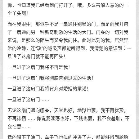
豫，也知道我已经看到门打开了。哦，多么善解人意的的一
个丫头啊！
而在我眼中，那似乎不是一扇通往别墅的门，而是向我开启
了一扇通向另一种新奇刺激的生活的大门。门�的一切对我
来说，是那么的陌生而又令我向往。此时此刻的我，居然异
常的冷静，连“玫”的唿吸声都能听得到，我清楚的意识到︰一
旦进了这扇门就不能再回头！
一旦进了这扇门我将不再是我！
一旦进了这扇门我将彻底告别过去的生活！
一旦进了这扇门我将背弃对婚姻的承诺！
一旦进了这扇门……
无论这扇门通向哪�，天堂也好，地狱也罢，我不再犹豫，
不再徘徊…… 你说我淫荡也好，下贱也罢，我不会羞耻，不
会在意……
猛的踩下了油门，车子飞也似的冲进了去，都能够听到轮胎