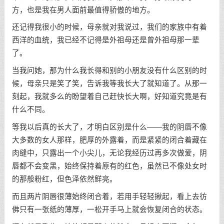
方，也是我在男人面前最值得骄傲的地方。
还记得我很小的时候，母亲就对我说过，我们的家族中有着
西洋的血统，我已经不记得是外祖母还是曾外祖母那一辈
了。
当我问她，那为什么我长得和别的小朋友没有什么区别的时
候，母亲只是笑了笑，告诉我等我长大了就知道了。从那一
刻起，我就多么的盼望着自己赶快长大啊，好知道究竟是有
什么不同。
等我以后真的长大了，才明白区别是什么——我的阴唇不像
大多数的女人那样，肥厚的外露着，而是紧紧的闭合着藏在
肉缝中，只露出一个小尖儿，无论我经历过再多次做爱，阴
唇都不会变黑，始终保持着原有的红色，虽然已不像处女时
的那般粉红，但色泽依然鲜亮。
而且两片阴唇很薄始终闭合着，若用手轻轻揪起，看上去彷
佛只有一张纸的薄厚，一松开手马上就会恢复闭合的状态。