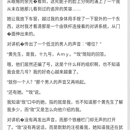
从眼角的余光�看到，这死妮子的脸上分明的涌上了一个我
从未在她那儿看到过的诡异的笑容……
她让我放下车窗，越过我的身体用手按了一下窗外的一个东
西，这时我才看清那是一个由铁杆连接着的对讲系统，从门
�面伸出来的。
对讲机�传出了一个低沈的男人的声音︰“哪位？”
“黄先生，是我，十九号，Ａｍｙ。”“玫”简短的回答。
哦，他们居然还编了号，这是个什么样的组织啊，也不知道
我会是几号？我的好奇心越来越重了。
“就你一个人？”那个男人的声音又再响起。
“还有她。”“玫”说。
我知道“玫”口中的她，指的就是我，也不知道那个黄先生了解
我多少，而“玫”又是怎么向他介绍的我。
对讲机�没有再发出声音，而那个铁栅栏门却无声的打开
了。“玫”没有再说话，而是默默的注视着我，她知道我还在犹