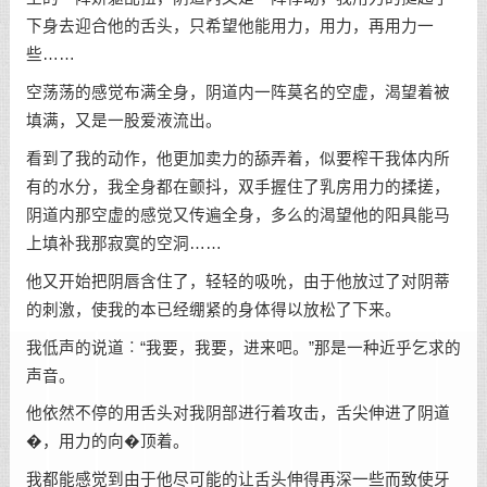
下身去迎合他的舌头，只希望他能用力，用力，再用力一
些……
空荡荡的感觉布满全身，阴道内一阵莫名的空虚，渴望着被
填满，又是一股爱液流出。
看到了我的动作，他更加卖力的舔弄着，似要榨干我体内所
有的水分，我全身都在颤抖，双手握住了乳房用力的揉搓，
阴道内那空虚的感觉又传遍全身，多么的渴望他的阳具能马
上填补我那寂寞的空洞……
他又开始把阴唇含住了，轻轻的吸吮，由于他放过了对阴蒂
的刺激，使我的本已经绷紧的身体得以放松了下来。
我低声的说道︰“我要，我要，进来吧。”那是一种近乎乞求的
声音。
他依然不停的用舌头对我阴部进行着攻击，舌尖伸进了阴道
�，用力的向�顶着。
我都能感觉到由于他尽可能的让舌头伸得再深一些而致使牙