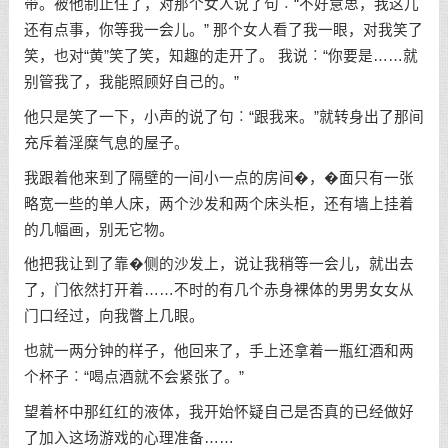
带。被他制止住了，对那个女人说了句︰“不好意思，我这儿
还有点事，你等我一会儿。” 那个女人看了我一眼，对我笑了
笑，也对“黄”笑了笑，知趣的走开了。 我说︰“你要是……就
别管我了，我能照顾好自己的。”
他只是笑了一下，小声的说了句︰“跟我来。”就转身出了那间
充斥着淫糜气息的屋子。
我跟着他来到了隔壁的一间小一点的房间�，�面只有一张
略宽一些的单人床，两个沙发和两个床头柜，还有墙上挂着
的几幅画，别无它物。
他把我让到了靠�侧的沙发上，说让我稍等一会儿，就出去
了，门依然打开着……不时的有几个赤身裸体的男男女女从
门口经过，向我瞥上几眼。
也就一两分钟的样子，他回来了，手上还拿着一瓶红酒和两
个杯子︰“喝点酒就不会紧张了。”
望着杯中那红红的液体，我开始怀疑自己是否真的已经做好
了加入这场游戏的心理准备……