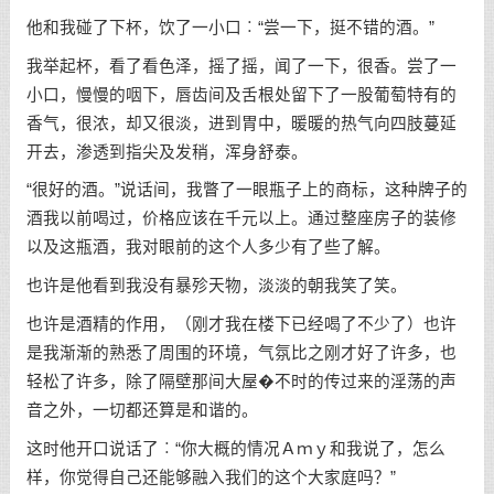
他和我碰了下杯，饮了一小口︰“尝一下，挺不错的酒。”
我举起杯，看了看色泽，摇了摇，闻了一下，很香。尝了一
小口，慢慢的咽下，唇齿间及舌根处留下了一股葡萄特有的
香气，很浓，却又很淡，进到胃中，暖暖的热气向四肢蔓延
开去，渗透到指尖及发稍，浑身舒泰。
“很好的酒。”说话间，我瞥了一眼瓶子上的商标，这种牌子的
酒我以前喝过，价格应该在千元以上。通过整座房子的装修
以及这瓶酒，我对眼前的这个人多少有了些了解。
也许是他看到我没有暴殄天物，淡淡的朝我笑了笑。
也许是酒精的作用，（刚才我在楼下已经喝了不少了）也许
是我渐渐的熟悉了周围的环境，气氛比之刚才好了许多，也
轻松了许多，除了隔壁那间大屋�不时的传过来的淫荡的声
音之外，一切都还算是和谐的。
这时他开口说话了︰“你大概的情况Ａｍｙ和我说了，怎么
样，你觉得自己还能够融入我们的这个大家庭吗？”