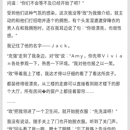
问道︰“你们不会等不及已经开始了吧？”
受到他们这种气氛的感染，这次我没等“玫”为我做介绍，就主
动的和他们打招唿并逐个的拥抱，有个头发湿漉漉穿睡衣的
男人在和我拥抱时，还在我耳边说了句︰“你很漂亮，也很性
感。”
我记住了他的名字——Ｊａｃｋ。
“克强”走到了我身边，对“玫”说︰“Ａｍｙ，你先带Ｖｉｖｉａ
ｎ各处参观一下，熟悉一下环境。”我对他也报之以一笑。
“玫”带着我上了楼，我这才得以仔细的看了了看这所房子。
都装修得很漂亮，从三楼的走廊可以直接看到刚才楼下的那
个大厅，所有房间�的窗户上都挂着窗帘……
……
“玫”把我领进了一个卫生间，就开始脱衣服︰“先洗澡吧！”
我没有说话，随手关上了门也开始脱衣服。听到了关门声，
“玫”回头看了我一眼，瞪大了眼睛︰“忘了我路上告诉你的