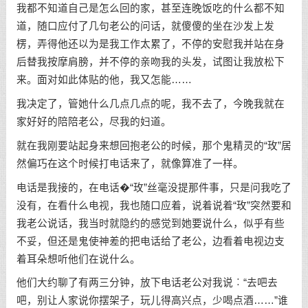
我都不知道自己是怎么回的家，甚至连晚饭吃的什么都不知
道，随口应付了几句老公的问话，就傻傻的坐在沙发上发
楞，弄得他还以为是我工作太累了，不停的安慰我并站在身
后替我按摩肩膀，并不停的亲吻我的头发，试图让我放松下
来。面对如此体贴的他，我又怎能……
我决定了，管她什么几点几点的呢，我不去了，今晚我就在
家好好的陪陪老公，尽我的妇道。
就在我刚要站起身来想回抱老公的时候，那个鬼精灵的“玫”居
然偏巧在这个时候打电话来了，就像算准了一样。
电话是我接的，在电话�“玫”丝毫没提那件事，只是问我吃了
没有，在看什么电视，我也随口应着，说着说着“玫”突然要和
我老公说话，我当时就隐约的感觉到她要说什么，似乎有些
不妥，但还是鬼使神差的把电话给了老公，边看着电视边支
着耳朵想听他们在说什么。
他们大约聊了有两三分钟，放下电话老公对我说︰“去吧去
吧，别让人家说你摆架子，玩儿得高兴点，少喝点酒……”谁