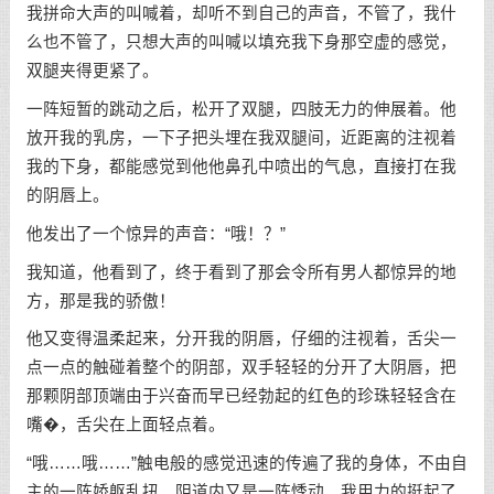
我拼命大声的叫喊着，却听不到自己的声音，不管了，我什
么也不管了，只想大声的叫喊以填充我下身那空虚的感觉，
双腿夹得更紧了。
一阵短暂的跳动之后，松开了双腿，四肢无力的伸展着。他
放开我的乳房，一下子把头埋在我双腿间，近距离的注视着
我的下身，都能感觉到他他鼻孔中喷出的气息，直接打在我
的阴唇上。
他发出了一个惊异的声音：“哦！？”
我知道，他看到了，终于看到了那会令所有男人都惊异的地
方，那是我的骄傲！
他又变得温柔起来，分开我的阴唇，仔细的注视着，舌尖一
点一点的触碰着整个的阴部，双手轻轻的分开了大阴唇，把
那颗阴部顶端由于兴奋而早已经勃起的红色的珍珠轻轻含在
嘴�，舌尖在上面轻点着。
“哦……哦……”触电般的感觉迅速的传遍了我的身体，不由自
主的一阵娇躯乱扭，阴道内又是一阵悸动，我用力的挺起了