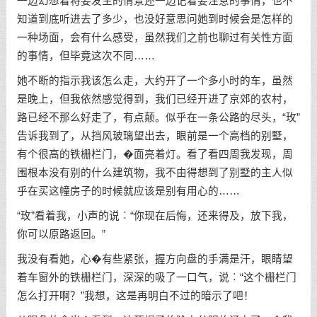
一边幻想着将要发生的情景还一边记着要注意的事情，也不
知道到底听进去了多少，也没好意思问她到时候会是怎样的
一种场面，会有什么感受，虽然我们之前也聊过有关性方面
的事情，但毕竟这次不同……
她不断的指示我该怎么走，大约开了一个多小时的车，虽然
是晚上，但我依然感觉得到，我们已经开进了京郊的农村，
路已经不那么好走了，有点颠。似乎在一条公路的尽头，“玫”
告诉我到了，从挡风玻璃望出去，眼前是一个高档的别墅，
有个很高的铁栅栏门，�面亮着灯。看了看四周我发现，周
围根本没有别的什么建筑物，我不由得想到了别墅的主人似
乎在买这幢房子的时候就应该是别有用心的……
“玫”看着我，小声的说︰“你现在后悔，还来得及，放下我，
你可以原路返回。”
我没有看她，心�有些紧张，握方向盘的手满是汗，眼睛望
着车窗外的铁栅栏门，深深的吸了一口气，说︰“这个栅栏门
怎么打开啊？”我想，这是再明白不过的暗示了吧！