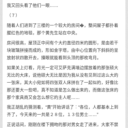
我又回头看了他们一眼……
（７）
随着人们进到了三楼的一个较大的房间�，整间屋子都扑着
腥红色的地毯，那个黄先生站在中央。
房间很高，屋顶正中间有个大约直径四米的圆形，是由若干
块玻璃拼接而成的，形如金字塔，由中心位置向下斜斜的呈
放射状四散开去，擡眼就能看到头顶的那枚弯月。
如果关上灯看，月光一定可艾萨克满墙边摆放着的那张硕大
无比的大床，说他硕大无比是因为我从没有见到过这么大的
一张床，其大小宛如将四张双人床拼在了一起似的，好像比
那还要大一些吧，真不知道是怎么做出来的，而做这张床的
那个家具商又会怎么想它的主人呢……
我正胡乱的猜测着，“黄”开始讲话了︰“各位，人都基本上到
齐了，今天来的一共是２８位，１３位男士……”
正说话间，刚刚在楼下拥吻的那对男女走了进来，大家不禁