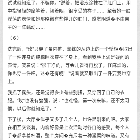
试试就知道了，不骗你。”说着，把浴液涂抹在了肛门上，用
中指轻轻的摩挲着，闭着眼，很享受的样子…… 望着她一脸
淫荡的表情和她那略微有些撑开的肛门，感觉阴道�不由自
主的一阵蠕动……
（６）
洗完后，“玫”只穿了条内裤，熟练的从边上的一个壁柜�取出
了一件连身的纯棉睡衣穿在了身上，看到我脸上满是疑问的
表情，笑着说︰“很干净的，等会儿省得再脱了，怪麻烦的，
你也穿一件吧，这�还有呢！”说着就又取出了一件要我也穿
上。
我摇了摇头，还是觉得多少有些别扭，又穿回了自己的衣
服。“玫”也没有勉强，说︰“也难怪，第一次来嘛，还不太习
惯，以后你就知道了。”
下了楼，大厅�似乎又多了几个人，也许是刚来的吧。大家
在相互交谈着，内容好像是上次活动时各自的感受，每个人
手�都拿着杯酒，整个房间�充斥着一种淫糜的味道。又有