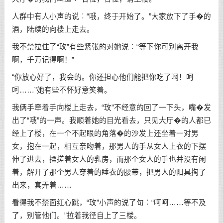
人群中有人小声的说︰“哦，终于开始了。”大家放下了手�的
酒，陆续的向楼上走去。
我不禁拉住了“玫”有些紧张的对她说︰“等下你可别离开我
啊，千万记得啊！”
“你放心好了，我会的。你还担心他们能把你吃了啊！呵
呵……”她有些不怀好意笑着。
我俩手牵着手向楼上走去，“玫”不经意的回了一下头，嘴�发
出了“哦”的一声。我顺着她的目光看去，只见大厅�的人都已
经上了楼，在一个不起眼的角落�的沙发上还坐着一对男
女，抱在一起，相互亲吻着，那男人的手从女人上衣的下摆
伸了进去，揉搓着女人的乳房，而那个女人的手也并没有闲
着，解开了那个男人穿着的睡衣的腰带，把男人的阳具掏了
出来，套弄着……
看得我不禁面红心跳，“玫”小声的说了句︰“呵呵……等不及
了，别管他们。”拉着我径自上了三楼。