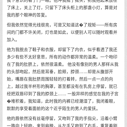
我下意识的看了门一眼。他冲我摇了摇头，把我抱起来放在
了床上，关上了灯，只留下了床头柜上的那盏小灯，算是对
我的那个眼神的答复。
但我依然觉得光线很亮，可是又知道这�了规矩——所有房
间的门都不许关闭，灯也是如此，以便别人可以随时观看并
加入。
他为我脱去了鞋子和衣服，却留下了内衣，似乎看透了我还
多少有些不太好意思，所有的动作都异常的温柔。一个吻印
在了我的肚脐上，依然很温柔。 他没有像别的男人那样从我
的头部吻起，然后是耳垂，脸颊，脖颈……却是从腹部开
始，嘴唇在我肚脐周围轻轻的打着转，然后一点一点的向
上，越过我半杯形的胸罩，甚至都没有在乳房上停留，就已
经把双唇印到了我的脖颈上…… 一股异样的感觉在我的子宫
�堆积着，我知道，此时我的内裤已经潮湿了，我闭着眼，
默默的享受着面前的这个近乎陌生的男人的爱抚。
他的唇依然没有丝毫停留，又吻到了我的手指尖，沿着小臂
一路向上轻吻，来到肩膀，从左手又吻到了右手，重复着刚