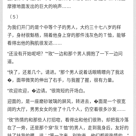
摩擦地面发出的巨大的响声……
（５）
为我们开门的是个中等个子的男人，大约三十七八岁的样
子，身材很魁梧，隔着他身上穿的那件浅灰色的Ｔ恤，能够
看得出他的胸肌很发达……
“还没有开始呢吧？”“玫”一边和那个男人拥抱了一下一边问
道。
“快了，还差几个。请进。”那个男人说着话眼睛瞟向了我这
�，面带微笑的伸出了右手，与我握了握，很有力量。
“欢迎欢迎，�边请。”很简短的开场白。
迎面的，是一座磨砂玻璃的屏风，转进去，�面是一个很宽
阔的大厅，男男女女的坐了十几个人，仍空着很多沙发……
“玫”热情的和那些人打招唿，看得出和他们很熟，却把我冷落
在了一旁，还是那个穿“灰Ｔ恤”的男人，走到我身后，友好的
扶了扶我的腰，说︰“第一次来，别拘束，他们都很热情的。”