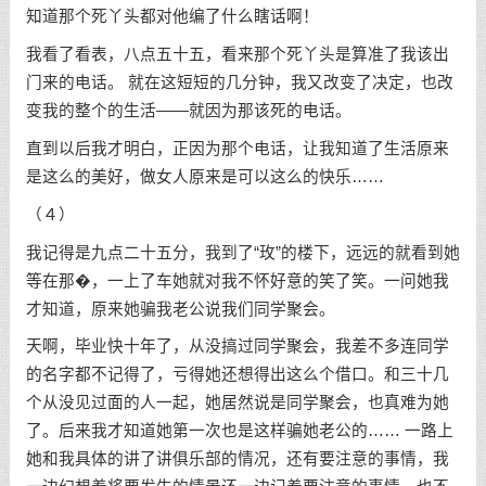
知道那个死丫头都对他编了什么瞎话啊！
我看了看表，八点五十五，看来那个死丫头是算准了我该出
门来的电话。 就在这短短的几分钟，我又改变了决定，也改
变我的整个的生活——就因为那该死的电话。
直到以后我才明白，正因为那个电话，让我知道了生活原来
是这么的美好，做女人原来是可以这么的快乐……
（４）
我记得是九点二十五分，我到了“玫”的楼下，远远的就看到她
等在那�，一上了车她就对我不怀好意的笑了笑。一问她我
才知道，原来她骗我老公说我们同学聚会。
天啊，毕业快十年了，从没搞过同学聚会，我差不多连同学
的名字都不记得了，亏得她还想得出这么个借口。和三十几
个从没见过面的人一起，她居然说是同学聚会，也真难为她
了。后来我才知道她第一次也是这样骗她老公的…… 一路上
她和我具体的讲了讲俱乐部的情况，还有要注意的事情，我