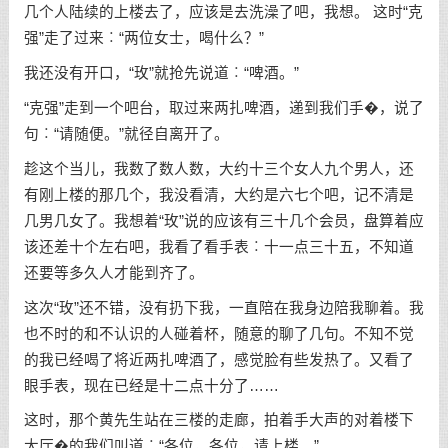
几个人陆续的上楼去了，应该是去洗澡了吧，我想。 这时“克
强”走了过来︰“两位女士，喝什么？”
我还没有开口，“玫”就抢先说道︰“啤酒。”
“克强”走到一个吧台，取过来两扎啤酒，递到我们手�，说了
句︰“请随便。”就径自离开了。
趁这个当儿，我数了数人数，大约十三个女人九个男人，还
有刚上楼的那几个，我没看清，大约是六七个吧，记不清是
几男几女了。我想着“玫”说的应该有三十几个会员，盘算着应
该还差十个左右吧，我看了看手表︰十一点三十五，不知道
还要等多久人才能到齐了。
这次“玫”还不错，没有扔下我，一直陪在我身边陪我聊着。我
也不时的和不认识的人碰着杯，随意的聊了几句。不知不觉
的我已经喝了将近两扎啤酒了，感觉脸有些发热了。又看了
眼手表，现在已经是十二点十分了……
这时，那个黄先生站在三楼的走廊，拍着手大声的对着楼下
大厅�的我们叫道︰“各位，各位，请上楼。”