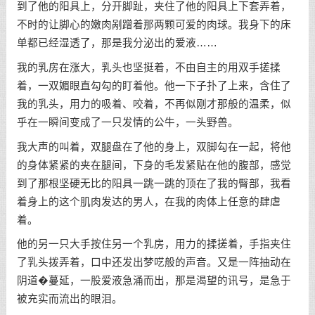
到了他的阳具上，分开脚趾，夹住了他的阳具上下套弄着，
不时的让脚心的嫩肉剐蹭着那两颗可爱的肉球。我身下的床
单都已经湿透了，那是我分泌出的爱液……
我的乳房在涨大，乳头也坚挺着，不由自主的用双手搓揉
着，一双媚眼直勾勾的盯着他。他一下子扑了上来，含住了
我的乳头，用力的吸着、咬着，不再似刚才那般的温柔，似
乎在一瞬间变成了一只发情的公牛，一头野兽。
我大声的叫着，双腿盘在了他的身上，双脚勾在一起，将他
的身体紧紧的夹在腿间，下身的毛发紧贴在他的腹部，感觉
到了那根坚硬无比的阳具一跳一跳的顶在了我的臀部，我看
着身上的这个肌肉发达的男人，在我的肉体上任意的肆虐
着。
他的另一只大手按住另一个乳房，用力的揉搓着，手指夹住
了乳头拨弄着，口中还发出梦呓般的声音。又是一阵抽动在
阴道�蔓延，一股爱液急涌而出，那是渴望的讯号，是急于
被充实而流出的眼泪。