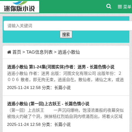
菜单
搜索
首页
> TAG信息列表 > 逍遥小散仙
逍遥小散仙 第1-24集(河图实体)作者：迷男 - 长篇色情小说
逍遥小散仙 作者：迷男 出版：河图文化有限公司 出版年份：２
００６ 散者，即无拘无束，逍遥自在。散仙者，诸仙之末，或逍
遥于深山海岛，或 淡隐于街井闹市，低者不过丹卜之流，高者却
2025-11-24 12:58
分类：
长篇小说
堪比大罗太乙，鸿蒙至今，
[详细]
逍遥小散仙 (第一回)上古妖王 - 长篇色情小说
（第一回）上古妖王 一声沉闷爆响，饱浸浓墨般的夜幕突似
被烛火灼破了个洞，抹抹桔红烈焰自洞内喷涌而出，将着火区域
迅速扩大。
[详细]
2025-11-24 12:58
分类：
长篇小说