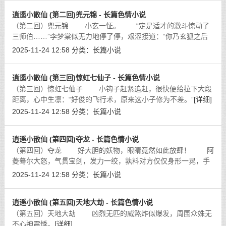
逍遥小散仙 (第二回)兜元锦 - 长篇色情小说
（第二回）兜元锦 小玄一怔。 “定是适才的激斗惊动了
三师伯……”李梦棠似无力地停了停，艰涩接道：“你乃玄狐之后
的消息已传回教中，难保三师伯不送你上凤凰崖。”
[详细]
2025-11-24 12:58
分类：
长篇小说
逍遥小散仙 (第三回)惊虹七仙子 - 长篇色情小说
（第三回）惊虹七仙子 小钩子赶紧追赶，很快便给拉下大段
距离，心中生凛：“好俊的飞行术，原来这小子修为不差。”
[详细]
2025-11-24 12:58
分类：
长篇小说
逍遥小散仙 (第四回)夺龙 - 长篇色情小说
（第四回）夺龙 好大胆的妖物，眼睛竟然如此放肆！ 阿
菱蓦尔大怒，气贯宝剑，发力一绞，孰料对方仅仅身形一晃，手
中的金虹宝剑仍被那鳞片怒张的怪形兵器紧紧锁住，分毫未脱。
2025-11-24 12:58
分类：
长篇小说
[详细]
逍遥小散仙 (第五回)天地大劫 - 长篇色情小说
（第五回）天地大劫 凶烈无匹的威煞炸似爆发，周围众姝无
不心神震悸。
[详细]