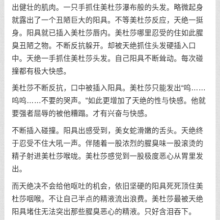
出健壮的肌肉。一只手抓住美杜莎瀑布般的头发。略微起身
就露出了一个丑陋巨大的阳具。不等美杜莎反应，天绝一挺
身。阳具就已插入美杜莎唇内。美杜莎哪里忍受的住如此腥
臭丑陋之物。不断反抗躲开。却被天绝抓住头发硬插入口
中。天绝一手抓住美杜莎头发。自己阳具不断耸动。每次碰
撞都有极大快感。
美杜莎不断反抗，口中被插入阳具。美杜莎只能发出“呜……
呜呜……不要的哭声。”如此更增加了天绝的性与快感。他就
要强者屈辱的被他糟蹋。才有兴奋与快感。
不断插入碰撞。阳具出感受到，美女蛇滑嫩的舌头。天绝终
于忍受不住大吼一声。伴随着一股浓烈的腥臭味一股滚烫的
精子射进美杜莎喉咙。美杜莎感觉到一股极度恶心从胃里发
出。
而天绝决不会给他呕吐的机会，依旧坚硬的阳具死死顶住美
杜莎咽喉。不让自己半点的精液流出浪费。美杜莎最被天绝
阳具堵住无法突出那些腥臭恶心的精液。只好含泪吞下。