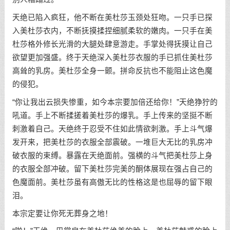
天绝已陷入疯狂，他不断在美杜莎玉颈处狂吻。一只手已探
入美杜莎衣内，不断抚摸揉捏细腻柔软的嫩肉。一只手在美
杜莎格外修长光滑的大腿处肆意游走。手掌处得抚摸让自己
欲望更加强盛。终于天绝深入美杜莎衣服的手已抓住美杜莎
高耸的乳房。美杜莎全身一颤。拼命反抗也不能阻止这色魔
的侵犯。
“你让我出云损失惨重，如今本宗要加倍还给你！”天绝狰狞的
吼道。手上不断揉搓着美杜莎的爆乳。手上传来的坚挺不断
刺激着自己。天绝终于忍受不住如此情欲刺激。手上斗气爆
发开来，把美杜莎的衣服全部震破。一堆巨大无比的乳房冲
破衣服的束缚。暴露在天绝面前。强横的斗气把美杜莎上身
的衣服全部冲破。留下美杜莎完美的酮体展现在强占自己的
色魔面前。美杜莎虽有高傲无比的性格这是也屈辱的留下眼
泪。
本宗定要让你死无葬身之地！