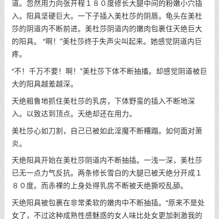
道。忽然用力向张开程１８０度修长大腿中间的粉嫩小穴插
入。阳具坚硬巨大。一下子插入美杜莎的阴唇。龟头在美杜
莎的阴道内不断前进。美杜莎阴道内的嫩肉包裹住天绝巨大
的阳具。 “啊！”美杜莎终于失声尖叫起来。她感觉阴道内巨
疼。
“不！千万不要！啊！”美杜莎下体不断抽搐。却感觉阴道被巨
大的阳具越差越深。
天绝粗鲁地抓住美杜莎的乳房，下体野蛮的插入不断地深
入。以致达到顶点。天绝却还在用力。
美杜莎心如刀割，自己已被如此淫魔不断糟蹋。如何面对萧
炎。
天绝阳具开始在美杜莎阴道内不断抽插。一浅一深，美杜莎
已无一点力气反抗。两条修长雪白的大腿已被天绝分开成１
８０度。而赤裸的上身处得乳房不断被天绝撕咬乱舔。
天绝阳具被包裹在非常柔软的嫩肉中不断抽插。“原来不是处
女了，不过这种成熟性感魅惑的女人味比处女更加刺激我的