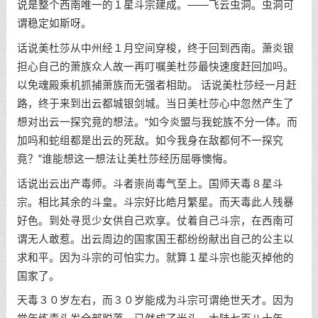
说是整个西南唯一的１星斗宗建成。——飞云虫洞。虫洞可
谓稳定如斯呀。
话说美杜莎从中州经１月空间穿梭，终于回到西南。萧炎银
担心自己的萧族众人故一再叮嘱美杜莎最快速度赶回加吗。
以免魂殿乘机抓捕萧族而无强者相助。 话说美杜莎经一月赶
路，终于来到出云都城银剑城。当日美杜莎心中忽然产生了
想对出云一探究竟的想法。“如今炎盟与我蛇族不分一体。而
加吗和蛇组都是出云的死敌。如今我身在敌都何不一探究
竟？”谁能想这一想法让美杜莎经历屈辱懊悔。
话说出云出产毒师。斗者崇尚毒气至上。国师天毒８星斗
宗。相比其余的斗皇。斗宗好比皓月繁星。而天毒此人残暴
好色。到处寻觅少女供自己欢享。仗着自己斗宗，在西南可
谓无人敢惹。出云周边的国家国王都纷纷献出自己的公主以
求和平。因为斗宗的可怕实力。就算１星斗宗也能灭掉他的
国家了。
天毒３０岁左右，而３０岁能成为斗宗可谓绝世天才。因为