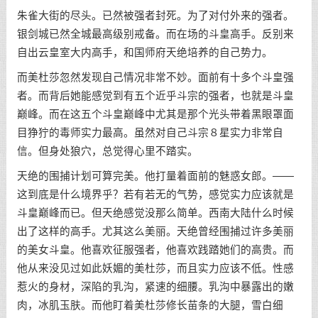
朱雀大街的尽头。已然被强者封死。为了对付外来的强者。
银剑城已然全城最高级别戒备。而在场的斗皇高手。反别来
自出云皇室大内高手，和国师府天绝培养的自己势力。
而美杜莎忽然发现自己情况非常不妙。面前有十多个斗皇强
者。而背后她能感觉到有五个近乎斗宗的强者，也就是斗皇
巅峰。而在这五个斗皇巅峰中尤其是那个光头带着黑眼罩面
目狰狞的毒师实力最高。虽然对自己斗宗８星实力非常自
信。但身处狼穴，总觉得心里不踏实。
天绝的围捕计划可算完美。他打量着面前的魅惑女郎。——
这到底是什么境界乎？若有若无的气势，感觉实力应该就是
斗皇巅峰而已。但天绝感觉没那么简单。西南大陆什么时候
出了这样的高手。尤其这么美丽。天绝曾经围捕过许多美丽
的美女斗皇。他喜欢征服强者，他喜欢践踏她们的高贵。而
他从来没见过如此妖媚的美杜莎，而且实力应该不低。性感
惹火的身材，深陷的乳沟，紧速的细腰。乳沟中暴露出的嫩
肉，冰肌玉肤。而他盯着美杜莎修长苗条的大腿，雪白细