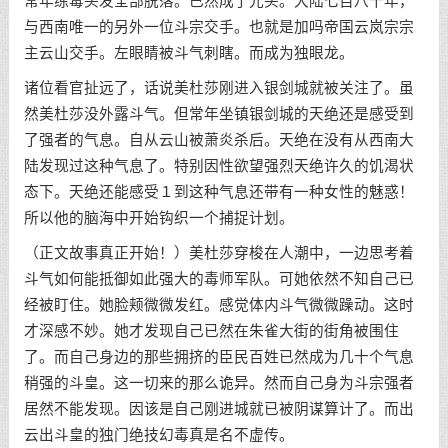
常年练毒头发全部脱落。已然成了光头。大陆七百八十年，
与西南唯一的另外一位斗宗交手。也就是加吗帝国云岚宗宗
主云山交手。左眼睛被斗气刺瞎。而成为独眼龙。
诸位看官扯远了，话说美杜莎刚进入银剑城就被关注了。虽
然美杜莎没外露斗气。但常年坐镇银剑城的天绝还是感受到
了强者的气息。自从云山被萧炎杀后。天绝在没有从西南大
陆发现过这种气息了。特别因性欲望强烈天绝许久的饥渴状
态下。天绝还能感受１到这种气息还带有一种女性的魅惑！
所以他的脑海中开始钩织一个捕捉计划。
（正文故事真正开始！）美杜莎穿梭在人潮中，一边思考着
斗气如何能抵御如此强大的毒师军队。可她依然不知自己已
经被盯住。她脸颊微微发红。感觉体内斗气微微躁动。这时
才深感不妙。她才发现自己已然在朱雀大街的街角被围住
了。而自己身边的那些拥挤的臣民百姓已然成为几十个气息
稍强的斗皇。这一切来的那么诡异。然而自己身为斗宗强者
居然不能发现。因该是自己刚进城就已被阴谋算计了。而出
云出斗皇的独门绝技幻毒真是名不虚传。