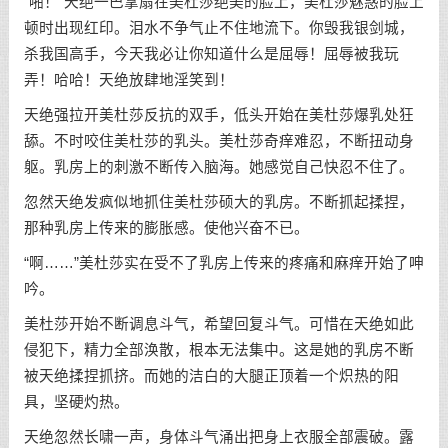
“啪！”天绝一巴掌扇在美杜莎绝美的脸上，美杜莎魅惑的脸上
顿时出现红印。泪水不争气止不住地流下。你毁我银剑城，
杀我国高手，今天我必让你知道什么是屈辱！屈辱被我玩
弄！哈哈！天绝放肆地淫笑到！
天绝强拉开美杜莎反抗的双手，低头开始在美杜莎爆乳处狂
舔。不时咬住美杜莎的乳头。美杜莎奇痒难忍，不断扭动身
躯。乳房上的刺激不断传入脑海。她感觉自己快忍不住了。
忽然天绝发疯似地抓住美杜莎硕大的乳房。不断抓起揉捏，
那种乳房上传来的膨胀感。使他兴奋不已。
“啊……”美杜莎实在受不了乳房上传来的疼痛和麻痒开始了呻
吟。
美杜莎开始不断调息斗气，希望回复斗气。可惜在天绝如此
侵犯下，精力全部涣散，根本无法集中。这是她的乳房不断
被天绝揉捏抓挤。而她的洁白的大腿正顶着一个炽热的阳
具，坚硬灼热。
天绝忽然长啸一声，身体斗气涌出把身上衣服全部震破。露