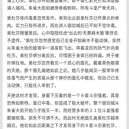
涌上心头。美杜莎开始报复破坏。数十道七彩光芒如决堤般
涌入城内。朱雀大街如被席卷般粉碎。所有斗皇尸骨无存。
美杜莎体内毒素忽然发作，来到出云前美杜莎已怀萧炎的骨
肉。实力已有所退步。而在进入银剑城后已不知不觉中毒。
美杜莎微皱美目。心中隐隐忧虑“出云的‘天黄麻木散’果然名
不虚传。”美杜莎忽然感觉自己全身开始麻木不能动弹。突然
从朱雀大街的废墟中一道身影飞出，带着凌厉的劲气扑向美
杜莎。美杜莎想分离反抗，可惜困于身体已经妈逼。终于被
扑倒在地。美杜莎忽然看见一个恶心的面孔。戴着黑色眼罩
的天绝。那个面孔离她如此之近。她几乎能闻见一股常年修
炼毒气而产生的恶臭从那个狰狞的面孔中散发。但自己已无
法动弹，只能任人宰割了。
天绝这时才发现，身躯下压着的是一个８星斗宗强者。真是
恐怖如斯呀。虽已中毒，却造成了极大破坏。整个银剑城从
朱雀大街开始几乎毁灭一半。而经营多年的２１位斗皇强者
都被陨落。损失不可谓不大。而此时天绝面孔离美杜莎越来
越近。他在如此近距离之下才发现身下的８星斗宗美杜莎，