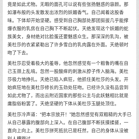
竟是如此尤物。无暇的面孔可以说有些张扬魅惑的容颜。那
如瀑布般的头发散发出浓烈的妖媚香气。自己闻着这股香
味。下体却开始坚硬。感受到自己胸部处那团挺拔几乎能撑
爆衣服的乳房在自己胸下不断起伏。天绝发现这个妖媚的蛇
族美女，身材绝对比脸蛋还要魅惑众生。那深深的乳沟，被
美杜莎的衣紧紧勒出了许多雪白的乳肉露在外面。天绝顿时
吻了下去。
美杜莎忍受着极大的羞辱，他忽然感觉有一个粗鲁的嘴在自
己玉颈上乱啃。忽然一股酸痒的刺激从脖子传入脑海。美杜
莎极力地挣扎。天绝已陷入疯狂，他抓住美杜莎的头发。开
始疯狂地在美杜莎修长的玉劲处狂吻。已经许久没有品尝到
如此尤物了，而出云附近国家的那些公主与此妖魅相比就是
庸脂俗粉罢了。天绝坚硬的下体从美杜莎玉腿处顶住。
美杜莎冷声道：“把本宗放开！”她忽然感觉有双粗糙的大手已
从自己暴露的腹部向上深入。在自己腹部不断抚摸揉搓，一
直向上向上。美杜莎拼死抵抗已是枉然，自己的身体从没被
别人糟蹋过。