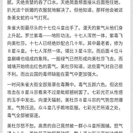
腻。天绝贪婪的吞了口水。天绝简直想直接从后面抱住她，
扒光这个妖媚的衣服就地解决了。但他知道，那样他会被这
条美女蛇的斗气打死。
朱雀大街最尽头的十七位斗皇出手了。漫天的紫气从他们身
上升起。罗兰紫毒——地阶功法。十七人浑然一体，紫毒飞
向美杜莎。十七人已经绝妙配合几十年。其中最老者，修为
８星斗皇。十七人浑然一体。堪比３星斗宗。而后面４位斗
皇巅峰也组成四象阵。一股绿气已然形成向美杜莎飞去。而
城墙开始喷出红色的雾气。美杜莎知道，这些雾气对自己很
不利。而出云国的毒师缺能在雾气中更加强大。
一时间朱雀大街全部笼罩在毒舞中。毒气五颜六色。但这些
攻击在８星斗宗看来不过是蚍蜉撼树罢了。七彩光芒从性感
的玉手中发出。向漫天辐射。美杜莎８星斗宗的气势忽然爆
发。气势压迫。众斗皇几乎跪地臣服。七彩光芒所道之处，
毒气全部被驱逐。
美杜莎怒不恕。高贵的自己竟然被一群小斗皇所围捕。怒气