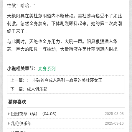
性欲！哈哈．”
天绝阳具在美杜莎阴道内不断耸动。美杜莎再也受不了如此
刺激。忽然全身禁脔。下体剧烈颤抖起来。她的第二次高潮
终于来了。
与此同时，天绝也全身用力，大吼一声。阳具狠狠插入华
芯。巨大的阳具一阵抽动，大量精液在美杜莎阴道内射出。
小说相关章节：
变身系列
上一篇：：
斗破苍穹成人系列－寂寞的美杜莎女王
下一篇：
成人俱乐部
猜你喜欢
姐姐饶命（续）（04-05）
2025-03-08
乱伦俱乐部
2025-03-16