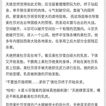
天绝忽然觉得如此尤物，应当留着慢慢把玩为妙。终于站起
身，单手狭住美妙的肉体。斗气划破空间。直接飞向国师
府。那里美杜莎将受到更大的虐待屈辱。 而这场屈辱也导致
美杜莎对出云帝国极大的愤恨。而发动炎盟与出云的大战。
空间破开，斗宗可以破开空间在一个有限的范围内。斗宗天
绝破开空间，进入一个山洞。他怀中宝珠赤裸的美杜莎。他
多年内搜刮西南大陆各地美女。在享用之后大部分全部残忍
杀害。
天绝把美杜莎丢在地下。看见美杜莎雪白硕大的乳房，下体
又开始发胀。干脆爬上美杜莎绝美的身体，开始在美杜莎乳
房上狂舔。美杜莎双手被天绝抓住武力进行反抗。她的奶头
开始变硬。乳房被刺激的开始发胀。
“不要放开我吧啊……求你了”美杜莎终于开始央求。
“哈哈！８星斗宗强者的滋味真他娘刺激！”天绝肆意淫笑，嘴
还不断乱舔着美杜莎的乳房。
忽然美杜莎觉得自己大腿被很大的劲分开。天绝双手抓住美