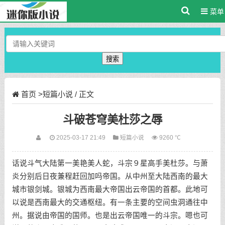
菜单
搜索
首页
>
短篇小说
/ 正文
斗破苍穹美杜莎之辱
2025-03-17 21:49
短篇小说
9260 ℃
话说斗气大陆第一美艳美人蛇，斗宗９星高手美杜莎。与萧
炎分别后日夜兼程赶回加吗帝国。从中州至大陆西南的最大
城市银剑城。银城为西南最大帝国出云帝国的首都。此地可
以说是西南最大的交通枢纽。有一条主要的空间虫洞通往中
州。据说由帝国的国师。也是出云帝国唯一的斗宗。嗯也可