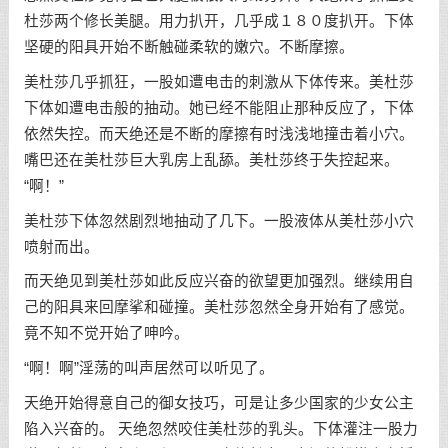
杜莎两个修长美腿。用力扒开，几乎成１８０度扒开。下体
坚硬的阳具开始不断触碰柔软的嫩穴。不断摩擦。
美杜莎几乎抓狂，一股如遭电击的刺激从下体传来。美杜莎
下体如遭电击般的抽动。她已经不能阻止那种反应了，下体
依然失控。而天绝还是不断的摩擦有时浅浅地撞击着小穴。
嘴巴还在美杜莎巨大乳房上乱舔。美杜莎终于失控起来。
“啊！”
美杜莎下体忽然剧烈地抽动了几下。一股液体从美杜莎小穴
喷射而出。
而天绝见到美杜莎如此反应兴奋的欲望更加强烈。继续用自
己的阳具来回摩挲和碰撞。美杜莎忽然全身开始有了感觉。
竟不知不觉开始了呻吟。
“啊！啊”淫荡的叫声居然可以听见了。
天绝开始得意自己的御女技巧，可是让多少国家的少女公主
陷入兴奋的。 天绝忽然咬住美杜莎的乳头。下体灌注一股力