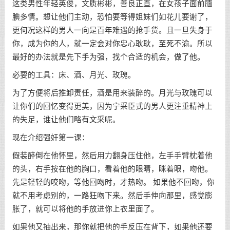
这类男性年轻英俊，文质彬彬，善良正直，在女孩子面前腼
腆多情。想让他们主动，恐怕要等得姐妹们如花儿要谢了，
更何况这样的男人一向是百年难遇的抢手货。且一旦失身于
你，成为你的人，就一定会对你忠心耿耿，至死不渝。所以
最好的办法就是先下手为强，找个合适的机会，做了他。
必要的工具：床、酒、月光、玫瑰。
为了方便将后推卸责任，酒是用来装醉的。月光与玫瑰可以
让你们的回忆变得更美，因为宁采臣式的男人更注重精神上
的失足，谁让他们略有文采呢。
现在介绍强奸第一课：
假装醉倒在他怀里，然后用力翻身压住他，左手手臂枕着他
的头，右手按在他的胸口，看着他的眼睛，眯着眼，吻他。
先是轻轻的咬吻，等他回吻时，才热吻。 如果他不回吻，你
就不用考虑别的，一路狂吻下来。然后手伸向那里，感觉膨
胀了，就可以将他的手放进你上衣里面了。
如果他又抽出来，那你就把他的手反压在背下，如果他还要