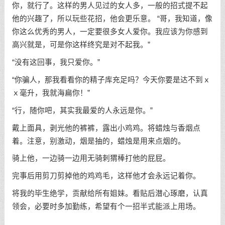
你，就行了。这样的男人见过的女人多，一般的招式提不起
他的兴趣了，所以玩些花招，他会更乐意。 “哥，我知道，像
你这么优秀的男人，一定要很多女人爱你。我应该为你感到
高兴就是，可是你这样终究是对不起我。”
“没有这回事，我只爱你。”
“你骗人，那我看看你的精子库充足吗？今天你要是达不到ｘ
ｘ毫升，我就海扁你！”
“行，随你吧，其实我最爱的人永远是你。”
戴上面具，剥光他的裤裤，露出小鸡鸡。将蜡烛与香烟点
着。注意，别激动，烟是抽的，蜡烛是用来点烟的。
骑上他，一边骑一边用无骑刺猬棒打他的屁屁。
完事后用剪刀剪掉他的鸡鸡毛，这样他才会永远记着你。
将我的毕生绝学，贡献给所有姐妹。看贴后潜心琢磨，认真
领会，必要时多加勤练，希望有个一招半式能派上用场。