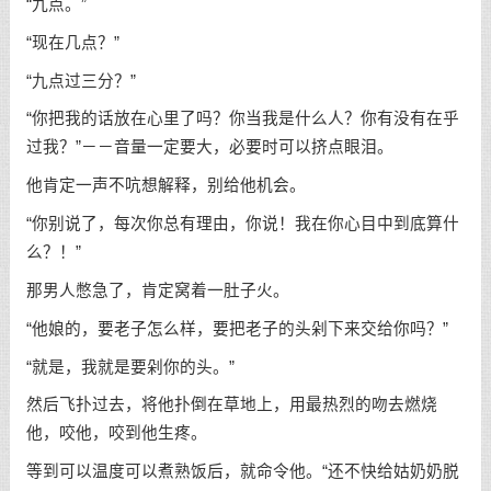
“九点。”
“现在几点？”
“九点过三分？”
“你把我的话放在心里了吗？你当我是什么人？你有没有在乎
过我？”－－音量一定要大，必要时可以挤点眼泪。
他肯定一声不吭想解释，别给他机会。
“你别说了，每次你总有理由，你说！我在你心目中到底算什
么？！”
那男人憋急了，肯定窝着一肚子火。
“他娘的，要老子怎么样，要把老子的头剁下来交给你吗？”
“就是，我就是要剁你的头。”
然后飞扑过去，将他扑倒在草地上，用最热烈的吻去燃烧
他，咬他，咬到他生疼。
等到可以温度可以煮熟饭后，就命令他。“还不快给姑奶奶脱