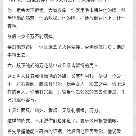
他一定会大声拒绝，大喊救命。你就用毛巾堵住他的嘴。然
后吮他的鸡鸡，他的咪咪，他的嘴，把他放倒在地上，让他
爽翻。
最后一步千万不能落掉。
要跟他签合同，保证这辈子永远爱你，否则你就把ＱＪ他的
事抖出去。
六、段正纯式的万花丛中过朵朵皆留情的男人
这类男人仗着英俊潇洒的外貌，又有些闲钱，便见一个爱一
个，左右逢圆，脚踩Ｎ只船，玩弄女人于股掌之中。遇上这
样的男人，倘若有兴趣，只管当他是公家的拿去使便是，千
万别跟他客气。
工具：面具、蜡烛、香烟、无敌刺猬棒，剪刀。
这样的阵式，不用说你们也知道了，要玩ＳＭ报复他啰。
首先掌握他朝三暮四的证据，然后问他是否爱你，他说爱