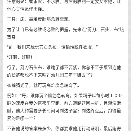
注意的是：智求败，不求胜。最后的胜利一定要交给他，让
他心甘情愿俘虏你。
工具：床，高难度脑筋急转弯题。
为了让自已有必胜或必败的把握，先来点“剪刀、石头、布”热
热身。
“哥，我们来玩剪刀石头布，谁输谁脱件衣服。”
“好啊，好啊！”
行了，剪刀石头布，谁输了都不要紧，你总不至于菜到连他
的长裤都脱不下来吧？幼儿园三年干嘛去了？
衣裤猜光了，就可玩高难度急转弯了。
例如：“哥，跟你玩个脑筋急转弯。如果精子以每小时１００
脉的速度在我的密密里奔跑，前方道路迂回曲折，且潮湿滑
腻，他大约需要多长时间可到达子宫？到达终点后，跑得最
累的是哪一个？”
不管他说的答案是多少，你都要求他用行动证明，最后跑得