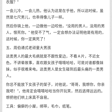
衣服？”
一会儿冷，一会儿热，他认为这是在乎他，所以这时候，虽
然是七尺男儿，也乖得像儿子一样。
然后你骑上他，一边做他一边咬他，“没用的男人，没用的男
人，恨死你。” 他受不了气，一定会想办法证明他是有用的，
这时候，你一定爽死了！
五、周伯通式老顽童大男孩
这类男人的最大毛病就是不跟性爱边，不看Ａ片，不近女
色，不讲晕故事，喜欢跟女孩子嘻嘻哈哈，可是对谁都像妹
妹，似乎很难来电。这类男人是女生碰到后最头痛的一类男
人。
你总不能放下女孩子的架子，对他说，“哥哥，我想你，你亲
我吧！”，他肯定会嘻嘻哈哈当你开玩笑，然后逃得远远的。
想把他们哄上床真不容易。
工具：偏僻的小屋，绑带，毛巾，纸笔。