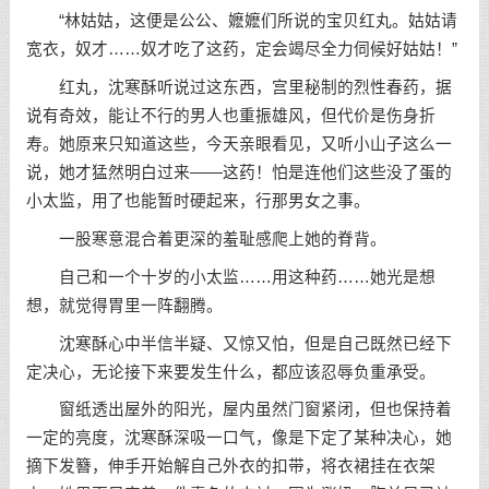
“林姑姑，这便是公公、嬷嬷们所说的宝贝红丸。姑姑请
宽衣，奴才……奴才吃了这药，定会竭尽全力伺候好姑姑！”
红丸，沈寒酥听说过这东西，宫里秘制的烈性春药，据
说有奇效，能让不行的男人也重振雄风，但代价是伤身折
寿。她原来只知道这些，今天亲眼看见，又听小山子这么一
说，她才猛然明白过来——这药！怕是连他们这些没了蛋的
小太监，用了也能暂时硬起来，行那男女之事。
一股寒意混合着更深的羞耻感爬上她的脊背。
自己和一个十岁的小太监……用这种药……她光是想
想，就觉得胃里一阵翻腾。
沈寒酥心中半信半疑、又惊又怕，但是自己既然已经下
定决心，无论接下来要发生什么，都应该忍辱负重承受。
窗纸透出屋外的阳光，屋内虽然门窗紧闭，但也保持着
一定的亮度，沈寒酥深吸一口气，像是下定了某种决心，她
摘下发簪，伸手开始解自己外衣的扣带，将衣裙挂在衣架