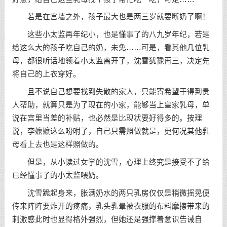
若是在宫墙之外，孩子最大也是两三岁就要断奶了啊！
这些小太监再年纪小，也是懂事了的八九岁年纪，若是
给这么大的孩子吃自己的奶，未免……可是，看其他几位乳
母，都很听话地领着小太监离开了，沈雪犹豫再三，决定先
将自己的上衣穿好。
且不说自己想要找到失散的家人，只能寄希望于得到贵
人帮助，就算只是为了现在的小家，能够当上皇家乳母，单
说在宫里当差的补贴，也必然是比现状要好得多的。按理
说，李嬷嬷这么吩咐了，自己只需照做就是，更何况其他乳
母看上去也是这样照做的。
但是，从小读过女学的沈雪，心理上终究是接受不了给
已经懂事了的小太监喂奶。
沈雪跪起身来，胀满奶水的两只乳房仅仅是稍微摇晃便
传来阵阵要炸开的疼痛，乳头乳晕被衣服的布料摩擦带来的
刺激感此时也显得格外强烈，但她还是强撑着意识告诫自