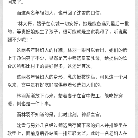
回来了。
而这两名年轻妇人，也带回了沈雪的口信。
“林大哥，嫂子在京城一切安好，她是能备选到最后一批
的，等贵妃娘娘生了孩子，很可能就是皇家乳母了，听说薪
酬不少呢！”
这两名年轻妇人的样貌，林羽一眼可以看出，她们的脸
上干净油亮了不少，显然是宫中筛选皇家乳母，给提供的饮
食居所都比村里的要好得多，这还是其次。
这两名年轻妇人的身形，乳房挺拔饱满，可见这一个月
以来，宫中是有好吃好喝供养着候选妇人们的。
林羽渐渐放下心来，想着妻子在宫中做工，能吃好穿
暖，倒也是一件幸事。
而林羽不知道的是，此时此刻，神都皇宫。
沈雪与另外几名经过筛选后存留下来的妇人并排跪坐在
软垫上，面前身后各站着一排年轻太监，此时一名老妇人在