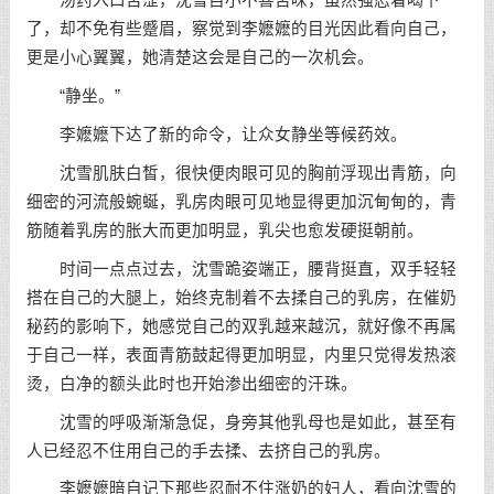
汤药入口苦涩，沈雪自小不喜苦味，虽然强忍着喝下
了，却不免有些蹙眉，察觉到李嬷嬷的目光因此看向自己，
更是小心翼翼，她清楚这会是自己的一次机会。
“静坐。”
李嬷嬷下达了新的命令，让众女静坐等候药效。
沈雪肌肤白皙，很快便肉眼可见的胸前浮现出青筋，向
细密的河流般蜿蜒，乳房肉眼可见地显得更加沉甸甸的，青
筋随着乳房的胀大而更加明显，乳尖也愈发硬挺朝前。
时间一点点过去，沈雪跪姿端正，腰背挺直，双手轻轻
搭在自己的大腿上，始终克制着不去揉自己的乳房，在催奶
秘药的影响下，她感觉自己的双乳越来越沉，就好像不再属
于自己一样，表面青筋鼓起得更加明显，内里只觉得发热滚
烫，白净的额头此时也开始渗出细密的汗珠。
沈雪的呼吸渐渐急促，身旁其他乳母也是如此，甚至有
人已经忍不住用自己的手去揉、去挤自己的乳房。
李嬷嬷暗自记下那些忍耐不住涨奶的妇人，看向沈雪的