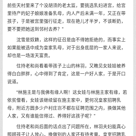
前些天村里来了个没胡须的老太监，要挑选乳妇进宫，给宫
里待产的妃子娘娘准备乳母，内人产后未满一年，又正在带
孩子，于是被宫里强行征走，现在艳儿才半岁，不该断奶，
要不要把她送到邻村去养？”
沈雪是奴籍，这样的征召是由不得她拒绝的，而事实上
如果能被选中成为皇家乳母，对于出身底层的一家人来说，
却也是一场泼天富贵。
住持老和尚看着带孩子上山的林羽，又瞧见女娃娃被养
得白白胖胖，心中得到了肯定，这是一户好人家，于是开口
说道。
“林施主是与我佛有缘人啊！这女娃与林施主家有缘，若
依贫僧看，女娃该继续留在施主家中，更何况皇家招聘乳
母，附近方圆多少户村庄岂不都在征聘范围之内，换做其他
人家，又有谁能信得过、养得好这孩子呢？”
住持老和尚后面的话点出了问题所在，林羽夫妇能真心
照顾孩子让人放心，换做别的人家还有待考量。皇室招聘乳