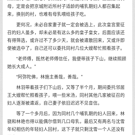
母，定是会把京城附近所村子适龄的哺乳期妇人都召集起
来，换别的村，也难有母乳喂给孩子吃。
更何况，未必自家妻子就一定会被选上，此次皇宫里征
召的妇人虽多，却未必是有这么多的皇子皇女，后面应该还
有得筛选，或许过不了多少天，就会被遣散回来，又或许即
使被选中了，自己还可以委托同村几位大嫂帮忙照看孩子。
“老师傅，既然老师傅信任，我便带孩子下山，继续照顾
她长大成人。”
“阿弥陀佛，林施主善哉，善哉。”
林羽带着孩子们下山后，又等了半个月，期间委托邻居
王大嫂帮忙照看孩子，喂一些米汤，同村其他几家被征召的
妇人逐渐被遣返，自己妻子依旧迟迟不见音信。
等了一个多月后，因为同村几个哺乳期的妇人回来，林
骁和林艳也得以能偶尔借到几口母乳，最后又有两名与沈雪
年纪相仿的年轻妇人回村，这下子就只剩沈雪一个人还没有