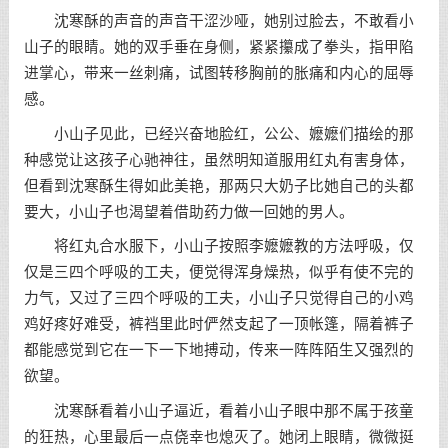
沈寒酥的声音的声音干涩沙哑，她别过脸去，不敢看小
山子的眼睛。她的双手垂在身侧，紧紧攥成了拳头，指甲陷
进掌心，带来一丝刺痛，试图转移胸前的胀痛和内心的屈辱
感。
小山子见此，已经兴奋地脸红，公公、嬷嬷们描绘的那
种感觉让这孩子心驰神往，虽然明知道服用红丸有害身体，
但看到沈寒酥生得如此美艳，那两只大奶子比她自己的头都
要大，小山子也渴望着借助药力做一回她的男人。
将红丸合水服下，小山子按照李嬷嬷教的方法呼吸，仅
仅是三四个呼吸的工夫，便觉得浑身燥热，似乎有使不完的
力气，又过了三四个呼吸的工夫，小山子只觉得自己的小鸡
鸡好疼好难受，裤裆里此时俨然支起了一顶帐篷，隔着裤子
都能感觉到它在一下一下地搏动，传来一阵阵陌生又强烈的
欲望。
沈寒酥看着小山子逼近，看着小山子眼中那不属于孩童
的狂热，心里最后一点侥幸也熄灭了。她闭上眼睛，微微挺