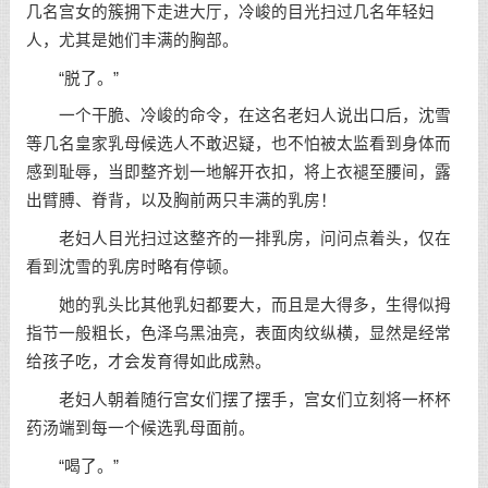
几名宫女的簇拥下走进大厅，冷峻的目光扫过几名年轻妇
人，尤其是她们丰满的胸部。
“脱了。”
一个干脆、冷峻的命令，在这名老妇人说出口后，沈雪
等几名皇家乳母候选人不敢迟疑，也不怕被太监看到身体而
感到耻辱，当即整齐划一地解开衣扣，将上衣褪至腰间，露
出臂膊、脊背，以及胸前两只丰满的乳房！
老妇人目光扫过这整齐的一排乳房，问问点着头，仅在
看到沈雪的乳房时略有停顿。
她的乳头比其他乳妇都要大，而且是大得多，生得似拇
指节一般粗长，色泽乌黑油亮，表面肉纹纵横，显然是经常
给孩子吃，才会发育得如此成熟。
老妇人朝着随行宫女们摆了摆手，宫女们立刻将一杯杯
药汤端到每一个候选乳母面前。
“喝了。”