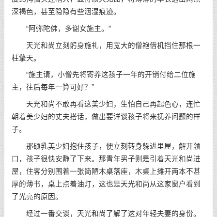
深褐色，甚至隐隐有些洇湿痕迹。
“阿弥陀佛，多谢女施主。”
天光和尚立刻躬身施礼，用宽大的僧袍借机挡住那根一
柱擎天。
“施主请，小僧先将寄养这孩子一年的开销付给二位施
主，往后每年一算可好？”
天光和尚不敢再看这美少妇，生怕自己再起色心，连忙
朝着美少妇的丈夫搭话，做出要详谈孩子将来抚养问题的样
子。
那硕乳美少妇抱住孩子，便立刻转身躲进里屋，解开领
口，孩子很快安静了下来。那青年男子则是引着天光和尚进
屋，住客分别围着一张简陋木桌落座，木桌上摊开两本不甚
厚的薄书，桌上点着油灯，这也是天光和尚从这家窗户看到
了光亮的原因。
经过一番交谈，天光和尚了解了这对年轻夫妻的身份。