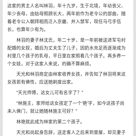
这家的男主人名叫林羽，年十九岁，生于北境，年幼丧父、
年少丧母，由姑母照顾长大，两年前作为老令公的部曲，随
着老令公入朝拜相而迁入京畿、并入禁军，现任马弓手伍
长，也算年少有为。
林羽的妻子林沈氏，年二十岁，是一年前被送进军屯村
配婚的女奴，婚后为丈夫生了儿子，因奶水充足而逐渐成为
村里几个孩子的乳母，平日里在家照看几个孩子。再多养一
个女娃，对于这家人来说，的确不算麻烦。
天光和林羽商定由林家收养女孩，并告知了林羽将来这
女孩若有佛性，应送她剃度出家。
“天光师傅，这女儿可有名字了？”
“林施主，家师给这女孩定了一个‘艳’字，如今这孩子尚
未入佛门，就让她随林施主可好？”
林艳就此成为林家的第二个孩子。
天光和尚起身告辞，送走客人之后来到里屋，却见妻子