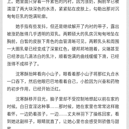
上。她里面只穿着一件素色的内衬，因为涨奶，胸前早已被
濡湿了两大块深色的水渍，紧紧贴在皮肤上，勾勒出那对沉
甸甸巨乳的饱满轮廓。
她手指有些发抖，但还是继续解开了内衬的带子，露出
被涨奶胀得几乎透明的双乳。两颗硕大的乳房沉甸甸地坠在
胸前，白皙的皮肤下青色的血管清晰可见，两颗乳头和周围
一大圈乳晕已经变成了深紫红色，硬邦邦地翘着，尖端甚至
已经渗出几滴浓白的乳汁，顺着饱满的曲线缓缓下滑，已经
涨得不成样子了。
沈寒酥抬眸看向小山子，眼看着那小山子将那红丸合水
一口吞下，然后他眼巴巴地看着自己，小脸因为兴奋和药物
的初步作用，已经开始泛红。
沈寒酥移开目光，脑子里却不受控制地想起以前在家的
时候。白日宣淫这种事……那时候，她在家里也常常这样敞
着怀，一边奶着孩子，一边……丈夫林羽下了操练回家，看
到她这副样子，眼睛就直了，让她心里也会感受到骄傲与甜
蜜。