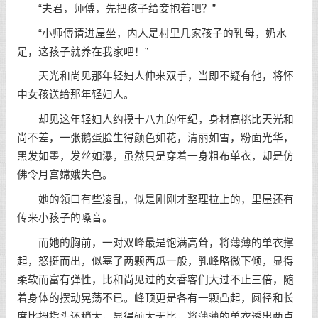
“夫君，师傅，先把孩子给妾抱着吧？”
“小师傅请进屋坐，内人是村里几家孩子的乳母，奶水
足，这孩子就养在我家吧！”
天光和尚见那年轻妇人伸来双手，当即不疑有他，将怀
中女孩送给那年轻妇人。
却见这年轻妇人约摸十八九的年纪，身材高挑比天光和
尚不差，一张鹅蛋脸生得颜色如花，清丽如雪，粉面光华，
黑发如墨，发丝如瀑，虽然只是穿着一身粗布单衣，却是仿
佛令月宫嫦娥失色。
她的领口有些凌乱，似是刚刚才整理拉上的，里屋还有
传来小孩子的嗓音。
而她的胸前，一对双峰最是饱满高耸，将薄薄的单衣撑
起，怒挺而出，似塞了两颗西瓜一般，乳峰略微下倾，显得
柔软而富有弹性，比和尚见过的女香客们大过不止三倍，随
着身体的摆动晃荡不已。峰顶更是各有一颗凸起，圆径和长
度比拇指头还稍大，显得硕大无比，将薄薄的单衣透出两点