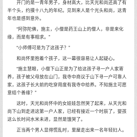
开门的是一青年男子，身材高大，比天光和尚还高了有
半个头，约摸十八九的年纪。见到来人是个光头和尚，这青
年也是感到意外。
“阿弥陀佛，施主，小僧是药王山上的僧人，非是来化
缘，而是有事相求。”
“小师傅可是为了这孩子？”
和尚怀里抱着个孩子，这一幕很容易让人起疑心。
“施主慧眼，小僧下山正是为了给这孩子寻一户人家寄
养，孩子被父母放在山门，我寺中商议于山下寻一户可靠人
家，这孩子长大前的吃穿用度有我寺中给养。不知施主可愿
意结个善缘？”
这时，天光和尚怀中的女娃娃忽然哭了起来，从天光和
尚下山到走进这第一户人家，已经有接近一个时辰了，婴孩
这么长时间水米未进，显然是饿哭了。
正当两个男人显得慌乱时，里屋走出来一名年轻妇人。