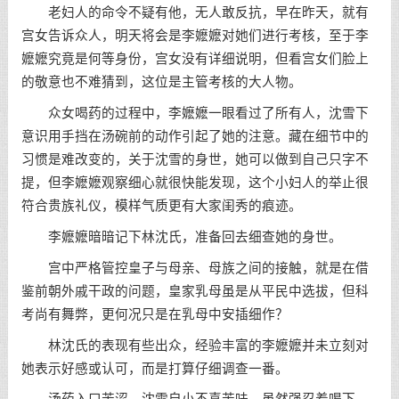
老妇人的命令不疑有他，无人敢反抗，早在昨天，就有
宫女告诉众人，明天将会是李嬷嬷对她们进行考核，至于李
嬷嬷究竟是何等身份，宫女没有详细说明，但看宫女们脸上
的敬意也不难猜到，这位是主管考核的大人物。
众女喝药的过程中，李嬷嬷一眼看过了所有人，沈雪下
意识用手挡在汤碗前的动作引起了她的注意。藏在细节中的
习惯是难改变的，关于沈雪的身世，她可以做到自己只字不
提，但李嬷嬷观察细心就很快能发现，这个小妇人的举止很
符合贵族礼仪，模样气质更有大家闺秀的痕迹。
李嬷嬷暗暗记下林沈氏，准备回去细查她的身世。
宫中严格管控皇子与母亲、母族之间的接触，就是在借
鉴前朝外戚干政的问题，皇家乳母虽是从平民中选拔，但科
考尚有舞弊，更何况只是在乳母中安插细作？
林沈氏的表现有些出众，经验丰富的李嬷嬷并未立刻对
她表示好感或认可，而是打算仔细调查一番。