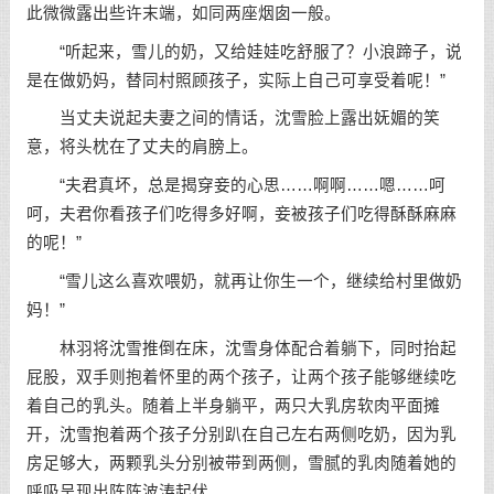
此微微露出些许末端，如同两座烟囱一般。
“听起来，雪儿的奶，又给娃娃吃舒服了？小浪蹄子，说
是在做奶妈，替同村照顾孩子，实际上自己可享受着呢！”
当丈夫说起夫妻之间的情话，沈雪脸上露出妩媚的笑
意，将头枕在了丈夫的肩膀上。
“夫君真坏，总是揭穿妾的心思……啊啊……嗯……呵
呵，夫君你看孩子们吃得多好啊，妾被孩子们吃得酥酥麻麻
的呢！”
“雪儿这么喜欢喂奶，就再让你生一个，继续给村里做奶
妈！”
林羽将沈雪推倒在床，沈雪身体配合着躺下，同时抬起
屁股，双手则抱着怀里的两个孩子，让两个孩子能够继续吃
着自己的乳头。随着上半身躺平，两只大乳房软肉平面摊
开，沈雪抱着两个孩子分别趴在自己左右两侧吃奶，因为乳
房足够大，两颗乳头分别被带到两侧，雪腻的乳肉随着她的
呼吸呈现出阵阵波涛起伏。