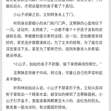
跟在后头，才把这曼妙的身子看了个真切。
小山子进屋之后，立刻转身关上了门。
听到身后那细小的关门和闩门声，沈寒酥的心猛地往下
一沉。这动作，太熟练了，一点都不像个十岁孩子该有的迟
疑和生疏。李嬷嬷的提点果然没错，这一切，恐怕都是安排
好的，甚至连步骤都演练过。为了丈夫的前程，为了能在这
深宫里活下去，甚至为了那渺茫的、找到失散亲人的希望，
她没得选。
“小山子，姑姑的身子不舒服，接下来想麻烦你帮忙。”
沈寒酥走到屋子中间，转过身，尽量让自己的声音听起
来平静些。
听到林姑姑这么说，小山子不禁喜形于色，立刻从房间
柜子里取出一个精美木盒，献宝似的捧到了沈寒酥面前。小
山子打开盒子，里面滚着两颗黄豆大小的、血红色的药丸，
散发着一股淡淡的、有点腥甜的怪味。