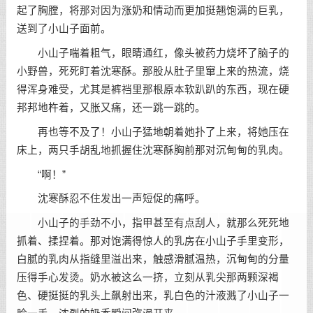
起了胸膛，将那对因为涨奶和情动而更加挺翘饱满的巨乳，
送到了小山子面前。
小山子喘着粗气，眼睛通红，像头被药力烧坏了脑子的
小野兽，死死盯着沈寒酥。那股从肚子里窜上来的热流，烧
得浑身难受，尤其是裤裆里那根原本软趴趴的东西，现在硬
邦邦地杵着，又胀又痛，还一跳一跳的。
再也等不及了！小山子猛地朝着她扑了上来，将她压在
床上，两只手胡乱地抓握住沈寒酥胸前那对沉甸甸的乳肉。
“啊！”
沈寒酥忍不住发出一声短促的痛呼。
小山子的手劲不小，指甲甚至有点刮人，就那么死死地
抓着、揉捏着。那对饱满得惊人的乳房在小山子手里变形，
白腻的乳肉从指缝里溢出来，触感滑腻温热，沉甸甸的分量
压得手心发烫。奶水被这么一挤，立刻从乳尖那两颗深褐
色、硬挺挺的乳头上飙射出来，乳白色的汁液溅了小山子一