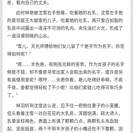
坐，看向自己的丈夫。
此时林艳被沈雪右手抱着，吃着她的右乳，沈雪左手抱
的是邻居王大嫂家的儿子，吃着她的左乳，两只雪白如脂的
乳房中间露出一道深不可测的乳沟，夹住油灯火光，形成了
一道深邃阴暗的山谷。
“雪儿，天光师傅给咱们女儿留了个艳字作为名字，你觉
得如何呢？”
“嗯……丰色艳，有明亮光鲜的意思，作为女孩子的名字
倒是不错，却不像是寻常出家人会取出来的名字，或许是另
有高僧用意呢？嗯哼……夫君你看，艳儿吃得好乖啊，不疾
不徐，妾都觉得轻松了不少呢！比咱们家骁儿吃得可乖巧多
了。”
林羽听到沈雪这么说，忍不住一把抱住妻子的小蛮腰，
低头看着沈雪一对白花花的大乳房，浑圆饱满，硕大诱人，
乳晕呈棕褐色，表面上布满了颗颗凸点，两颗乳头充血勃
起、坚挺挺拔，两个不到半岁孩子的小嘴还吃不下整颗，因