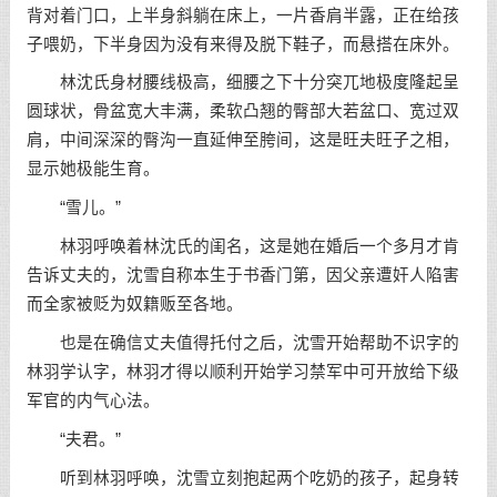
背对着门口，上半身斜躺在床上，一片香肩半露，正在给孩
子喂奶，下半身因为没有来得及脱下鞋子，而悬搭在床外。
林沈氏身材腰线极高，细腰之下十分突兀地极度隆起呈
圆球状，骨盆宽大丰满，柔软凸翘的臀部大若盆口、宽过双
肩，中间深深的臀沟一直延伸至胯间，这是旺夫旺子之相，
显示她极能生育。
“雪儿。”
林羽呼唤着林沈氏的闺名，这是她在婚后一个多月才肯
告诉丈夫的，沈雪自称本生于书香门第，因父亲遭奸人陷害
而全家被贬为奴籍贩至各地。
也是在确信丈夫值得托付之后，沈雪开始帮助不识字的
林羽学认字，林羽才得以顺利开始学习禁军中可开放给下级
军官的内气心法。
“夫君。”
听到林羽呼唤，沈雪立刻抱起两个吃奶的孩子，起身转