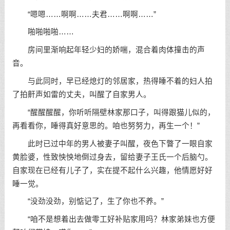
“嗯嗯……啊啊……夫君……啊啊……”
啪啪啪啪……
房间里渐响起年轻少妇的娇喘，混合着肉体撞击的声
音。
与此同时，早已经熄灯的邻居家，热得睡不着的妇人拍
了拍鼾声如雷的丈夫，叫醒了自家男人。
“醒醒醒醒，你听听隔壁林家那口子，叫得跟猫儿似的，
再看看你，睡得真好意思的。咱也努努力，再生一个！”
此时已过中年的男人被妻子叫醒，夜色下瞥了一眼自家
黄脸婆，性致怏怏地倒过身去，留给妻子王氏一个后脑勺。
自家现在已经有儿子了，实在提不起什么兴趣，他情愿好好
睡一觉。
“没劲没劲，别惦记了，生了你也不养。”
“咱不是想着出去做零工好补贴家用吗？林家弟妹也方便