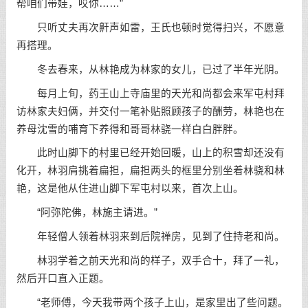
帮咱们带娃，哎你……”
只听丈夫再次鼾声如雷，王氏也顿时觉得扫兴，不愿意
再搭理。
冬去春来，从林艳成为林家的女儿，已过了半年光阴。
每月上旬，药王山上寺庙里的天光和尚都会来军屯村拜
访林家夫妇俩，并交付一笔补贴照顾孩子的酬劳，林艳也在
养母沈雪的哺育下养得和哥哥林骁一样白白胖胖。
此时山脚下的村里已经开始回暖，山上的积雪却还没有
化开，林羽肩挑着扁担，扁担两头的框里分别坐着林骁和林
艳，这是他从住进山脚下军屯村以来，首次上山。
“阿弥陀佛，林施主请进。”
年轻僧人领着林羽来到后院禅房，见到了住持老和尚。
林羽学着之前天光和尚的样子，双手合十，拜了一礼，
然后开口直入正题。
“老师傅，今天我带两个孩子上山，是家里出了些问题。