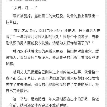
“夫君，灯……”
亵裤被脱掉，露出雪白的大屁股，沈雪的脸上呈现出一
抹羞红。
“雪儿这么漂亮，熄灯岂不可惜？还是说，舍不得给为夫
看了？一年前雪儿可是大胆的很呢！是哪个小浪蹄子，当着
刚认识的男人面前脱衣洗澡，诱惑为夫把你给强了的？”
林羽双手扶着沈雪的两瓣大屁股，将肉棒对准蜜穴，缓
缓插入，直到最后全根没入，并从妻子的小腹上看出有些许
轮廓。
听到丈夫又提起自己刚嫁进来时的羞人往事，沈雪整个
身子都泛起了羞红，两条丰满圆润的肉感大腿却好不知羞地
夹在了丈夫腰间，修长的小腿顺势盘挂在了丈夫的身上，将
自己完全敞开。
这一举动，是她婚后一年来逐渐摸索出来的熟练，换做
一年前，她可还是疼得完全不敢动弹呢。