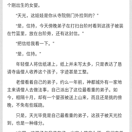
个刚出生的女婴。
“天光，这娃娃是你从寺院侧门外捡到的？”
“是，住持，今天傍晚弟子在打扫台阶时看到这孩子被装
在竹篮里，放在台阶旁，还有这封信。”
“把信给我看一下。”
“是，住持。”
年轻僧人将信纸递上，纸上并未写太多，只是表达了恳
请寺庙僧人收养这个孩子，字迹甚是工整。
老僧看着自己的弟子，约么一年前，神都城外有一家地
主来请僧人去做法事，自己派出了这位最看重的弟子。如
今，相隔十月，却有一个婴孩被送上山来，而且还是挑的傍
晚，不免有些蹊跷。
只是，天光毕竟是自己最看重的弟子，这孩子被天光捡
到，也是一种缘分。