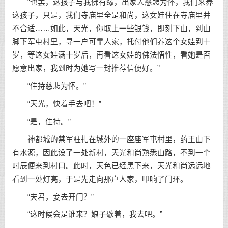
“也罢，这孩子与我佛有缘，出家人慈悲为怀，我们来养
这孩子，只是，我们寺庙里全是和尚，这女娃住在寺庙里并
不合适……如此，天光，你取上一些银钱，即刻下山，到山
脚下军屯村里，寻一户可靠人家，托付他们养这个女娃到十
岁，等这女娃满十岁后，再看这女娃的佛法悟性，看她是否
愿意出家，我到时为她写一封推荐信便好。”
“住持慈悲为怀。”
“天光，快着手去吧！”
“是，住持。”
神都城的禁军驻扎在城外的一座座军屯村里，药王山下
有水源，因此设了一处新村，天光和尚熟悉山路，不到一个
时辰便来到村口。此时，天色已经黑下来，天光和尚远远地
看到一处灯亮，于是先走向那户人家，叩响了门环。
“夫君，妾去开门？”
“这时候会是谁来？娘子歇着，我去吧。”