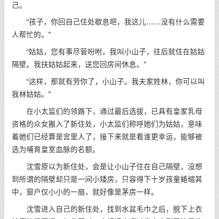
己。
“孩子，你回自己住处歇息吧，我这儿……没有什么需要
人帮忙的。”
“姑姑，您有事尽管吩咐，我叫小山子，往后就住在姑姑
隔壁。我扶姑姑起来，送您回房间休息。”
“这样，那就有劳你了，小山子。我夫家姓林，你可以叫
我林姑姑。”
在小太监们的领路下，通过最后选拔，已具有皇家乳母
资格的众女搬入了新住处，小太监们称呼她们为姑姑，意味
着她们已经算是宫里人了，接下来就是看谁更幸运，能够被
选为哺育皇室血脉的名额。
沈雪原以为新住处，会是让小山子住在自己隔壁，没想
到所谓的隔壁却只是一间小矮房，只容得下十岁孩童蜷缩其
中，窗户仅小小的一扇，就好像是茅房一样。
沈雪进入自己的新住处，找到水盆毛巾之后，脱下上衣