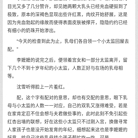
目光又多了几分赞许，却见她两颗大乳头已经充血硬挺到了
极致，原本的深褐色显现出些许红黑，肉纹开始舒展，这是
因为充血勃起的缘故而使得表面皮肤被撑开，隐隐约约已经
有细小的奶珠开始渗出。
“今天的检查到此为止，乳母们各自领一个小太监回屋去
配。”
李嬷嬷的说完之后，便领着宫女和一部分太监离开，留
下几个不到十岁年纪的小太监，人数正好与在场的乳母相
等。
沈雪听得脸上一片羞红。
配，这个字有配对的意思，却也有交配的意思，眼下乳
母与小太监的人数一一对应，自己的双乳又涨得难受，若是
在家肯定忍不住会想与夫君做些事的，此时此刻不免引起些
红杏出墙的联想，好在这些小太监只不过刚入宫，换做寻常
人家孩子也是没开始发育的年纪，细想起来这也是李嬷嬷的
好意，给自己这些乳母找个孩子帮忙吃一吃，可是……