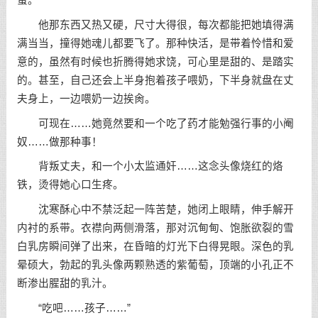
他那东西又热又硬，尺寸大得很，每次都能把她填得满
满当当，撞得她魂儿都要飞了。那种快活，是带着怜惜和爱
意的，虽然有时候也折腾得她求饶，可心里是甜的、是踏实
的。甚至，自己还会上半身抱着孩子喂奶，下半身就盘在丈
夫身上，一边喂奶一边挨肏。
可现在……她竟然要和一个吃了药才能勉强行事的小阉
奴……做那种事！
背叛丈夫，和一个小太监通奸……这念头像烧红的烙
铁，烫得她心口生疼。
沈寒酥心中不禁泛起一阵苦楚，她闭上眼睛，伸手解开
内衬的系带。衣襟向两侧滑落，那对沉甸甸、饱胀欲裂的雪
白乳房瞬间弹了出来，在昏暗的灯光下白得晃眼。深色的乳
晕硕大，勃起的乳头像两颗熟透的紫葡萄，顶端的小孔正不
断渗出腥甜的乳汁。
“吃吧……孩子……”