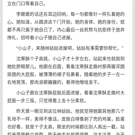
立在门口等着自己。
李嬷嬷的话还在耳边回响，每一句都像针一样扎着她的
心。她知道，从踏进这个门开始，她的身体、她的身份，就
都不再只属于她自己了，内心最后一丝煎熬与抗拒终于放弃
挣扎，招呼着小山子随自己进屋。
“小山子，来随林姑姑进屋吧，姑姑有事需要你帮忙。”
沈寒酥个子高挑，小山子才十岁左右，站起来也就刚到
她肚脐眼那儿。他跟在后面，看着沈寒酥走路时那两瓣浑圆
挺翘的大屁股，被薄薄的裙子包裹着，随着她的步子一左一
右地晃荡，那肉浪颤巍巍的，看得他喉咙发干。
小山子跟在沈寒酥屁股后面进屋，看着沈寒酥走路时大
屁股一步三摇，只觉得看上去十分柔软。
昨天第一眼见到这位林姑姑，他就觉得她跟其他那几个
乳母不一样，美得不像话，皮肤白得像剥了壳的鸡蛋，脸蛋
也好看，就是个子太高，跪坐的时候都比别人高出一截，站
起来更是鹤立鸡群。昨天他走在前面领路，没太注意，今天