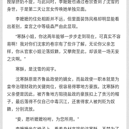
按摩挤奶不提，与此同时，李嬷嬷也通过卷宗查到了沈雪的
身世，于是第二天让宫女传唤她单独见面。
李嬷嬷的住处相距并不远，但里面装饰风格却明显能看
出差别，皇宫之中等级森严由此显现。
“寒酥小姐，你这两年能够一步步走到现在，可真实不容
易啊！我对你们沈家的卷宗有了些许了解，无论你父亲怎
样，你从官家小姐沦落奴籍，又攀爬至此，却该是一场无妄
之灾啊。”
寒酥，是沈雪的闺字。
沈寒酥原是齐鲁盐政使的嫡女，而盐政使一职本就是为
皇帝治理财政的关键岗位，很容易得罪地方豪族。沈寒酥的
父亲便是因此，被齐鲁地方阻挠盐政的豪族扣上了贪污的帽
子，最后落得不仅自己中毒沉江，还害得家人被判贬为奴
籍，分别流放。
“妾，愿听嬷嬷吩咐，为您所用。”