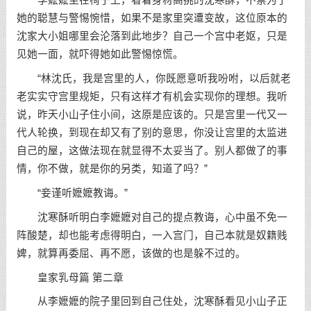
李嬷嬷坐在椅子上，看着身材高挑的沈寒酥，不禁为了
她的聪慧与警惕惋惜，如果不是家里突遭变故，这位原本的
沈家大小姐哪里会沦落到此地步？自己一个宫中老妪，只是
见她一面，就吓得她如此警惕惊慌。
“林沈氏，我是宫里的人，你既愿意听我吩咐，以后就老
老实实守宫里规矩，只有这样才有机会实现你的理想。我听
说，昨天小山子住小间，这原是应该的。只是宫里一代又一
代人轮换，到现在却又有了别的意思，你没让宫里的太监进
自己的屋，这做法现在就显得不太妥当了。别人都做了的事
情，你不做，就是你的另类，知道了吗？”
“妾谨听嬷嬷教诲。”
沈寒酥听明白李嬷嬷对自己的提点教诲，心中虽不免一
阵酸楚，却也能考虑得明白，一入宫门，自己本就是奴籍贱
婢，就算再委屈、再不愿，该做的也是躲不过的。
皇家乳母篇 第二章
从李嬷嬷的院子里回到自己住处，沈寒酥看见小山子正