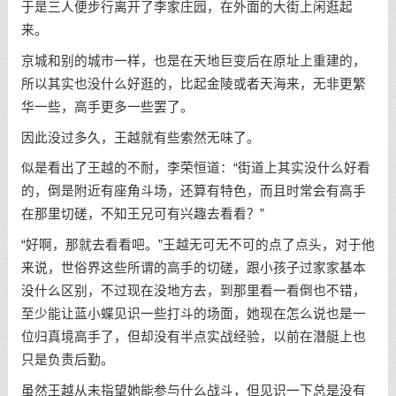
于是三人便步行离开了李家庄园，在外面的大街上闲逛起
来。
京城和别的城市一样，也是在天地巨变后在原址上重建的，
所以其实也没什么好逛的，比起金陵或者天海来，无非更繁
华一些，高手更多一些罢了。
因此没过多久，王越就有些索然无味了。
似是看出了王越的不耐，李荣恒道：“街道上其实没什么好看
的，倒是附近有座角斗场，还算有特色，而且时常会有高手
在那里切磋，不知王兄可有兴趣去看看？”
“好啊，那就去看看吧。”王越无可无不可的点了点头，对于他
来说，世俗界这些所谓的高手的切磋，跟小孩子过家家基本
没什么区别，不过现在没地方去，到那里看一看倒也不错，
至少能让蓝小蝶见识一些打斗的场面，她现在怎么说也是一
位归真境高手了，但却没有半点实战经验，以前在潜艇上也
只是负责后勤。
虽然王越从未指望她能参与什么战斗，但见识一下总是没有