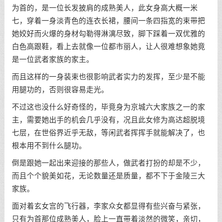
为首的，是一位长发披肩的成熟美人，此女身高大概一米
七，穿着一身淡青色的连衣长裙，腰间一条四指宽的束带把
她姣好而火爆的身材勾勒得淋漓尽致，脚下踩着一双优雅的
白色高跟鞋，看上去就像一位都市丽人，让人很难想象她竟
是一位武者家族的家主。
而且这样的一身装束也很影响武者实力的发挥，至少是不能
用腿功的，否则很容易走光。
不过这也没什么好奇怪的，毕竟身为京城六大家族之一的家
主，需要她出手的机会几乎没有，况且此女修为高达超脱境
七层，在世俗界近乎无敌，等闲武者挥挥手就能解决了，也
根本用不到什么腿功。
倒是跟她一起出来迎接的那些人，做武者打扮的却是不少，
而且个个貌美如花，无论数量还是质量，都不下于金陵三大
家族。
面对着玄女宫的飞行器，李家众女都显得有些兴奋与紧张，
只有为首那位成熟美人，脸上一直带着淡然的微笑，亲切，