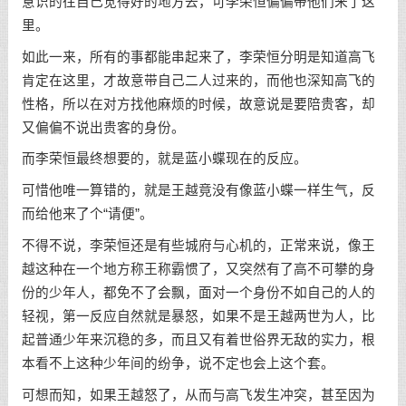
意识的往自己觉得好的地方去，可李荣恒偏偏带他们来了这
里。
如此一来，所有的事都能串起来了，李荣恒分明是知道高飞
肯定在这里，才故意带自己二人过来的，而他也深知高飞的
性格，所以在对方找他麻烦的时候，故意说是要陪贵客，却
又偏偏不说出贵客的身份。
而李荣恒最终想要的，就是蓝小蝶现在的反应。
可惜他唯一算错的，就是王越竟没有像蓝小蝶一样生气，反
而给他来了个“请便”。
不得不说，李荣恒还是有些城府与心机的，正常来说，像王
越这种在一个地方称王称霸惯了，又突然有了高不可攀的身
份的少年人，都免不了会飘，面对一个身份不如自己的人的
轻视，第一反应自然就是暴怒，如果不是王越两世为人，比
起普通少年来沉稳的多，而且又有着世俗界无敌的实力，根
本看不上这种少年间的纷争，说不定也会上这个套。
可想而知，如果王越怒了，从而与高飞发生冲突，甚至因为