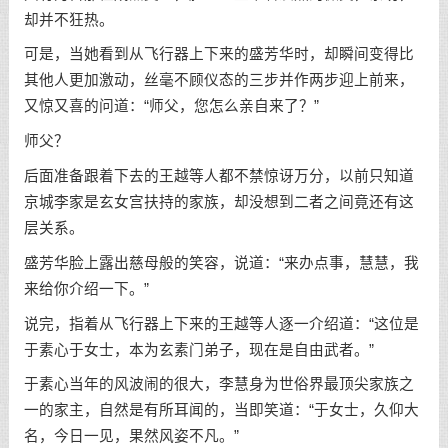
却并不狂热。
可是，当她看到从飞行器上下来的盛芳华时，却瞬间变得比
其他人更加激动，丝毫不顾仪态的三步并作两步迎上前来，
又惊又喜的问道：“师父，您怎么亲自来了？”
师父？
后面准备跟着下去的王越等人都不禁惊讶万分，以前只知道
京城李家是玄女宫扶持的家族，却没想到二者之间竟还有这
层关系。
盛芳华脸上露出慈母般的笑容，说道：“来办点事，慧慧，我
来给你介绍一下。”
说完，指着从飞行器上下来的王越等人逐一介绍道：“这位是
于素心于女士，本为玄素门弟子，现在是自由武者。”
于素心当年的风波闹的很大，李慧身为世俗界最顶尖家族之
一的家主，自然是有所耳闻的，当即笑道：“于女士，久仰大
名，今日一见，果然风姿不凡。”