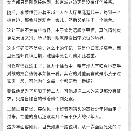
女宫都只是刚刚接触到，和京城这边更是没有任何关系。
随后，李荣恒便带着王越二人在大厅里乱逛起来，每到一个
擂台边，都会驻足观看一会儿，然后又前往下一个擂台。
这让王越不禁有些奇怪，由于修为远超李荣恒，真气精纯度
更是天壤之别，所以他一眼就能看出李荣恒的境界。
这少年确实不简单，这么小的年纪，竟是位归真境高手，而
且还是归真境后期，难怪李慧会对他如此看重。
可怪就怪在这里了，这九个擂台中，唯有那人有归真境高手
对战的擂台值得李荣恒一看，其它的对他而言就是小孩子过
家家一般，可他为什么每一个都要看一番呢？
要说他是为了照顾王越二人，可他却连二人的意见都没有征
求，只是自顾自的带着他们到处跑。
王越正自奇怪，突然见一个留着刺猬头的高壮少年迎面走了
过来，在他的身后还跟着几个差不多大的少年人。
这少年面容刚毅，目光如鹰一般锐利，从一露面就死死的盯