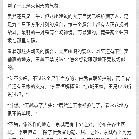
到了一股热火朝天的气氛。
虽然还只是上午，但这座建筑的大厅里就已经挤满了人，足
足九个呈正方形排列的擂台，每一个擂台上都有人正在捉对
战斗，最弱的一对是两个凝神境，而最强的，竟是两个归真
境在那里切磋。
看着那热火朝天的擂台，大声吆喝的观众，甚至还有下注买
输赢的地方，王越不禁说道：“怎么感觉跟那地下竞技场似
的。”
“差不多吧，不过这个是半官方的，由武者联盟控制，而且背
后还有王家的支持。”李荣恒解释道：“京城王家，王兄应该听
说过吧。”
“当然。”王越点了点头：“居然连王家都参与了，看来这地方
很不简单啊。”
“不错，像这样的地方，京城足有十处之外，分布在各个区
域。”李荣恒道：“除了供武者切磋、赌斗之外，京城各个势力