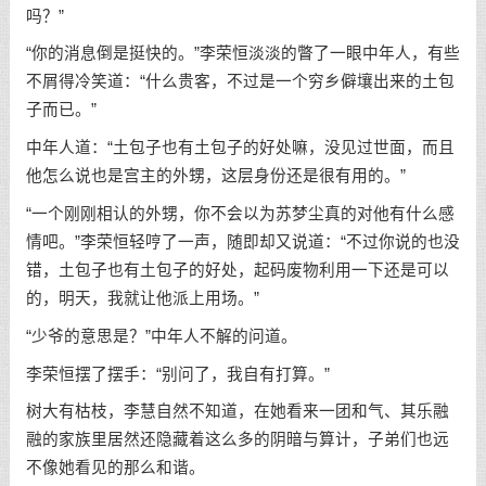
吗？”
“你的消息倒是挺快的。”李荣恒淡淡的瞥了一眼中年人，有些
不屑得冷笑道：“什么贵客，不过是一个穷乡僻壤出来的土包
子而已。”
中年人道：“土包子也有土包子的好处嘛，没见过世面，而且
他怎么说也是宫主的外甥，这层身份还是很有用的。”
“一个刚刚相认的外甥，你不会以为苏梦尘真的对他有什么感
情吧。”李荣恒轻哼了一声，随即却又说道：“不过你说的也没
错，土包子也有土包子的好处，起码废物利用一下还是可以
的，明天，我就让他派上用场。”
“少爷的意思是？”中年人不解的问道。
李荣恒摆了摆手：“别问了，我自有打算。”
树大有枯枝，李慧自然不知道，在她看来一团和气、其乐融
融的家族里居然还隐藏着这么多的阴暗与算计，子弟们也远
不像她看见的那么和谐。