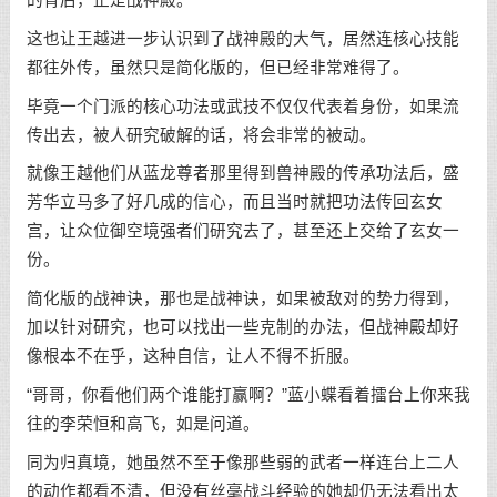
这也让王越进一步认识到了战神殿的大气，居然连核心技能
都往外传，虽然只是简化版的，但已经非常难得了。
毕竟一个门派的核心功法或武技不仅仅代表着身份，如果流
传出去，被人研究破解的话，将会非常的被动。
就像王越他们从蓝龙尊者那里得到兽神殿的传承功法后，盛
芳华立马多了好几成的信心，而且当时就把功法传回玄女
宫，让众位御空境强者们研究去了，甚至还上交给了玄女一
份。
简化版的战神诀，那也是战神诀，如果被敌对的势力得到，
加以针对研究，也可以找出一些克制的办法，但战神殿却好
像根本不在乎，这种自信，让人不得不折服。
“哥哥，你看他们两个谁能打赢啊？”蓝小蝶看着擂台上你来我
往的李荣恒和高飞，如是问道。
同为归真境，她虽然不至于像那些弱的武者一样连台上二人
的动作都看不清，但没有丝毫战斗经验的她却仍无法看出太