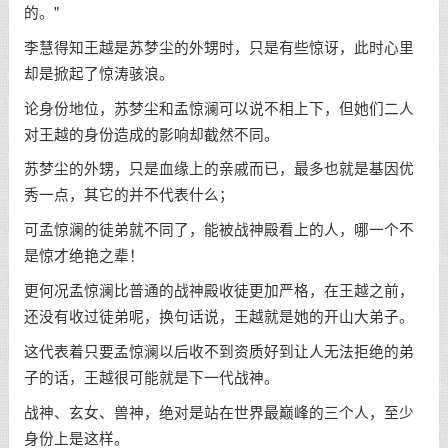
的。”
李慧得知王越是苏梦尘的外甥时，只是有些惊讶，此时心里
却是掀起了惊涛骇浪。
论身份地位，苏梦尘和孟惊澜可以说不相上下，但她们二人
对王越的身份造成的影响却截然不同。
苏梦尘的外甥，只是血缘上的亲戚而已，最多也就是基因优
秀一点，其它的并不代表什么；
可孟惊澜的徒弟就不同了，能被战神殿看上的人，哪一个不
是惊才绝艳之辈！
更何况孟惊澜比普通的战神殿收徒更加严格，在王越之前，
还没有收过徒弟呢，换句话说，王越就是她的开山大弟子。
这代表着只要孟惊澜以后收不到资质好到让人无法拒绝的弟
子的话，王越很可能就是下一代战神。
战神、玄女、兽神，绝对是站在世界最巅峰的三个人，至少
身份上是这样。