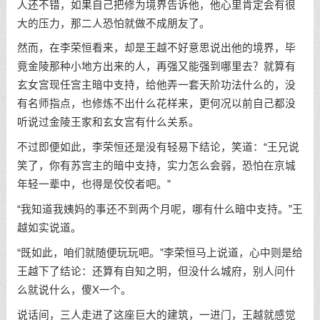
人还不错，如果自己把修为境界告诉他，他心里肯定会有很
大的压力，那二人恐怕就做不成朋友了。
然而，在李荣恒看来，却是王越不好意思说出他的境界，毕
竟金陵那种小地方出来的人，再强又能强到哪里去？就算有
玄女宫现任宫主暗中支持，给他弄一套天阶功法什么的，没
有名师指点，也修炼不出什么花样来，更何况以前自己都没
听说过金陵王家和玄女宫有什么关系。
不过即便如此，李荣恒还是没有轻易下结论，笑道：“王兄说
笑了，你有苏宫主的暗中支持，实力怎么会弱，恐怕在京城
年轻一辈中，也得是佼佼者吧。”
“我知道我姨妈的事还不到两个月呢，哪有什么暗中支持。”王
越如实说道。
“既如此，咱们就随便玩玩吧。”李荣恒马上说道，心中则是给
王越下了结论：还算有自知之明，但没什么城府，别人问什
么就说什么，傻X一个。
说话间，三人走进了这座巨大的建筑，一进门，王越就感觉