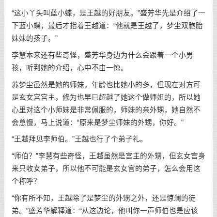
“这小丫头叫蓝小蝶，是王越的好朋友。”盛芳华先是介绍了一
下蓝小蝶，最后才指着王越道：“他就是王越了，梦尘双胞胎
妹妹的孩子。”
李慧本来还有些奇怪，盛芳华身边为什么会跟着一个小男
孩，听到她的介绍，心中不由一惊。
苏梦尘虽然是她的师妹，年龄也比她小的多，但现在对方可
是玄女宫宫主，修为也早已超越了她这个做师姐的，所以她
心里对这个小师妹是非常佩服的，师妹的亲外甥，她自然不
会怠慢，马上说道：“原来是梦尘师妹的外甥，你好。”
“王越拜见李师伯。”王越也行了个弟子礼。
“师伯？”李慧有些奇怪，王越虽然是宫主的外甥，但玄女宫身
来只收女弟子，所以他不可能是玄女宫的弟子，怎么会用这
个称呼？
“你有所不知，王越除了是梦尘的外甥之外，还是惊澜的徒
弟。”盛芳华解释道：“从这边论，他叫你一声师伯也是应该