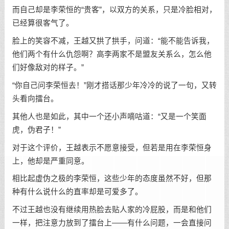
而自己却是李荣恒的“贵客”，以双方的关系，只是冷脸相对，
已经算很客气了。
脸上的笑容不减，王越又拱了拱手，问道：“能不能告诉我，
他们两个有什么仇怨啊？高李两家不是盟友关系么，怎么他
们好像敌对的样子。”
“你自己问李荣恒去！”刚才搭话那少年冷冷的说了一句，又转
头看向擂台。
其他人也是如此，其中一个还小声嘀咕道：“又是一个笑面
虎，伪君子！”
对于这个评价，王越表示不愿意接受，但若是用在李荣恒身
上，他却是严重同意。
相比起虚伪之极的李荣恒，这些少年的态度虽然不好，但那
种有什么说什么的直率却是可爱多了。
不过王越也没有继续用热脸去贴人家的冷屁股，而是和他们
一样，把注意力放到了擂台上——有什么问题，一会直接问