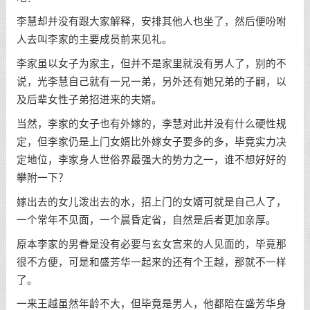
李慧却并没有跟大家解释，安排其他人也坐了，然后便吩咐
人去叫李家的主要成员前来见礼。
李家虽以女子为家主，但并不是家里就没有男人了，别的不
说，光李慧自己就有一兄一弟，另外还有她兄弟的子嗣，以
及后辈女性子弟招进来的夫婿。
当然，李家的女子也有外嫁的，李慧对此并没有什么硬性规
定，但李家仍是上门女婿比外嫁女子要多的多，毕竟实力决
定地位，李家身人世俗界最强大的势力之一，谁不想好好的
攀附一下？
嫁出去的女儿泼出去的水，招上门的女婿可就是自己人了，
一个常年不见面，一个晨昏定省，自然是后者更加亲厚。
原本李家的男眷是没有必要与玄女宫来的人见面的，毕竟那
很不方便，可是和盛芳华一起来的还有个王越，那就不一样
了。
一来王越虽然年龄不大，但毕竟是男人，他都陪在盛芳华身