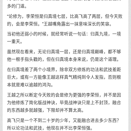
多的门道。
“论修为，李荣恒是归真境七层，比高飞高了两层，但今天败
的，会是李荣恒。”王越嘴角露出一抹意味深长的笑容。
当初他还弱小的时候，就经常听说一句话：归真九境，一境
一重天。
虽然现在看来，无论归真境一层，还是归真境巅峰，都不够
他一根手指头戳的，但在归真境本身来说，仍是这个道理。
在归真境差了两个小境界，除非双方修炼的功法和武技差距
巨大，或有一方能像王越这样真气精纯到令人发指，否则根
本就是难以逾越的鸿沟。
王越之所以断定今天败的会是修为更强的李荣恒，并不是因
为他修炼了简化版战神诀，毕竟战神诀只是上不封顶，融合
的东西越多就越强，下限却并不算太高。
高飞只是一个不到二十岁的少年，又能融合进去多少东西？
所以论功法和武技，他现在并不比李荣恒强。