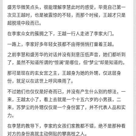
盛芳华微笑点头，很能理解李慧此时的感受，毕竟自己第一
次见王越时，也是被震惊的不轻，而那个时候，王越才只是
超脱境中段而已。
在李家众女的簇拥之下，王越一行人走进了李家大门。
一路上，李家好多年轻女孩都不由得悄悄打量着王越。
之前李慧和盛芳华的对话并没有刻意压低声音，她们都听到
了，虽然不知道所谓的“惊澜”是哪位，但“梦尘”却是知道的。
那可是现在的玄女宫之主，王越身为她的外甥，仅这层身
份，就足以在这世上呼风唤雨了。
不过她们也仅仅是好奇而已，并没有产生什么别的想法，一
来，王越太小了，看上去就是一个十五六岁的小男孩，二
来，苏梦尘的外甥仅仅是一个身份罢了，并不代表人品和实
力。
在李慧的教导下，李家的女孩们家教都不错，绝不是那种看
对方的身份高就主动倒贴的攀高枝之人。