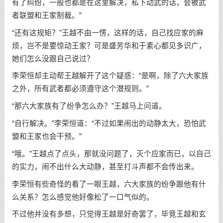
有了纠纷，一般也都是在这里解决，私下动武的话，会被武
者联盟和王家制裁。”
“还有这规矩？”王越不由一愣，这样的话，自己找应家的麻
烦，岂不是要惊动王家？可是盛芳华和于素心都见多识广，
她们怎么没跟自己说过？
李荣恒却主动帮王越解开了这个疑惑：“是啊，除了六大家族
之外，所有武者都必须遵守这个潜规则。”
“那六大家族有了纷争怎么办？”王越马上问道。
“自行解决。”李荣恒道：“不过如果闹出的动静太大，恐怕武
盟和王家也会干预。”
“哦。”王越点了点头，那就没问题了，灭个应家而已，以自己
的实力，闹不出什么大动静，甚至打斗声都不会传出来。
李荣恒有些奇怪的看了一眼王越，六大家族的纷争跟他有什
么关系？怎么感觉他好像松了一口气似的。
不过他并没有多想，只觉得王越是好奇罢了，毕竟王越和玄