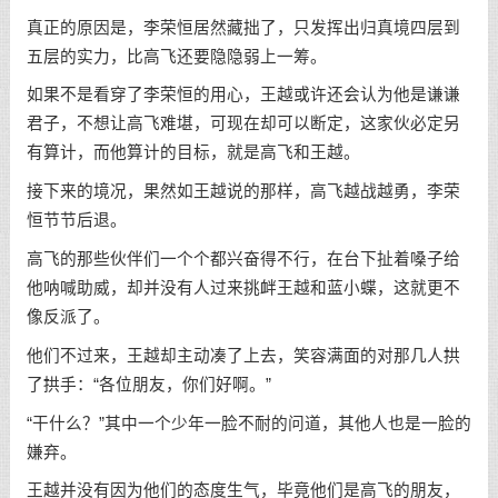
真正的原因是，李荣恒居然藏拙了，只发挥出归真境四层到
五层的实力，比高飞还要隐隐弱上一筹。
如果不是看穿了李荣恒的用心，王越或许还会认为他是谦谦
君子，不想让高飞难堪，可现在却可以断定，这家伙必定另
有算计，而他算计的目标，就是高飞和王越。
接下来的境况，果然如王越说的那样，高飞越战越勇，李荣
恒节节后退。
高飞的那些伙伴们一个个都兴奋得不行，在台下扯着嗓子给
他呐喊助威，却并没有人过来挑衅王越和蓝小蝶，这就更不
像反派了。
他们不过来，王越却主动凑了上去，笑容满面的对那几人拱
了拱手：“各位朋友，你们好啊。”
“干什么？”其中一个少年一脸不耐的问道，其他人也是一脸的
嫌弃。
王越并没有因为他们的态度生气，毕竟他们是高飞的朋友，