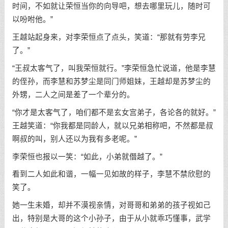
时间，不如就让荣恒当你的向导吧，想去哪里玩儿，随时可
以吩咐他。”
王越站起身来，对李荣恒点了点头，笑道：“那就有劳李兄
了。”
“王叔太客气了，叫我荣恒就行。”李荣恒急忙说道，他是李慧
的侄孙，而李慧和苏梦尘是同门师姐妹，王越却是苏梦尘的
外甥，二人之间是差了一个辈分的。
“你才是太客气了，咱们都不是玄女宫弟子，各论各的就好。”
王越笑道：“你我都是同龄人，就以兄弟相称吧，不然都是叔
啊叔的叫，别人还以为我有多老呢。”
李荣恒也报以一笑：“如此，小弟就僭越了。”
看到二人如此和谐，一幅一见如故的样子，李慧不禁欣慰的
笑了。
她一生未婚，却并不漠视亲情，对哥哥和弟弟的孩子视如己
出，特别是大哥的这个小孙子，由于从小就乖巧懂事，武学