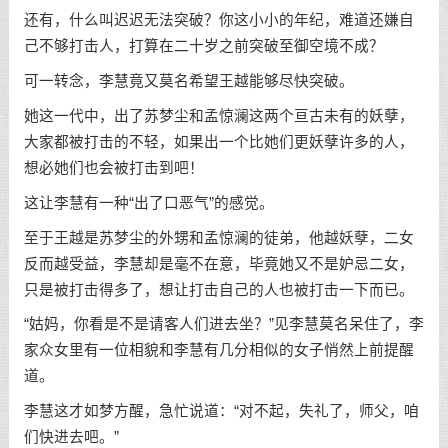
还有，什么叫迟迟无法突破？你这小小的年纪，难道还嫌自
己不够打击人，打算在二十岁之前突破至御空境不成？
可一转念，李慧竟又莫名希望王越能够尽快突破。
她这一代中，出了苏梦尘和孟惊澜这两个亘古未有的妖孽，
大家都被打击的不轻，如果出一个比她们更妖孽许多的人，
想必她们也会被打击到吧！
这让李慧有一种“出了口恶气”的感觉。
至于王越是苏梦尘的外甥和孟惊澜的徒弟，他越妖孽，二女
反而越受益，李慧却是毫不在意，毕竟她又不是妒忌二女，
只是被打击得多了，想让打击自己的人也被打击一下而已。
“姑妈，你看是不是请客人们进去坐？”见李慧莫名呆住了，李
家众女里有一位相貌和李慧有几分相似的女子悄然上前提醒
道。
李慧这才如梦方醒，急忙说道：“对不起，失礼了，师父，咱
们快进去吧。”