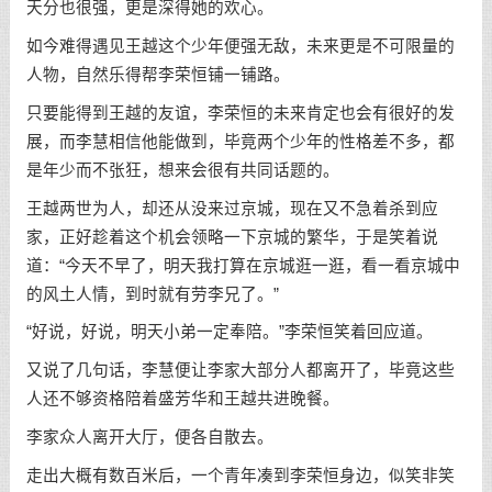
天分也很强，更是深得她的欢心。
如今难得遇见王越这个少年便强无敌，未来更是不可限量的
人物，自然乐得帮李荣恒铺一铺路。
只要能得到王越的友谊，李荣恒的未来肯定也会有很好的发
展，而李慧相信他能做到，毕竟两个少年的性格差不多，都
是年少而不张狂，想来会很有共同话题的。
王越两世为人，却还从没来过京城，现在又不急着杀到应
家，正好趁着这个机会领略一下京城的繁华，于是笑着说
道：“今天不早了，明天我打算在京城逛一逛，看一看京城中
的风土人情，到时就有劳李兄了。”
“好说，好说，明天小弟一定奉陪。”李荣恒笑着回应道。
又说了几句话，李慧便让李家大部分人都离开了，毕竟这些
人还不够资格陪着盛芳华和王越共进晚餐。
李家众人离开大厅，便各自散去。
走出大概有数百米后，一个青年凑到李荣恒身边，似笑非笑