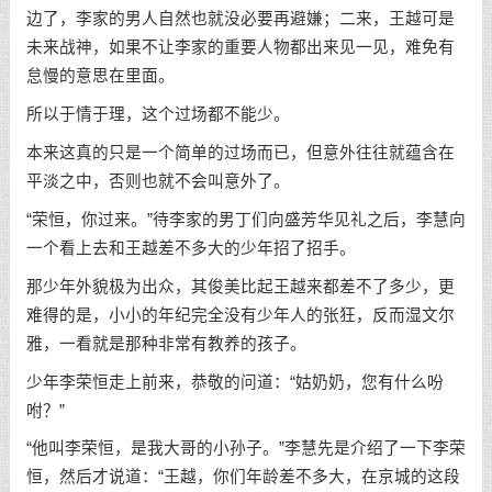
边了，李家的男人自然也就没必要再避嫌；二来，王越可是
未来战神，如果不让李家的重要人物都出来见一见，难免有
怠慢的意思在里面。
所以于情于理，这个过场都不能少。
本来这真的只是一个简单的过场而已，但意外往往就蕴含在
平淡之中，否则也就不会叫意外了。
“荣恒，你过来。”待李家的男丁们向盛芳华见礼之后，李慧向
一个看上去和王越差不多大的少年招了招手。
那少年外貌极为出众，其俊美比起王越来都差不了多少，更
难得的是，小小的年纪完全没有少年人的张狂，反而湿文尔
雅，一看就是那种非常有教养的孩子。
少年李荣恒走上前来，恭敬的问道：“姑奶奶，您有什么吩
咐？”
“他叫李荣恒，是我大哥的小孙子。”李慧先是介绍了一下李荣
恒，然后才说道：“王越，你们年龄差不多大，在京城的这段