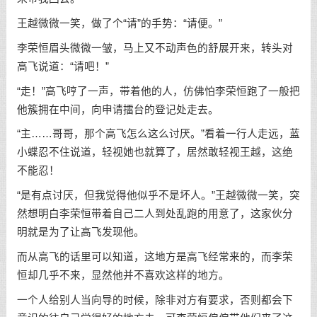
王越微微一笑，做了个“请”的手势：“请便。”
李荣恒眉头微微一皱，马上又不动声色的舒展开来，转头对
高飞说道：“请吧！”
“走！”高飞哼了一声，带着他的人，仿佛怕李荣恒跑了一般把
他簇拥在中间，向申请擂台的登记处走去。
“主……哥哥，那个高飞怎么这么讨厌。”看着一行人走远，蓝
小蝶忍不住说道，轻视她也就算了，居然敢轻视王越，这绝
不能忍！
“是有点讨厌，但我觉得他似乎不是坏人。”王越微微一笑，突
然想明白李荣恒带着自己二人到处乱跑的用意了，这家伙分
明就是为了让高飞发现他。
而从高飞的话里可以知道，这地方是高飞经常来的，而李荣
恒却几乎不来，显然他并不喜欢这样的地方。
一个人给别人当向导的时候，除非对方有要求，否则都会下