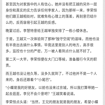
甚至因为对家族中的人有信心，她并没有把王越的另外一层
身份和真实的实力告诉任何李家人，因为那样一来，李荣恒
他们跟王越相处时，就难免有心理上的落差，再刻意巴结什
么的，反而容易引起王越的反感。
晚宴过后，李慧特意给王越单独安排了一栋小楼休息。
于是，王越又一次体验到了那种“独守空闺”的滋味，而他也没
有半夜出去搞什么事情，毕竟这里是别人的地方，高手很
多，监控也十分的严密，万一被人看到点什么就不好了。
第二天一大早，李荣恒便在大门口等候，准备履行今天的职
责。
而王越也没让他久等，没多久就到了，不过他并不是一个人
来的，身后还跟着个“小尾巴”。
“小蝶是我的好朋友，以前也没来过京城，所以我打算带她一
起去逛逛，李兄不会介意吧？”王越笑着说道。
李荣恒点头道：“当然，王兄的朋友就是我的朋友，希望小蝶