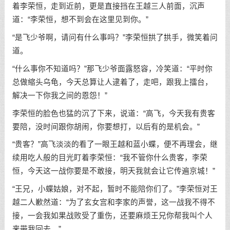
着李荣恒，走到近前，更是直接挡在王越三人前面，沉声
道：“李荣恒，想不到会在这里见到你。”
“是飞少爷啊，请问有什么事吗？”李荣恒拱了拱手，微笑着问
道。
“什么事你不知道吗？”那飞少爷面露怒容，冷笑道：“平时你
总做缩头乌龟，今天总算让人逮着了，走吧，跟我上擂台，
解决一下你我之间的恩怨！”
李荣恒的脸色也猛的沉了下来，说道：“高飞，今天我有贵客
要陪，没时间跟你胡闹，你要想打，以后有的是机会。”
“贵客？”高飞淡淡的看了一眼王越和蓝小蝶，便不再理会，继
续用吃人般的目光盯着李荣恒：“我不管你什么贵客，李荣
恒，今天这一战你要是不敢接，明天我就会让它传遍京城！”
“王兄，小蝶姑娘，对不起，暂时不能陪你们了。”李荣恒对王
越二人歉然道：“为了玄女宫和李家的声誉，这一战我不得不
接，一会我如果战败受了重伤，还要麻烦王兄你帮我叫个人
来带我回去。”