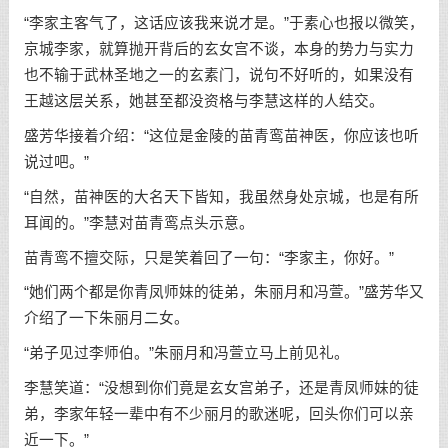
“李家主客气了，这话应该我来说才是。”于素心也报以微笑，
京城李家，就算抛开背后的玄女宫不谈，本身的势力与实力
也不输于武林圣地之一的玄素门，说句不好听的，如果没有
王越这层关系，她甚至都没资格与李慧这样的人结交。
盛芳华接着介绍：“这位是金陵的苗青鸾苗神医，你应该也听
说过吧。”
“自然，苗神医的大名天下皆知，我虽然身处京城，也是有所
耳闻的。”李慧对苗青鸾点头示意。
苗青鸾不擅交际，只是笑着回了一句：“李家主，你好。”
“她们两个都是你青凤师妹的徒弟，朱丽月和冯萱。”盛芳华又
介绍了一下朱丽月二女。
“弟子见过李师伯。”朱丽月和冯萱立马上前见礼。
李慧笑道：“没想到你们竟是玄女宫弟子，还是青凤师妹的徒
弟，李家年轻一辈中有不少丽月的歌迷呢，回头你们可以亲
近一下。”