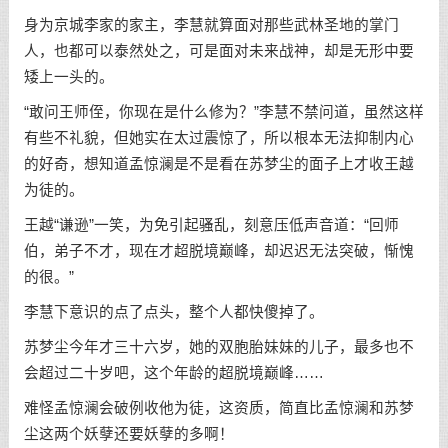
身为京城李家的家主，李慧就算面对那些武林圣地的掌门
人，也都可以泰然处之，可是面对未来战神，却是无形中要
矮上一头的。
“敢问王师侄，你现在是什么修为？”李慧不禁问道，虽然这样
有些不礼貌，但她实在太过震惊了，所以根本无法抑制内心
的好奇，想知道孟惊澜是不是看在苏梦尘的面子上才收王越
为徒的。
王越“谦逊”一笑，为免引起骚乱，刻意压低声音道：“回师
伯，弟子不才，现在才超脱境巅峰，却迟迟无法突破，惭愧
的很。”
李慧下意识的点了点头，整个人都快傻掉了。
苏梦尘今年才三十六岁，她的双胞胎妹妹的儿子，最多也不
会超过二十岁吧，这个年龄的超脱境巅峰……
难怪孟惊澜会破例收他为徒，这资质，简直比孟惊澜和苏梦
尘这两个妖孽还要妖孽的多啊！