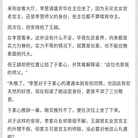
来到会客大厅，李慧请盛芳华在主位坐了，因为无论玄女宫
老宫主，还是李慧师父的身份，坐主位都不算喧宾夺主。
而次位，则安排给了王越。
在李慧看来，这并没有什么不妥，毕竟在武者界，向来都是
实力为尊的，实力不等的情况下，就算是长辈，也不能在晚
辈面前托大。
但王越却把位置让给了于素心，并笑着解释道：“这位也是我
的师父。”
“失敬了。”李慧对于于素心的遭遇本就有些同情，也因此有些
天然的好感，现在知道了她这层身份，更是平添了三分敬
意。
于素心推辞一番，眼见推托不了，便在次位上坐了下来。
对于这样的安排，李家众女却是很不解，王越是玄女宫宫主
的外甥不假，但家主可是宫主的师姐，没必要对他这么礼遇
吧？