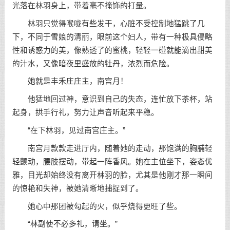
光落在林羽身上，带着毫不掩饰的打量。
林羽只觉得喉咙有些发干，心脏不受控制地猛跳了几
下，不同于雪娘的清丽，眼前这个妇人，带有一种极具侵略
性和诱惑力的美，像熟透了的蜜桃，轻轻一碰就能滴出甜美
的汁水，又像暗夜里盛放的牡丹，浓烈而危险。
她就是丰禾庄庄主，南宫月！
他猛地回过神，意识到自己的失态，连忙放下茶杯，站
起身，拱手行礼，努力让声音听起来平稳。
“在下林羽，见过南宫庄主。”
南宫月款款走进厅内，随着她的走动，那饱满的胸脯轻
轻颤动，腰肢摆动，带起一阵香风。她在主位坐下，姿态优
雅，目光却始终没有离开林羽的脸，尤其是他刚才那一瞬间
的惊艳和失神，被她清晰地捕捉到了。
她心中那团被勾起的火，似乎烧得更旺了些。
“林副使不必多礼，请坐。”