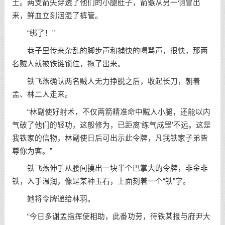
土。两支箭矢穿透了他们的小腿肚子，箭镞从另一侧冒出
来，鲜血立刻洇湿了裤管。
“绑了！”
巷子里传来杂乱的脚步声和捕快的喝骂声，很快，那两
名贼人就被铁链锁住，拖了出来。
铁飞燕确认两名贼人无力挣脱之后，收起长刀，朝着
孟、林二人走来。
“林副使好射术，不仅两箭精准命中贼人小腿，还能以内
气破了他们的轻功，这般修为，已距离‘练气成罡’不远。这是
我铁家的信物，林副使日后可出示此令牌，凡我铁家子弟皆
尊你为客。”
铁飞燕伸手从腰间摸出一块半个巴掌大的令牌，非金非
铁，入手温润，像是某种玉石，上面刻着一个“铁”字。
她将令牌递给林羽。
“今日多谢孟指挥使相助，此番功劳，待铁某报与府尹大