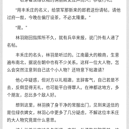
一名穿着淡绿衣裙的俏丽婢女应声而入，恭敬行礼。
“用丰禾庄的名义，给禁军那新来的郎君送份请帖，请他
过府一叙，今晚在偏厅设茶，不必太隆重。”
“是。”
林羽刚回指挥所不久，就有兵卒来报，说门外有人递了
名帖。
丰禾庄的名头，林羽是听过的。江南最大的粮商，生意
遍布南北，据说在朝中也有不少关系。这样一位大人物，怎
么会突然注意到自己这个小人物？还特意下帖邀请？
他心中疑惑，但对方以礼相邀，言辞客气，自己若是不
去，反倒显得无礼，也可能平白得罪人。在神都这地方，多
个朋友，总比多个敌人好。
想到这里，林羽换了身干净的常服出门，见到来送信的
是位绿衣婢女，林羽心中更多了几分疑虑，不解这位丰禾庄
的大人物究竟是什么意思。