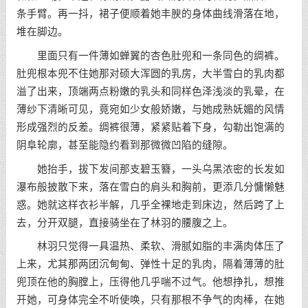
条手臂。再一抖，裙子便顺着她丰腴的身体曲线滑落在地，
堆在脚边。
里面只有一件薄如蝉翼的杏色肚兜和一条同色的绸裤。
肚兜根本兜不住她那对硕大浑圆的乳房，大半雪白的乳肉都
溢了出来，顶端两点粉嫩的乳头和同样色泽浅淡的乳晕，在
薄纱下清晰可见，竟宛如少女般娇嫩，与她成熟妩媚的风情
形成强烈的反差。绸裤很薄，紧紧贴着下身，勾勒出饱满的
阴阜轮廓，甚至能隐约看到那微微凹陷的缝隙。
她抬手，拔下发间那支碧玉簪，一头乌黑浓密的长发如
瀑布般披散下来，落在雪白的肩头和胸前，更添几分慵懒魅
惑。她就这样衣衫半解，几乎全裸地走到床边，然后跨了上
去，分开双腿，直接骑坐在了林羽的腰腹之上。
林羽只觉得一具温热、柔软、滑腻如脂的丰满肉体压了
上来，尤其那两团沉甸甸、弹性十足的乳肉，隔着薄薄的肚
兜顶在他的胸膛上，压得他几乎喘不过气。他想挣扎，想推
开她，可身体完全不听使唤，只有那根不争气的肉棒，在她