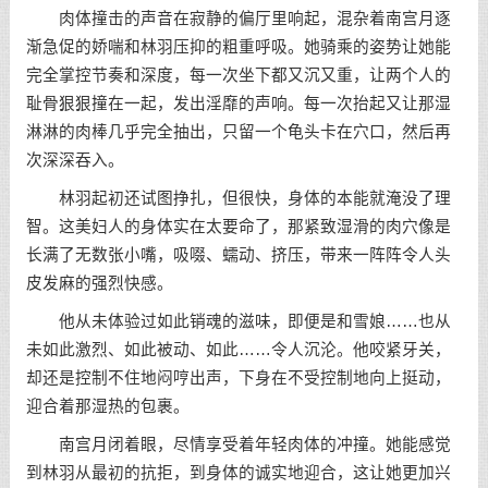
肉体撞击的声音在寂静的偏厅里响起，混杂着南宫月逐
渐急促的娇喘和林羽压抑的粗重呼吸。她骑乘的姿势让她能
完全掌控节奏和深度，每一次坐下都又沉又重，让两个人的
耻骨狠狠撞在一起，发出淫靡的声响。每一次抬起又让那湿
淋淋的肉棒几乎完全抽出，只留一个龟头卡在穴口，然后再
次深深吞入。
林羽起初还试图挣扎，但很快，身体的本能就淹没了理
智。这美妇人的身体实在太要命了，那紧致湿滑的肉穴像是
长满了无数张小嘴，吸啜、蠕动、挤压，带来一阵阵令人头
皮发麻的强烈快感。
他从未体验过如此销魂的滋味，即便是和雪娘……也从
未如此激烈、如此被动、如此……令人沉沦。他咬紧牙关，
却还是控制不住地闷哼出声，下身在不受控制地向上挺动，
迎合着那湿热的包裹。
南宫月闭着眼，尽情享受着年轻肉体的冲撞。她能感觉
到林羽从最初的抗拒，到身体的诚实地迎合，这让她更加兴