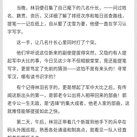
当晚，林羽便召集了自己麾下的几名什长，一一问过姓
名、籍贯、资历，又详细了解了排班次序和每日巡查路线，
提笔一一记在纸上，自从娶了沈雪为妻，他便一直在学习认
字写字。
这一手，让几名什长心里同时打了个突。
他们早听说这位新来的副使提拔得突然，又隐约有人提
起军中大比的事，今日见这少年不但相貌堂堂，竟还能提笔
写字，更是笃定了先前的猜测——这怕不是有来头的！寻常
军汉，哪有读书识字的？
有个记得林羽名字的，更是想起了军中大比之后，有传
闻这新出头的第一，是郭老令公出将入相带回来的部曲！郭
老令公一生无敌，是“选锋”的集大成者，他老人家的部曲，这
就难怪能够提拔如此之快。
第二天，午后，林羽正带着几个新拨到他手下的兵卒在
码头外围巡视，熟悉各处通道和制高点，就看见一队人径直