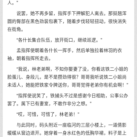
人。”
说罢，她不再多留，指挥手下押解犯人离去。那挺翘浑
圆的臀部在黑色劲装包裹下，随着步伐轻轻扭动，很快消失
在街角。
“各什长集合队伍，放开街口，继续巡逻。”
孟指挥使朝着各什长一挥手，然后单独拉着林羽的衣
袖，朝着指挥所走去。
“我说，林老弟啊，不知你娶妻了没，你看这铁二小姐的
脸蛋儿、身段儿，是不是攒劲得很？哥哥我听说铁二小姐尚
未适人，她能把铁家令牌送你，哥哥觉得老弟你有机会啊！”
“指挥使说笑了，铁捕头不过是感谢今日相助，公事公办
罢了。属下已有妻室，不敢作非分之想。”
“哎，可惜，可惜了，林老弟！”
与此同时，码头附近一座临河的三层小楼上，一道倩影
缓缓从窗边退开。她穿着一身水红色的低胸华裙，料子是上