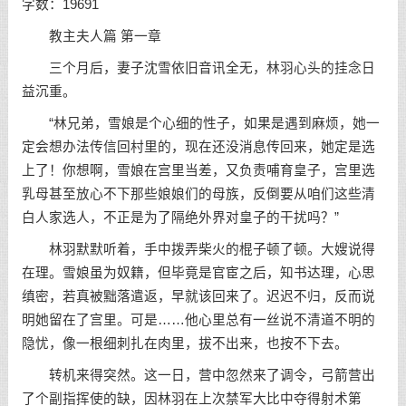
字数：19691
教主夫人篇 第一章
三个月后，妻子沈雪依旧音讯全无，林羽心头的挂念日
益沉重。
“林兄弟，雪娘是个心细的性子，如果是遇到麻烦，她一
定会想办法传信回村里的，现在还没消息传回来，她定是选
上了！你想啊，雪娘在宫里当差，又负责哺育皇子，宫里选
乳母甚至放心不下那些娘娘们的母族，反倒要从咱们这些清
白人家选人，不正是为了隔绝外界对皇子的干扰吗？”
林羽默默听着，手中拨弄柴火的棍子顿了顿。大嫂说得
在理。雪娘虽为奴籍，但毕竟是官宦之后，知书达理，心思
缜密，若真被黜落遣返，早就该回来了。迟迟不归，反而说
明她留在了宫里。可是……他心里总有一丝说不清道不明的
隐忧，像一根细刺扎在肉里，拔不出来，也按不下去。
转机来得突然。这一日，营中忽然来了调令，弓箭营出
了个副指挥使的缺，因林羽在上次禁军大比中夺得射术第