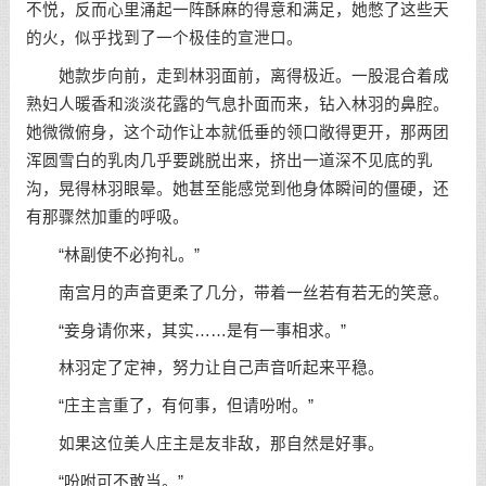
不悦，反而心里涌起一阵酥麻的得意和满足，她憋了这些天
的火，似乎找到了一个极佳的宣泄口。
她款步向前，走到林羽面前，离得极近。一股混合着成
熟妇人暖香和淡淡花露的气息扑面而来，钻入林羽的鼻腔。
她微微俯身，这个动作让本就低垂的领口敞得更开，那两团
浑圆雪白的乳肉几乎要跳脱出来，挤出一道深不见底的乳
沟，晃得林羽眼晕。她甚至能感觉到他身体瞬间的僵硬，还
有那骤然加重的呼吸。
“林副使不必拘礼。”
南宫月的声音更柔了几分，带着一丝若有若无的笑意。
“妾身请你来，其实……是有一事相求。”
林羽定了定神，努力让自己声音听起来平稳。
“庄主言重了，有何事，但请吩咐。”
如果这位美人庄主是友非敌，那自然是好事。
“吩咐可不敢当。”