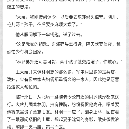
做工的想法。
“大嫂，我刚接到调令，以后要去东郊码头值守。骁儿、
艳儿两个孩子，往后要多麻烦大嫂了。”
他从腰间解下一串钥匙，递了过去。
“这是我家的钥匙。东郊码头离得远，隔天就要值夜，我
恐怕少有机会回家。”
“林兄弟升迁可喜可贺，两个孩子就交给嫂子，你放心。”
王大嫂并未像林羽想的那么多，军屯村里多的是兵痞、
泼妇，少有像林家夫妇俩都重情义的一家人，因此她是愿意
给这家人帮忙的。
临行那日，从北境一路随老令公南迁的同乡袍泽都来送
行。大伙儿围着林羽，拍肩捶胸，纷纷祝贺他高升，嚷着要
他将来富贵了莫忘旧友。林羽一一应了，翻身上马，回首看
了一眼那间矮旧的土屋，想起妻子沈雪的身影，喉头微微滚
动，随即一夹马腹，策马而去。