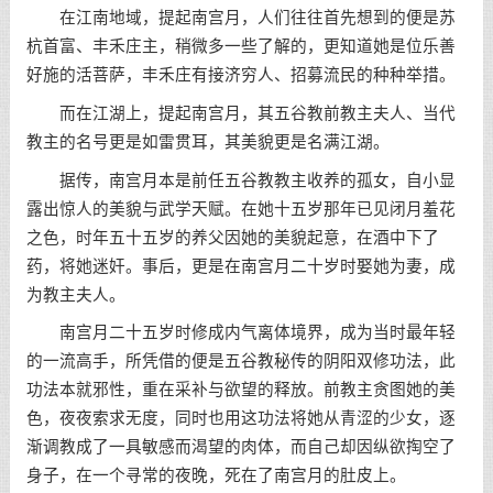
在江南地域，提起南宫月，人们往往首先想到的便是苏
杭首富、丰禾庄主，稍微多一些了解的，更知道她是位乐善
好施的活菩萨，丰禾庄有接济穷人、招募流民的种种举措。
而在江湖上，提起南宫月，其五谷教前教主夫人、当代
教主的名号更是如雷贯耳，其美貌更是名满江湖。
据传，南宫月本是前任五谷教教主收养的孤女，自小显
露出惊人的美貌与武学天赋。在她十五岁那年已见闭月羞花
之色，时年五十五岁的养父因她的美貌起意，在酒中下了
药，将她迷奸。事后，更是在南宫月二十岁时娶她为妻，成
为教主夫人。
南宫月二十五岁时修成内气离体境界，成为当时最年轻
的一流高手，所凭借的便是五谷教秘传的阴阳双修功法，此
功法本就邪性，重在采补与欲望的释放。前教主贪图她的美
色，夜夜索求无度，同时也用这功法将她从青涩的少女，逐
渐调教成了一具敏感而渴望的肉体，而自己却因纵欲掏空了
身子，在一个寻常的夜晚，死在了南宫月的肚皮上。