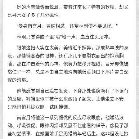
她的声音慵懒而悦耳，带着江南女子特有的软糯，却又
比寻常女子多了几分磁性。
“妾身南宫月，冒昧相邀，还望林副使不要见怪。”
林羽只觉得脑子里“嗡”地一声，血直往头顶冲。
眼前这妇人实在太美，美得近乎妖异，那成熟丰腴的身
段，那慵懒含春的眼神，还有那几乎要裂衣而出的饱满胸
脯，都在冲击着他的心神。他努力想移开视线，目光却像被
黏住了一样，总是不由自主地滑向她低垂领口下那片雪白深
邃的沟壑。
他能感觉到自己脸在发烫，下身那处也隐隐有了不该有
的反应，裤裆里似乎被什么东西顶了起来，让他坐立不安，
只能悄悄并拢双腿，试图掩饰。
南宫月将他这一系列细微的反应尽收眼底，他喉结滚
动、呼吸微促、眼神闪烁却又忍不住偷看的样子，像极了那
些初尝情事、在她面前手足无措的年轻后生。这非但没让她