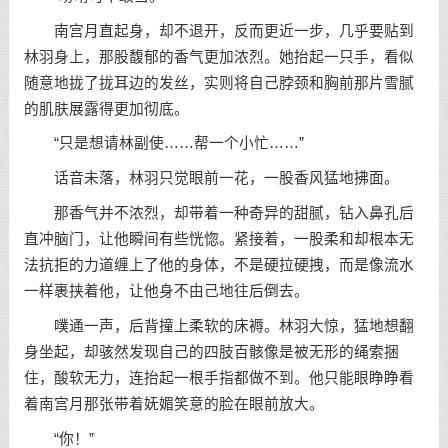
南宫月直起身，却不退开，反而更近一步，几乎要贴到
林羽身上，那股馥郁的香气更加浓烈。她抬起一只手，看似
随意地拢了拢耳边的发丝，实则将自己脖颈和胸前那片雪腻
的肌肤展露得更加彻底。
“只是想请林副使……帮一个小忙……”
话音未落，林羽只觉眼前一花，一股香风猛地拂面。
那香气并不浓烈，却带着一种奇异的甜腻，钻入鼻孔后
直冲脑门，让他瞬间有些恍惚。紧接着，一股柔和却根本无
法抗拒的力道缠上了他的身体，不是硬拉硬拽，而是像流水
一样裹挟着他，让他身不由己地往后倒去。
噗通一声，后背撞上柔软的床褥。林羽大惊，猛地想翻
身坐起，却骇然发现自己的四肢百骸像是被无形的绳索捆
住，酸软无力，连抬起一根手指都做不到。他只能眼睁睁看
着南宫月那张带着妩媚笑意的脸在眼前放大。
“你！”