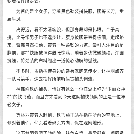
朝着指挥所走去。
为首的是个女子，穿着黑色劲装捕快服，腰挎长刀，步
履生风。
离得远，看不太清容貌，但那身段却是扎眼。个子高
挑，比寻常男子也不遑多让，腰身被腰带束得极细，走起路
来，臀部自然摆动，带着一种柔韧的力道。最引人注目的是
胸前，那捕快服被撑得鼓胀饱满，随着步伐微微颤动，浑圆
挺翘，将劲装的布料绷出一道惊心动魄的弧线。
不多时，孟指挥使身边的亲兵就跑来传令，让林羽点齐
一队弓箭手，速去指挥所前听候铁捕头调遣。
神都姓铁的捕头，恰好有这么一位江湖上称为“玉面女神
捕”的铁飞燕，而且方才看到今天这队捕快领队的正是一位年
轻女子。
等林羽带着人赶到，铁飞燕正站在指挥所前的空地上，
侧对着他们，仰头看着码头方向，似在观察地形。
这下林羽看清了她的脸，肤色白皙，鼻梁挺直，嘴唇紧