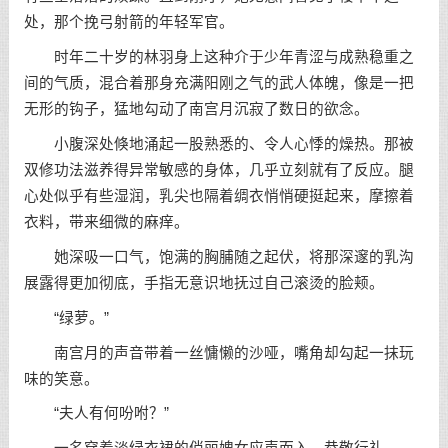
处，那个挽弓射箭的年轻军官。
时年二十岁的林羽身上这种介于少年青涩与成熟稳重之
间的气质，混合着那身充满阳刚之气的武人体魄，像是一把
无形的钩子，猛地勾动了南宫月沉寂了数日的欲念。
小腹深处倏地涌起一股熟悉的、令人心悸的燥热。那被
双修功法滋养得异常敏感的身体，几乎立刻就有了反应。腿
心处似乎有些湿润，乳尖也隔着绸衣悄悄硬挺起来，摩擦着
衣料，带来细微的麻痒。
她深吸一口气，饱满的胸脯随之起伏，将那深邃的乳沟
展露得更加彻底，手指无意识地抚过自己滚烫的脸颊。
“绿萝。”
南宫月的声音带着一丝慵懒的沙哑，嘴角却勾起一抹玩
味的笑意。
“夫人有何吩咐？”