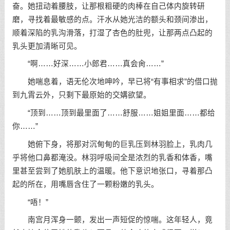
奋。她扭动着腰肢，让那根粗硬的肉棒在自己体内旋转研
磨，寻找着最敏感的点。汗水从她光洁的额头和颈间渗出，
顺着深陷的乳沟滑落，打湿了杏色的肚兜，让那两点凸起的
乳头更加清晰可见。
“啊……好深……小郎君……真会肏……”
她喘息着，语无伦次地呻吟，早已将“有事相求”的借口抛
到九霄云外，只剩下最原始的交媾欲望。
“顶到……顶到最里面了……舒服……姐姐里面……都给
你……”
她俯下身，将那对沉甸甸的巨乳压到林羽脸上，乳肉几
乎将他口鼻都淹没。林羽呼吸间全是浓烈的乳香和体香，嘴
里甚至尝到了她肌肤上的温暖。他下意识地张口，寻着那凸
起的所在，用嘴唇含住了一颗粉嫩的乳头。
“唔！”
南宫月浑身一颤，发出一声短促的惊喘。这年轻人，竟