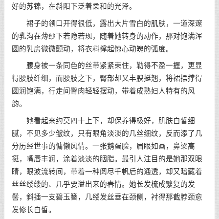
好的苏锦，在斜阳下泛着柔和的光泽。
裙子的领口开得很低，露出大片雪白的肌肤，一道深邃
的乳沟在薄纱下若隐若现，随着她转身的动作，那对饱满浑
圆的乳房微微颤动，将衣料撑起惊心动魄的弧度。
腰身被一条同色的丝带紧紧束住，勒得不盈一握，更显
得腰肢纤细，而腰肢之下，臀部却又丰腴挺翘，将裙摆撑得
圆润饱满，行走间臀肉轻轻摆动，带着成熟妇人特有的风
韵。
她看起来约莫四十上下，却保养得极好，肌肤白皙细
腻，不见多少皱纹，只有眼角淡淡的几丝细纹，反而添了几
分历经世事的慵懒风情。一张鹅蛋脸，眉眼如画，鼻梁高
挺，嘴唇丰润，涂着淡淡的胭脂。最引人注目的是她那双眼
睛，眼波流转间，带着一种阅尽千帆后的通透，却又暗藏着
丝丝缕缕的、几乎要溢出来的春情。她长发梳成繁复的发
髻，斜插一支碧玉簪，几缕发丝垂在颈侧，衬得那截脖颈愈
发修长白皙。