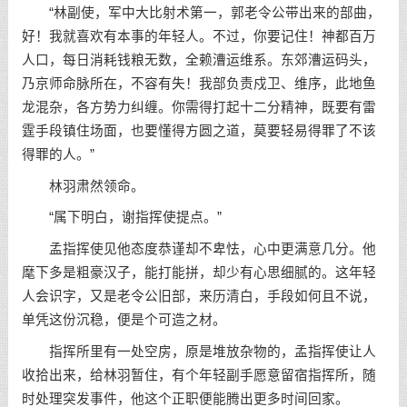
“林副使，军中大比射术第一，郭老令公带出来的部曲，
好！我就喜欢有本事的年轻人。不过，你要记住！神都百万
人口，每日消耗钱粮无数，全赖漕运维系。东郊漕运码头，
乃京师命脉所在，不容有失！我部负责戍卫、维序，此地鱼
龙混杂，各方势力纠缠。你需得打起十二分精神，既要有雷
霆手段镇住场面，也要懂得方圆之道，莫要轻易得罪了不该
得罪的人。”
林羽肃然领命。
“属下明白，谢指挥使提点。”
孟指挥使见他态度恭谨却不卑怯，心中更满意几分。他
麾下多是粗豪汉子，能打能拼，却少有心思细腻的。这年轻
人会识字，又是老令公旧部，来历清白，手段如何且不说，
单凭这份沉稳，便是个可造之材。
指挥所里有一处空房，原是堆放杂物的，孟指挥使让人
收拾出来，给林羽暂住，有个年轻副手愿意留宿指挥所，随
时处理突发事件，他这个正职便能腾出更多时间回家。