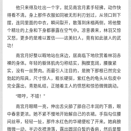
他只来得及吐出一个字，就见南宫月素手轻拂，动作快
得看不清。身上那件衣服如同被无形利刃划过，从领口到下
摆，连同里面的中衣，瞬间裂开，散落到床榻两侧，将他整
个精壮的上身和下身都暴露在空气中。凉意袭来，林羽又惊
又怒，更多的是难以置信——这美妇人，竟有如此骇人的武
功！
南宫月好整以暇地站在床边，居高临下地欣赏着林羽赤
裸的身体。年轻的躯体肌肉匀称结实，胸膛宽阔，腰腹紧
实，没有一丝赘肉。而最引人注目的，是胯下那根已然完全
勃起的阳具，尺寸惊人，粗长硬挺，紫红色的龟头从包皮中
完全露出，青筋虬结，正随着主人的愤怒和惊恐微微跳动。
“嗯哼，不错！”
南宫月眼睛一亮，伸出舌尖舔了舔自己丰润的下唇，眼
中春意更浓。她不紧不慢地开始解自己的衣裙。手指勾住腰
间丝带，轻轻一扯，那件水红色的华裙便松了开来。她肩膀
微微一动，半边衣襟滑落，露出圆润白皙的香肩，然后是整