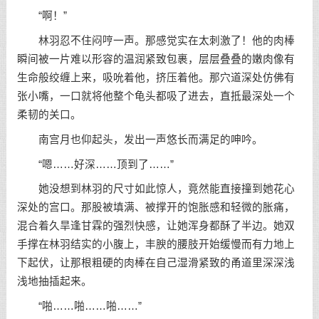
“啊！”
林羽忍不住闷哼一声。那感觉实在太刺激了！他的肉棒
瞬间被一片难以形容的温润紧致包裹，层层叠叠的嫩肉像有
生命般绞缠上来，吸吮着他，挤压着他。那穴道深处仿佛有
张小嘴，一口就将他整个龟头都吸了进去，直抵最深处一个
柔韧的关口。
南宫月也仰起头，发出一声悠长而满足的呻吟。
“嗯……好深……顶到了……”
她没想到林羽的尺寸如此惊人，竟然能直接撞到她花心
深处的宫口。那股被填满、被撑开的饱胀感和轻微的胀痛，
混合着久旱逢甘霖的强烈快感，让她浑身都酥了半边。她双
手撑在林羽结实的小腹上，丰腴的腰肢开始缓慢而有力地上
下起伏，让那根粗硬的肉棒在自己湿滑紧致的甬道里深深浅
浅地抽插起来。
“啪……啪……啪……”