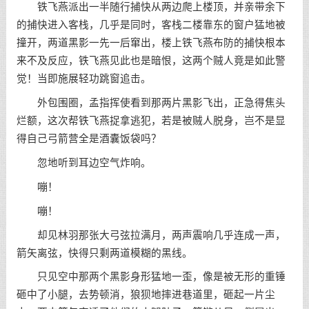
铁飞燕派出一半随行捕快从两边爬上楼顶，并亲带余下
的捕快进入客栈，几乎是同时，客栈二楼靠东的窗户猛地被
撞开，两道黑影一先一后窜出，楼上铁飞燕布防的捕快根本
来不及反应，铁飞燕见此也是暗恨，这两个贼人竟是如此警
觉！当即施展轻功跳窗追击。
外包围圈，孟指挥使看到那两片黑影飞出，正急得焦头
烂额，这次帮铁飞燕捉拿逃犯，若是被贼人脱身，岂不是显
得自己弓箭营全是酒囊饭袋吗？
忽地听到耳边空气炸响。
嘣！
嘣！
却见林羽那张大弓弦拉满月，两声震响几乎连成一声，
箭矢离弦，快得只剩两道模糊的黑线。
只见空中那两个黑影身形猛地一歪，像是被无形的重锤
砸中了小腿，去势顿消，狼狈地摔进巷道里，砸起一片尘