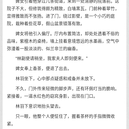
婢女引着他穿过几条街道，来到一处清静的院落前。这
院子不大，但修筑得颇为精致，白墙黑瓦，门前种着翠竹，
显得雅致而不张扬。进了门，绕过影壁，是一个小巧的庭
院，栽种着些花草，假山盆景错落有致。
婢女将他引入偏厅。厅内布置简洁，却处处透着不俗的
品味，紫檀木的桌椅，墙上挂着意境悠远的水墨画，空气中
弥漫着一股淡淡的、似兰非兰的幽香。
“林副使请稍坐，我家夫人即刻便来。”
婢女奉上香茶，便退了出去。
林羽坐下，心中那点疑惑和戒备并未放下。
不久，门外传来轻微的脚步声，还有环佩叮当的脆响。
紧接着，一道水红色的窈窕身影，出现在门口。
林羽下意识地抬头望去。
只一眼，他整个人便怔住了，握着茶杯的手指微微收
紧。