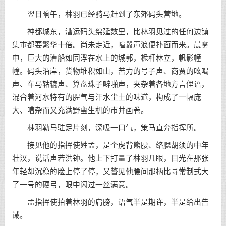
翌日晌午，林羽已经骑马赶到了东郊码头营地。
神都城东，漕运码头绵延数里，比林羽见过的任何边镇
集市都要繁华十倍。尚未走近，喧嚣声浪便扑面而来。晨雾
中，巨大的漕船如同浮在水上的城郭，桅杆林立，帆影幢
幢。码头沿岸，货物堆积如山，苦力的号子声、商贾的吆喝
声、车马轱辘声、算盘珠子噼啪声，夹杂着各地方言俚语，
混合着河水特有的腥气与汗水尘土的味道，构成了一幅庞
大、嘈杂而又充满野蛮生机的市井画卷。
林羽勒马驻足片刻，深吸一口气，策马直奔指挥所。
接见他的指挥使姓孟，是个虎背熊腰、络腮胡须的中年
壮汉，说话声若洪钟。他上下打量了林羽几眼，目光在那张
年轻却沉稳的脸上停了停，又瞥见他腰间那柄比寻常制式大
了一号的硬弓，眼中闪过一丝满意。
孟指挥使拍着林羽的肩膀，语气半是期许，半是给出告
诫。