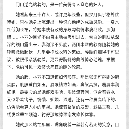
门口逆光站着的，是一位美得令人窒息的妇人。
她看起来三十许人，或许更年长些，但岁月似乎格外优
待她，只在她身上沉淀出一种惊心动魄的成熟风韵。一身水
红低胸长裙，将她丰腴有致的身段勾勒得淋漓尽致。那胸
脯……林羽的目光不由自主地被吸引过去，雪白的肌肤从深
深的领口露出来，乳沟深不见底，两团丰盈的软肉随着她的
呼吸微微起伏，几乎要挣脱衣料的束缚。腰肢纤细得不可思
议，被腰带紧紧勒着，更显得胸臀的曲线惊心动魄。裙摆
下，隐约可见一双修长笔直的腿的轮廓。
她的脸，林羽不知道该如何形容。那是张无可挑剔的鹅
蛋脸，肌肤莹白如玉，眉眼精致如画，鼻梁高挺，嘴唇丰润
红艳。最要命的是她那双眼睛，眼波流转间，似含着春水，
又似带着钩子，慵懒、妩媚、通透，还有一种居高临下的、
仿佛能看穿人心的审视。她梳着繁复的发髻，斜插玉簪，几
缕发丝垂在颈边，衬得那截脖颈愈发修长优雅。
她就那么站在那里，嘴角噙着一丝若有若无的笑意，目