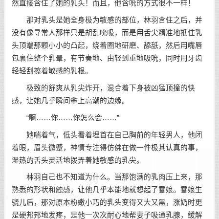
然直接含住了她的乳头！而且，他含吮的方式很不一样！
那对乳头是她全身极为敏感的部位，林羽含住之后，并
没有像寻常人那样只是胡乱吮吸，而是用舌尖精准地抵住乳
头顶端那颗小小的凸起，绕着圈地研磨、舔舐，然后用嘴唇
包裹住整个乳晕，有节奏地、由轻到重地吸吮，同时用牙齿
轻轻刮擦着敏感的乳根。
极致的舒爽从乳尖炸开，混合着下身被凶猛顶撞的快
感，让她几乎瞬间攀上高潮的边缘。
“啊……你……你怎么会……”
她喘着气，低头看着埋首在自己胸前的年轻男人，他闭
着眼，眉头微蹙，神情专注得仿佛在做一件极其认真的事，
湿热的舌头灵活地拨弄着她敏感的乳尖。
林羽自己也不知道为什么。当那饱满的乳肉压上来，那
熟悉的形状和触感，让他几乎本能地就想起了雪娘。雪娘生
骁儿后，那对原本粉嫩小巧的乳头变得又大又黑，涨奶时更
是硬邦邦地发疼，是他一次次耐心地帮妻子吸通乳腺，缓解