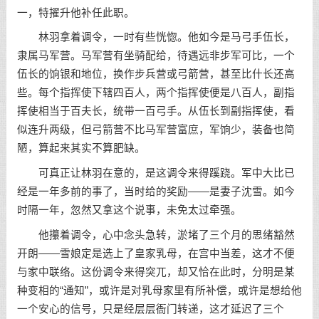
一，特擢升他补任此职。
林羽拿着调令，一时有些恍惚。他如今是马弓手伍长，
隶属马军营。马军营有坐骑配给，待遇远非步军可比，一个
伍长的饷银和地位，换作步兵营或弓箭营，甚至比什长还高
些。每个指挥使下辖四百人，两个指挥使便是八百人，副指
挥使相当于百夫长，统带一百弓手。从伍长到副指挥使，看
似连升两级，但弓箭营不比马军营富庶，军饷少，装备也简
陋，算起来其实不算肥缺。
可真正让林羽在意的，是这调令来得蹊跷。军中大比已
经是一年多前的事了，当时给的奖励——是妻子沈雪。如今
时隔一年，忽然又拿这个说事，未免太过牵强。
他攥着调令，心中念头急转，淤堵了三个月的思绪豁然
开朗——雪娘定是选上了皇家乳母，在宫中当差，这才不便
与家中联络。这份调令来得突兀，却又恰在此时，分明是某
种变相的“通知”，或许是对乳母家里有所补偿，或许是想给他
一个安心的信号，只是经层层衙门转递，这才延迟了三个