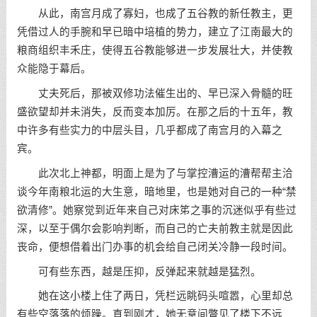
从此，南宫月成了寡妇，也成了五谷教的新任教主，更
凭借过人的手腕和早已暗中培植的势力，建立了江南最大的
粮商组织丰禾庄，使得五谷教能够进一步发展壮大，并使教
众能隐于幕后。
丈夫死后，那被双修功法催生出的、早已深入骨髓的旺
盛欲望却并未消失，反而变本加厉。在那之后的十五年，教
中许多有些实力的中层头目，几乎都成了南宫月的入幕之
宾。
此次北上神都，明面上是为了与掌控漕运的漕帮帮主洽
谈今年南粮北运的大生意，暗地里，也是她对自己的一种“禁
欲清修”。她察觉到近年来自己对床笫之事的沉迷似乎有些过
深，以至于偶尔会影响判断，而自己的亡夫前教主就是因此
丧命，便想借着出门办事的机会给自己闭关冷静一段时间。
可有些东西，越是压抑，反弹起来就越是猛烈。
她在这小楼上住了两日，凭栏远眺码头喧嚣，心里却总
有些空落落的烦躁。直到刚才，她无意间瞥见了楼下不远