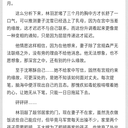
月。
这么分析下来，林羽淤堵了三个月的胸中方才长舒了一
口气，可以推测妻子沈雪已经选上了乳母，因为在宫中当差
的缘故，这才迟迟不与自己联系，而这份升调看起来更像是
一种变相的通知，只是因为层层传递这才延迟。
他情愿这样相信，因为在他想来，妻子除了宫规森严无
法联络之外，没有旁的理由不给他消息。他无法想象，也不
愿想象，那深宫之中，还有别的什么缘故。
至于沈寒酥自己……她不给家中写信，固然有宫规约束
的缘故，可更深处的，是她不知该如何面对丈夫。每次提
笔，脑海中便浮现出自己的丑态。那愧疚如毒蛇般啃噬着她
的心，让她无从下笔，只能一日日拖延下去。
砰砰砰……
林羽敲了敲邻居家的门，现在妻子不在家，虽然洗衣做
饭这些自己能应付，但毕竟马军营每天出操不少，家里两个
孩子需要照顾，王大嫂为了照顾两家的孩子，也放弃了外出