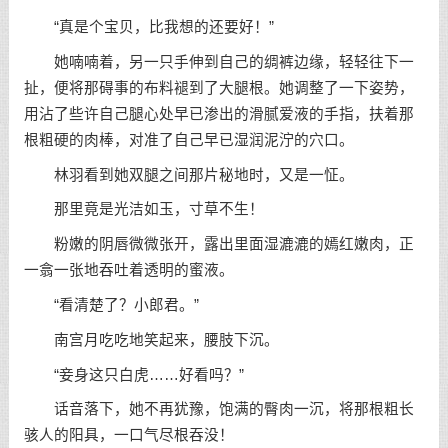
“真是个宝贝，比我想的还要好！”
她喃喃着，另一只手伸到自己的绸裤边缘，轻轻往下一
扯，便将那碍事的布料褪到了大腿根。她调整了一下姿势，
用沾了些许自己腿心处早已渗出的滑腻爱液的手指，扶着那
根粗硬的肉棒，对准了自己早已湿润泥泞的穴口。
林羽看到她双腿之间那片秘地时，又是一怔。
那里竟是光洁如玉，寸草不生！
粉嫩的阴唇微微张开，露出里面湿漉漉的嫣红嫩肉，正
一翕一张地吞吐着透明的蜜液。
“看清楚了？小郎君。”
南宫月吃吃地笑起来，腰肢下沉。
“妾身这只白虎……好看吗？”
话音落下，她不再犹豫，饱满的臀肉一沉，将那根粗长
骇人的阳具，一口气尽根吞没！