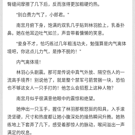
臀缝间摩擦了几下后，反而涨得更加粗硬灼热。
“别白费力气了，小郎君。”
南宫月俯下身，饱满的双乳几乎贴到林羽脸上，乳香扑
鼻。她在他耳边吐气如兰，声音带着慵懒的笑意。
“妾身不才，恰巧练过几年粗浅功夫，勉强算是内气离体
境吧，你这点儿力气，是挣不脱的！”
内气离体境！
林羽心头剧震。那可是传说中真气外放、隔空伤人的一
流高手境界！别说他了，就是整个禁军弓箭营捆一块，恐怕
也不够这女人一只手打的！他怎么会招惹上这种人物？
南宫月似乎很满意他眼中的震惊和绝望。
她伸出一只玉手，握住了林羽那根怒挺的阳具，入手滚
烫坚硬，尺寸和热度都让她小腹深处的燥热瞬间升腾。她熟
练地上下套弄了几下，感受着那惊人的脉动，喉间溢出一声
满足的叹息。