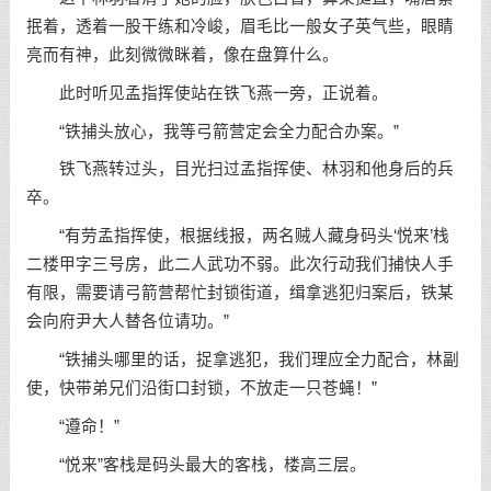
抿着，透着一股干练和冷峻，眉毛比一般女子英气些，眼睛
亮而有神，此刻微微眯着，像在盘算什么。
此时听见孟指挥使站在铁飞燕一旁，正说着。
“铁捕头放心，我等弓箭营定会全力配合办案。”
铁飞燕转过头，目光扫过孟指挥使、林羽和他身后的兵
卒。
“有劳孟指挥使，根据线报，两名贼人藏身码头‘悦来’栈
二楼甲字三号房，此二人武功不弱。此次行动我们捕快人手
有限，需要请弓箭营帮忙封锁街道，缉拿逃犯归案后，铁某
会向府尹大人替各位请功。”
“铁捕头哪里的话，捉拿逃犯，我们理应全力配合，林副
使，快带弟兄们沿街口封锁，不放走一只苍蝇！”
“遵命！”
“悦来”客栈是码头最大的客栈，楼高三层。