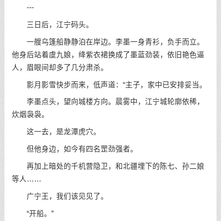
---
三日后，江宁码头。
一艘乌篷船静静泊在岸边。李墨一身青衫，负手而立。
他身后站着虞九娘，绛紫衣裙换成了墨蓝劲装，依旧艳色逼
人，眉眼间却多了几分肃杀。
影月影雪快步而来，低声道：“主子，家中已安排妥当。
李墨点头，望向城楼方向。晨雾中，江宁城轮廓依稀，
炊烟袅袅。
这一去，是龙潭虎穴。
但他身边，如今有四名罡劲强者。
再加上暗处的千机营隐卫，和北疆埋下的陈七、孙二娘
等人……
广宁王，我们该见见了。
“开船。”