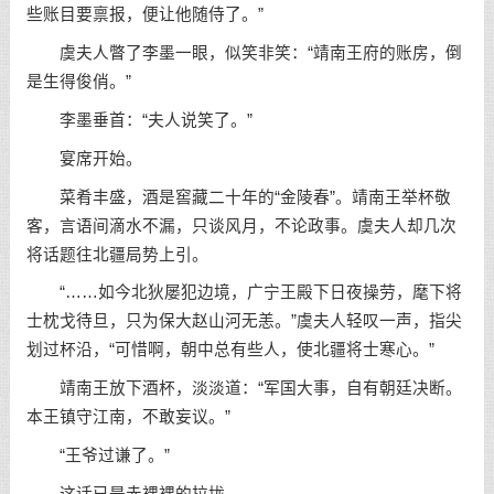
些账目要禀报，便让他随侍了。”
虞夫人瞥了李墨一眼，似笑非笑：“靖南王府的账房，倒
是生得俊俏。”
李墨垂首：“夫人说笑了。”
宴席开始。
菜肴丰盛，酒是窖藏二十年的“金陵春”。靖南王举杯敬
客，言语间滴水不漏，只谈风月，不论政事。虞夫人却几次
将话题往北疆局势上引。
“……如今北狄屡犯边境，广宁王殿下日夜操劳，麾下将
士枕戈待旦，只为保大赵山河无恙。”虞夫人轻叹一声，指尖
划过杯沿，“可惜啊，朝中总有些人，使北疆将士寒心。”
靖南王放下酒杯，淡淡道：“军国大事，自有朝廷决断。
本王镇守江南，不敢妄议。”
“王爷过谦了。”
这话已是赤裸裸的拉拢。