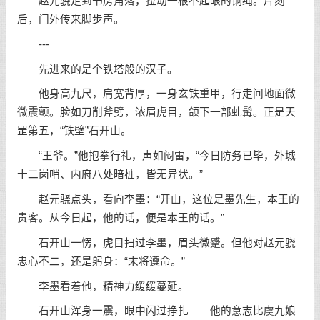
赵元骁走到书房角落，拉动一根不起眼的铜绳。片刻
后，门外传来脚步声。
---
先进来的是个铁塔般的汉子。
他身高九尺，肩宽背厚，一身玄铁重甲，行走间地面微
微震颤。脸如刀削斧劈，浓眉虎目，颌下一部虬髯。正是天
罡第五，“铁壁”石开山。
“王爷。”他抱拳行礼，声如闷雷，“今日防务已毕，外城
十二岗哨、内府八处暗桩，皆无异状。”
赵元骁点头，看向李墨：“开山，这位是墨先生，本王的
贵客。从今日起，他的话，便是本王的话。”
石开山一愣，虎目扫过李墨，眉头微蹙。但他对赵元骁
忠心不二，还是躬身：“末将遵命。”
李墨看着他，精神力缓缓蔓延。
石开山浑身一震，眼中闪过挣扎——他的意志比虞九娘