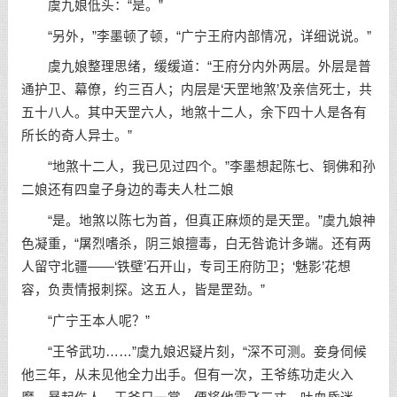
虞九娘低头：“是。”
“另外，”李墨顿了顿，“广宁王府内部情况，详细说说。”
虞九娘整理思绪，缓缓道：“王府分内外两层。外层是普
通护卫、幕僚，约三百人；内层是‘天罡地煞’及亲信死士，共
五十八人。其中天罡六人，地煞十二人，余下四十人是各有
所长的奇人异士。”
“地煞十二人，我已见过四个。”李墨想起陈七、铜佛和孙
二娘还有四皇子身边的毒夫人杜二娘
“是。地煞以陈七为首，但真正麻烦的是天罡。”虞九娘神
色凝重，“屠烈嗜杀，阴三娘擅毒，白无咎诡计多端。还有两
人留守北疆——‘铁壁’石开山，专司王府防卫；‘魅影’花想
容，负责情报刺探。这五人，皆是罡劲。”
“广宁王本人呢？”
“王爷武功……”虞九娘迟疑片刻，“深不可测。妾身伺候
他三年，从未见他全力出手。但有一次，王爷练功走火入