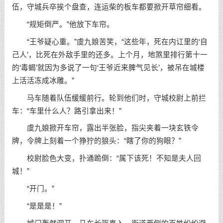
伍，守城兵卒挨个盘查，连运柴的板车都要掀开草帘细看。
“规矩倒严。”他放下车帘。
“王爷疑心重。”虞九娘苦笑，“这些年，死在内讧里的‘自
己人’，比死在外敌手里的还多。上个月，地煞里排行第十一
的‘毒蝎’就因为多说了一句‘王爷近来脾气见长’，被吊在城楼
上活活冻成冰雕。”
马车随着队伍缓缓前行。轮到他们时，守城校尉上前拦
车：“车里什么人？路引拿出来！”
虞九娘掀开车帘，露出半张脸，指尖夹着一块玄铁令
牌，令牌上刻着一个狰狞的狼头：“瞎了你的狗眼？”
校尉脸色大变，扑通跪倒：“属下该死！不知是夫人回
城！”
“开门。”
“是是是！”