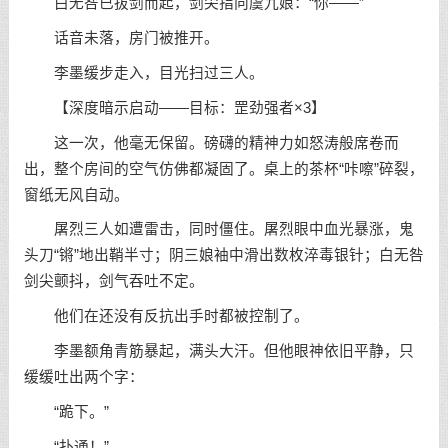
白无咎已拔剑而起，剑尖指向虞九娘：“你——”
话音未落，房门被推开。
李墨缓步走入，目光扫过三人。
【深度暗示启动——目标：罡劲强者×3】
这一次，他毫无保留。磅礴的精神力如怒涛般席卷而
出，整个房间的空气仿佛都凝固了。桌上的茶杯“咔嚓”碎裂，
窗纸无风自动。
屠烈三人如遭雷击，同时僵住。屠烈眼中血光暴涨，鬼
头刀“锵”地出鞘半寸；阴三娘袖中滑出数枚淬毒银针；白无咎
剑尖颤抖，剑气吞吐不定。
他们在还没有反抗出手时都被控制了。
李墨额角青筋暴起，满头大汗。但他眼神依旧平静，只
缓缓吐出两个字：
“跪下。”
“扑通！”