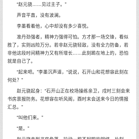
“赵元骁……见过主子。”
声音平直，没有波澜。
李墨看着他，心中却没有多少喜悦。
准丹劲强者，精神力强得可怕。方才那一场交锋，看似
胜了，实则凶险万分。若非赵元骁轻敌，没有全力防备，若
非他这段时间精神力又有所增长……此刻跪在地上的，恐怕
就是自己了。
“起来吧。”李墨沉声道，“说说，石开山和花想容此刻在
何处？”
赵元骁起身：“石开山正在校场操练亲卫，戌时三刻会来
书房禀报防务。花想容在听风阁，酉时末会送来今日的情报
汇总。”
“叫他们来。”
“是。”