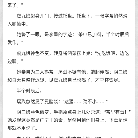
来了。”
虞九娘起身开门，接过托盘。托盘下，一张字条悄然滑
入她袖中。
她瞥了一眼，是李墨的字迹：“茶中已加料，半个时辰后
发作。”
虞九娘神色不变，转身将酒菜摆上桌：“先吃饭吧，边吃
边聊。”
她亲自为三人斟茶。屠烈不疑有他，端起便喝；阴三娘
和白无咎略作迟疑，见虞九娘自己也喝了，才举杯饮尽。
半个时辰后。
屠烈忽然晃了晃脑袋：“这酒……劲不小……”
阴三娘脸色微变，手指急点身上几处穴道：“茶里有毒！”
她发现这竟然是广宁王的毒，尽然用到他们身上，下毒是谁
那就不用说了。