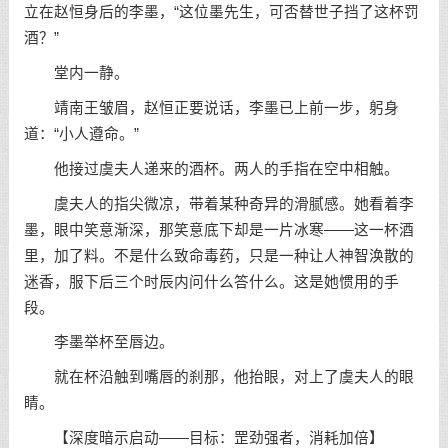
立在赵恒身后的李墨，“这位墨先生，可否替世子挡了这杯罚
酒？”
堂内一静。
靖南王皱眉，赵恒正要说话，李墨已上前一步，躬身
道：“小人遵命。”
他接过虞夫人递来的酒杯。两人的手指在空中相触。
虞夫人的指尖微凉，带着某种奇异的滑腻感。她看着李
墨，眼中笑意渐深，那笑意底下却是一片冰寒——这一杯酒
里，加了料。不是什么致命毒药，只是一种让人神智涣散的
迷香，服下后三个时辰内问什么答什么。这是她惯用的手
段。
李墨举杯至唇边。
就在杯沿触到嘴唇的刹那，他抬眼，对上了虞夫人的眼
睛。
【深度暗示启动——目标：罡劲强者，消耗加倍】