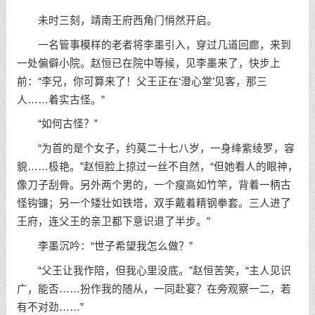
未时三刻，靖南王府西角门悄然开启。
一名管事模样的老者将李墨引入，穿过几道回廊，来到
一处偏僻小院。赵恒已在院中等候，见李墨来了，快步上
前：“李兄，你可算来了！父王正在‘澄心堂’见客，那三
人……着实古怪。”
“如何古怪？”
“为首的是个女子，约莫二十七八岁，一身绛紫绫罗，容
貌……极艳。”赵恒脸上掠过一丝不自然，“但她看人的眼神，
像刀子刮骨。另外两个男的，一个瘦高如竹竿，背着一柄古
怪钩镰；另一个矮壮如铁塔，双手戴着精钢拳套。三人进了
王府，连父王的亲卫都下意识退了半步。”
李墨沉吟：“世子希望我怎么做？”
“父王让我作陪，但我心里没底。”赵恒苦笑，“主人见识
广，能否……扮作我的随从，一同赴宴？在旁观察一二，若
有不对劲……”