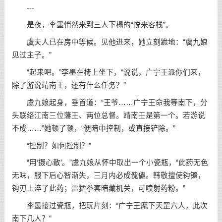
---
是夜，李墨悄然来到三人下榻的“悦来客栈”。
虞夫人已在房中等候。见他进来，她立刻跪地：“虞九娘
见过主子。”
“起来吧。”李墨在椅上坐下，“说说，广宁王派你们来，
除了游说靖南王，还有什么任务？”
虞九娘起身，垂首道：“王爷……广宁王命我等南下，分
头联络江南三位藩王、两位总督。靖南王是第一个。若游说
不成……”她顿了顿，“便暗中控制，或直接铲除。”
“控制？如何控制？”
“用‘摄心散’。”虞九娘从怀中取出一个小瓷瓶，“此药无色
无味，服下后心智渐失，三月内必成傀儡。韩敬擅使钩镰，
钩刃上淬了此药；雷猛拳套暗藏机关，可喷射药粉。”
李墨接过瓷瓶，把玩片刻：“广宁王麾下天罡六人，此次
南下几人？”