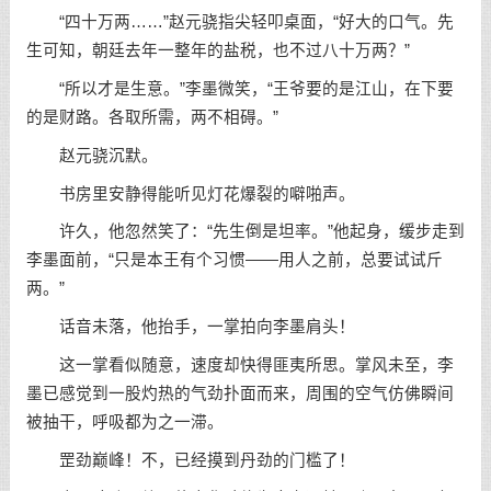
“四十万两……”赵元骁指尖轻叩桌面，“好大的口气。先
生可知，朝廷去年一整年的盐税，也不过八十万两？”
“所以才是生意。”李墨微笑，“王爷要的是江山，在下要
的是财路。各取所需，两不相碍。”
赵元骁沉默。
书房里安静得能听见灯花爆裂的噼啪声。
许久，他忽然笑了：“先生倒是坦率。”他起身，缓步走到
李墨面前，“只是本王有个习惯——用人之前，总要试试斤
两。”
话音未落，他抬手，一掌拍向李墨肩头！
这一掌看似随意，速度却快得匪夷所思。掌风未至，李
墨已感觉到一股灼热的气劲扑面而来，周围的空气仿佛瞬间
被抽干，呼吸都为之一滞。
罡劲巅峰！不，已经摸到丹劲的门槛了！