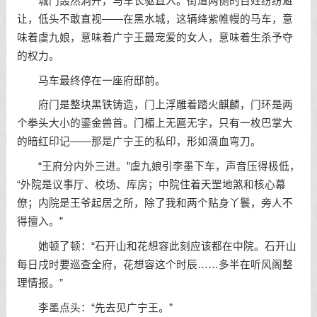
城门轰然洞开，马车长驱直入。街道两侧的百姓纷纷避
让，低头不敢直视——在黑水城，这辆绛紫帷幔的马车，意
味着虞九娘，意味着广宁王最宠爱的女人，意味着生杀予夺
的权力。
马车最终停在一座府邸前。
府门是整块黑铁铸造，门上浮雕着踏火麒麟，门环是两
个拳头大小的鎏金兽首。门楣上无匾无字，只有一枚巴掌大
的暗红印记——那是广宁王的私印，形如滴血弯刀。
“王府分内外三进。”虞九娘引李墨下车，声音压得极低，
“外院是议事厅、校场、库房；中院住着天罡地煞和核心幕
僚；内院是王爷起居之所，除了我和两个贴身丫鬟，旁人不
得擅入。”
她顿了顿：“石开山和花想容此刻应该都在中院。石开山
每日戌时要巡查全府，花想容这个时辰……多半在听风阁整
理情报。”
李墨点头：“先去见广宁王。”