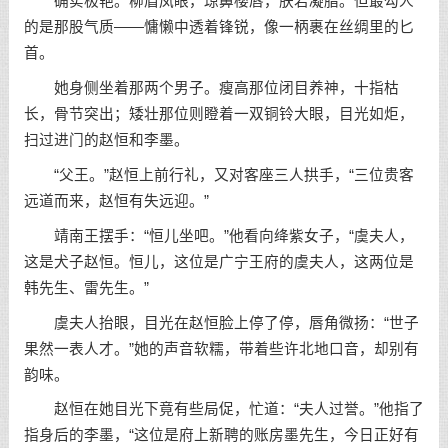
确实极艳。柳眉凤眼，琼鼻樱唇，肤若凝脂。但最勾人
的是那股气质——慵懒中透着锋锐，像一柄裹在丝绸里的匕
首。
她身侧坐着那两个男子。瘦高那位闭目养神，十指枯
长，骨节突出；矮壮那位则瞪着一双铜铃大眼，目光如炬，
扫过进门的赵恒和李墨。
“父王。”赵恒上前行礼，又对客座三人拱手，“三位贵客
远道而来，赵恒有失远迎。”
靖南王摆手：“恒儿坐吧。”他看向绛紫女子，“虞夫人，
这是犬子赵恒。恒儿，这位是广宁王府的虞夫人，这两位是
韩先生、雷先生。”
虞夫人抬眼，目光在赵恒脸上停了停，唇角微扬：“世子
果然一表人才。”她的声音软糯，带着些许北地口音，却别有
韵味。
赵恒在她目光下竟有些局促，忙道：“夫人过誉。”他指了
指身后的李墨，“这位是府上新聘的账房墨先生，今日正好有