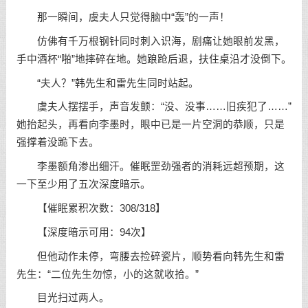
那一瞬间，虞夫人只觉得脑中“轰”的一声！
仿佛有千万根钢针同时刺入识海，剧痛让她眼前发黑，
手中酒杯“啪”地摔碎在地。她踉跄后退，扶住桌沿才没倒下。
“夫人？”韩先生和雷先生同时站起。
虞夫人摆摆手，声音发颤：“没、没事……旧疾犯了……”
她抬起头，再看向李墨时，眼中已是一片空洞的恭顺，只是
强撑着没跪下去。
李墨额角渗出细汗。催眠罡劲强者的消耗远超预期，这
一下至少用了五次深度暗示。
【催眠累积次数：308/318】
【深度暗示可用：94次】
但他动作未停，弯腰去捡碎瓷片，顺势看向韩先生和雷
先生：“二位先生勿惊，小的这就收拾。”
目光扫过两人。