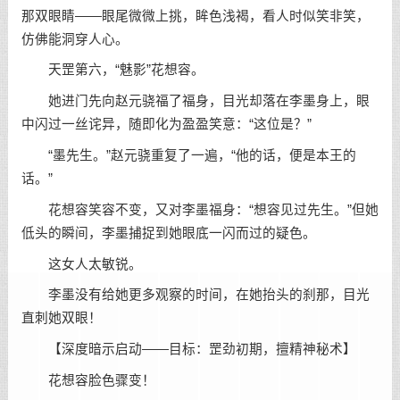
那双眼睛——眼尾微微上挑，眸色浅褐，看人时似笑非笑，
仿佛能洞穿人心。
天罡第六，“魅影”花想容。
她进门先向赵元骁福了福身，目光却落在李墨身上，眼
中闪过一丝诧异，随即化为盈盈笑意：“这位是？”
“墨先生。”赵元骁重复了一遍，“他的话，便是本王的
话。”
花想容笑容不变，又对李墨福身：“想容见过先生。”但她
低头的瞬间，李墨捕捉到她眼底一闪而过的疑色。
这女人太敏锐。
李墨没有给她更多观察的时间，在她抬头的刹那，目光
直刺她双眼！
【深度暗示启动——目标：罡劲初期，擅精神秘术】
花想容脸色骤变！