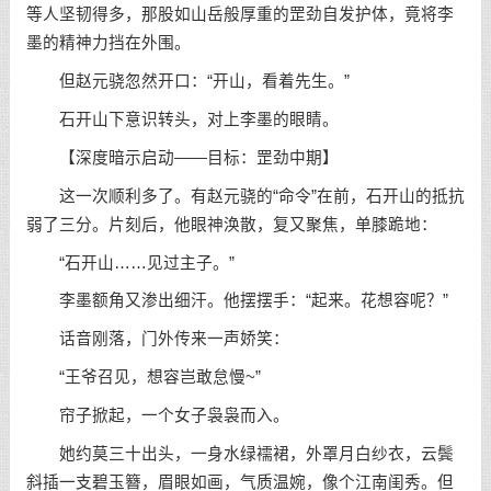
等人坚韧得多，那股如山岳般厚重的罡劲自发护体，竟将李
墨的精神力挡在外围。
但赵元骁忽然开口：“开山，看着先生。”
石开山下意识转头，对上李墨的眼睛。
【深度暗示启动——目标：罡劲中期】
这一次顺利多了。有赵元骁的“命令”在前，石开山的抵抗
弱了三分。片刻后，他眼神涣散，复又聚焦，单膝跪地：
“石开山……见过主子。”
李墨额角又渗出细汗。他摆摆手：“起来。花想容呢？”
话音刚落，门外传来一声娇笑：
“王爷召见，想容岂敢怠慢~”
帘子掀起，一个女子袅袅而入。
她约莫三十出头，一身水绿襦裙，外罩月白纱衣，云鬓
斜插一支碧玉簪，眉眼如画，气质温婉，像个江南闺秀。但