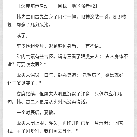
【深度暗示启动——目标：地煞强者×2】
韩先生和雷先生身子同时一僵，眼神涣散一瞬，随即恢
复，却多了几分呆滞。
成了。
李墨捡起瓷片，退到赵恒身后，垂首不语。
堂内气氛有些古怪。靖南王看了眼虞夫人：“夫人身体不
适？可要唤太医？”
虞夫人深吸一口气，勉强笑道：“老毛病了，歇歇就好。
让王爷见笑了。”
宴席继续，但虞夫人明显沉默了许多，只偶尔应和几
句。韩、雷二人更是从头到尾没再说话。
一个时辰后，宴散。
虞夫人闭上眼，许久，再睁开时已是一片清明：“回客
栈。主子刚吩咐，我们回去等他。”