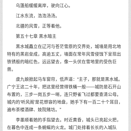
乌篷船缓缓离岸，驶向江心。
江水东流，浩浩汤汤。
北疆的风雪，正等着他。
第五十七章 黑水暗主
黑水城矗立在辽河与苍茫雪原的交界处，城墙是用北地
特有的黑岩垒成，高逾五丈，墙面在常年风雪侵蚀下呈现出
铁锈般的暗红色，远远望去，像一头伏在雪地里的受伤巨
兽。
虞九娘掀起马车窗帘，低声道：“主子，那就是黑水城。
广宁王这二十年，把这里经营得铁桶一般——城防是石开山
布置的，三步一岗五步一哨，连只野雀飞过都要查清公母。
城内的‘听风阁’是花想容的地盘，她手下有一百二十个耳目，
遍布茶楼酒肆、妓院赌坊。”
李墨顺着她的手指望去。时近黄昏，城头已亮起火把，
在暮色中连成一条蜿蜒的火龙。城门处排着长长的入城队