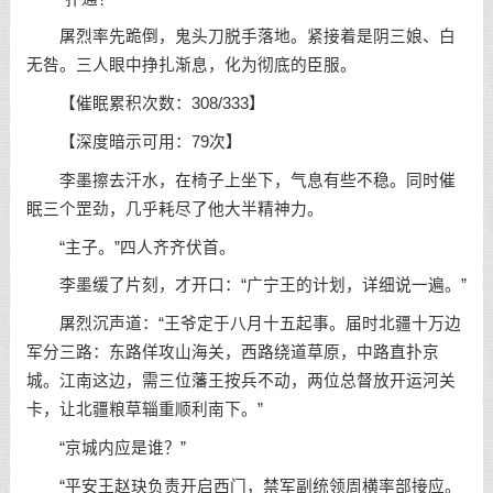
屠烈率先跪倒，鬼头刀脱手落地。紧接着是阴三娘、白
无咎。三人眼中挣扎渐息，化为彻底的臣服。
【催眠累积次数：308/333】
【深度暗示可用：79次】
李墨擦去汗水，在椅子上坐下，气息有些不稳。同时催
眠三个罡劲，几乎耗尽了他大半精神力。
“主子。”四人齐齐伏首。
李墨缓了片刻，才开口：“广宁王的计划，详细说一遍。”
屠烈沉声道：“王爷定于八月十五起事。届时北疆十万边
军分三路：东路佯攻山海关，西路绕道草原，中路直扑京
城。江南这边，需三位藩王按兵不动，两位总督放开运河关
卡，让北疆粮草辎重顺利南下。”
“京城内应是谁？”
“平安王赵玦负责开启西门，禁军副统领周横率部接应。