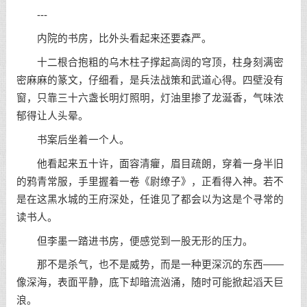
---
内院的书房，比外头看起来还要森严。
十二根合抱粗的乌木柱子撑起高阔的穹顶，柱身刻满密
密麻麻的篆文，仔细看，是兵法战策和武道心得。四壁没有
窗，只靠三十六盏长明灯照明，灯油里掺了龙涎香，气味浓
郁得让人头晕。
书案后坐着一个人。
他看起来五十许，面容清癯，眉目疏朗，穿着一身半旧
的鸦青常服，手里握着一卷《尉缭子》，正看得入神。若不
是在这黑水城的王府深处，任谁见了都会以为这是个寻常的
读书人。
但李墨一踏进书房，便感觉到一股无形的压力。
那不是杀气，也不是威势，而是一种更深沉的东西——
像深海，表面平静，底下却暗流汹涌，随时可能掀起滔天巨
浪。