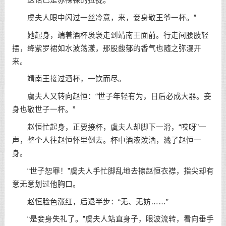
虞夫人眼中闪过一丝冷意，来，妾身敬王爷一杯。”
她起身，端着酒杯袅袅走到靖南王面前。行走间腰肢轻
摆，绛紫罗裙如水波荡漾，那股馥郁的香气也随之弥漫开
来。
靖南王接过酒杯，一饮而尽。
虞夫人又转向赵恒：“世子年轻有为，日后必成大器。妾
身也敬世子一杯。”
赵恒忙起身，正要接杯，虞夫人却脚下一滑，“哎呀”一
声，整个人往赵恒怀里倒去。杯中酒液泼洒，溅了赵恒一
身。
“世子恕罪！”虞夫人手忙脚乱地去擦赵恒衣襟，指尖却有
意无意划过他胸口。
赵恒脸色涨红，后退半步：“无、无妨……”
“是妾身失礼了。”虞夫人站直身子，眼波流转，看向垂手