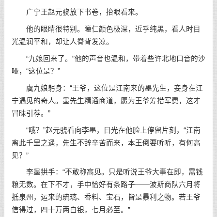
广宁王赵元骁放下书卷，抬眼看来。
他的眼睛很特别。瞳仁颜色极深，近乎纯黑，看人时目
光温润平和，却让人脊背发凉。
“九娘回来了。”他的声音也温和，带着些许北地口音的沙
哑，“这位是？”
虞九娘躬身：“王爷，这位是江南来的墨先生，妾身在江
宁遇见的奇人。墨先生精通商道，愿为王爷筹措军费，这才
冒昧引荐。”
“哦？”赵元骁看向李墨，目光在他脸上停留片刻，“江南
离此千里之遥，先生不辞辛苦而来，本王倒要听听，有何高
见？”
李墨拱手：“不敢称高见。只是听说王爷大事在即，需钱
粮无数。在下不才，手中恰好有条路子——波斯商队六月将
抵泉州，运来的琉璃、香料、宝石，皆是暴利之物。若王爷
信得过，四十万两白银，七月必至。”