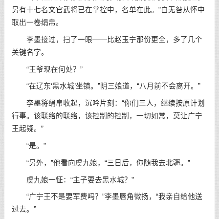
另有十七名文官武将已在掌控中，名单在此。”白无咎从怀中
取出一卷绢帛。
李墨接过，扫了一眼——比赵玉宁那份更全，多了几个
关键名字。
“王爷现在何处？”
“在辽东‘黑水城’坐镇。”阴三娘道，“八月前不会离开。”
李墨将绢帛收起，沉吟片刻：“你们三人，继续按原计划
行事。该联络的联络，该控制的控制，一切如常，莫让广宁
王起疑。”
“是。”
“另外，”他看向虞九娘，“三日后，你随我去北疆。”
虞九娘一怔：“主子要去黑水城？”
“广宁王不是要军费吗？”李墨唇角微扬，“我亲自给他送
过去。”