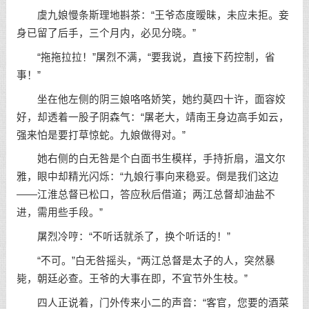
虞九娘慢条斯理地斟茶：“王爷态度暧昧，未应未拒。妾
身已留了后手，三个月内，必见分晓。”
“拖拖拉拉！”屠烈不满，“要我说，直接下药控制，省
事！”
坐在他左侧的阴三娘咯咯娇笑，她约莫四十许，面容姣
好，却透着一股子阴森气：“屠老大，靖南王身边高手如云，
强来怕是要打草惊蛇。九娘做得对。”
她右侧的白无咎是个白面书生模样，手持折扇，温文尔
雅，眼中却精光闪烁：“九娘行事向来稳妥。倒是我们这边
——江淮总督已松口，答应秋后借道；两江总督却油盐不
进，需用些手段。”
屠烈冷哼：“不听话就杀了，换个听话的！”
“不可。”白无咎摇头，“两江总督是太子的人，突然暴
毙，朝廷必查。王爷的大事在即，不宜节外生枝。”
四人正说着，门外传来小二的声音：“客官，您要的酒菜