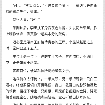
“可以。”李墨点头，“不过要换个身份——就说我是你新
招的账房先生，姓墨。”
赵恒大喜：“好！”
半刻钟后，李墨换了身青灰色布袍，头发简单束起，脸
上稍作修饰，倒真像个老实本分的账房。
澄心堂是靖南王府接待贵客的正厅。李墨随赵恒进去
时，堂内已坐了五人。
主位上是一位五十许的中年男子，方面浓眉，不怒自
威，正是靖南王赵擎。
客座首位，便是赵恒所说的绛紫女子。
她斜倚在太师椅上，一手支颐，另一手把玩着一只白玉
酒杯。绛紫罗裙领口开得略低，露出一截雪白的脖颈和精致
的锁骨，裙摆下伸出一只纤足，脚踝系着细细的金链，链尾
缀着颗红宝石，随着她脚尖轻晃，宝石折射出妖异的光。