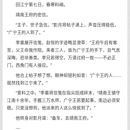
回江宁第七日，春寒料峭。
靖南王府的密信。
“主子，世子急信。”影月将帖子递上，声音压得极低，
“广宁王的人到了。”
李墨展开信笺，赵恒的字迹略显潦草：“王府午后有客
至，父王命我作陪。来者三人，皆为广宁王的手下，且气息
深晦，恐非善类。李兄若得空，万请过府一叙——不必正
门，西角门有人接应。”
他合上帖子想了想。眼神却锐利如昔：“广宁王的人……
居然找到江宁来了。”
“意料之中。”李墨将信笺在指尖捻成碎末，“靖南王镇守
江南十余年，手握三万水师，广宁王若要起事，南边必须安
稳。只是没想到，他派来的人这么快就到了。”
他转身对影月道：“备车，去靖南王府。”
---