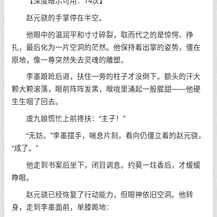
【深度暗示可用：74次】
赵元骁的手掌停在半空。
他眼中的温润平和寸寸碎裂，取而代之的是惊愕、挣
扎，最后化为一片空洞的茫然。他保持着出掌的姿势，僵在
原地，像一尊突然失去灵魂的雕塑。
李墨踉跄后退，扶住一旁的柱子才没倒下。额头的汗大
颗大颗滚落，眼前阵阵发黑，喉咙里涌起一股腥甜——他硬
生生咽了回去。
虞九娘慌忙上前搀扶：“主子！”
“无妨。”李墨摆手，喘息片刻，看向仍僵立着的赵元骁，
“成了。”
他走到书案后坐下，闭目调息。约莫一炷香后，才缓缓
睁眼。
赵元骁已经恢复了行动能力，但眼神依旧空洞。他转
身，走到李墨面前，单膝跪地：