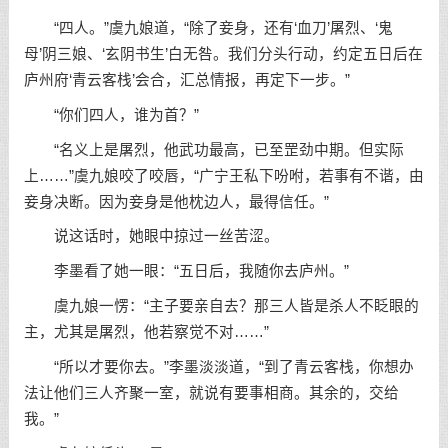
“四人。”虞九娘道，“除了妾身，还有‘血刀’屠烈、‘鬼
母’阴三娘、‘玄阴书生’白无咎。我们分头行动，约定五日后在
庐州府‘青云客栈’会合，汇总情报，再定下一步。”
“你们四人，谁为首？”
“名义上是屠烈，他武功最高，已至罡劲中期。但实际
上……”虞九娘咬了咬唇，“广宁王私下吩咐，若事有不谐，由
妾身决断。因为妾身是他枕边人，最得信任。”
说这话时，她眼中掠过一丝苦涩。
李墨看了她一眼：“五日后，我随你去庐州。”
虞九娘一愣：“主子要亲自去？那三人皆是杀人不眨眼的
主，尤其是屠烈，他若察觉不对……”
“所以才要你去。”李墨淡淡道，“到了青云客栈，你想办
法让他们三人齐聚一室，就说有要事相商。其余的，交给
我。”