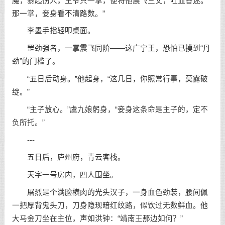
魔，暴起伤人，王爷只一掌，便将他震飞三丈，吐血昏迷。
那一掌，妾身看不清路数。”
李墨手指轻叩桌面。
罡劲强者，一掌震飞同阶——这广宁王，恐怕已摸到“丹
劲”的门槛了。
“五日后动身。”他起身，“这几日，你照常行事，莫露破
绽。”
“主子放心。”虞九娘躬身，“妾身这条命是主子的，定不
负所托。”
---
五日后，庐州府，青云客栈。
天字一号房内，四人围坐。
屠烈是个满脸横肉的光头汉子，一身血色劲装，腰间佩
一把厚背鬼头刀，刀身隐现暗红纹路，似饮过无数鲜血。他
大马金刀坐在主位，声如洪钟：“靖南王那边如何？”