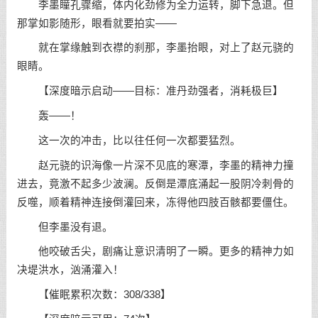
李墨瞳孔骤缩，体内化劲修为全力运转，脚下急退。但
那掌如影随形，眼看就要拍实——
就在掌缘触到衣襟的刹那，李墨抬眼，对上了赵元骁的
眼睛。
【深度暗示启动——目标：准丹劲强者，消耗极巨】
轰——！
这一次的冲击，比以往任何一次都要猛烈。
赵元骁的识海像一片深不见底的寒潭，李墨的精神力撞
进去，竟激不起多少波澜。反倒是潭底涌起一股阴冷刺骨的
反噬，顺着精神连接倒灌回来，冻得他四肢百骸都要僵住。
但李墨没有退。
他咬破舌尖，剧痛让意识清明了一瞬。更多的精神力如
决堤洪水，汹涌灌入！
【催眠累积次数：308/338】