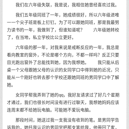
我们在六年级失联，我是说，我相信她曾经喜欢过我。
我们五年级同班了一年，她成绩很好，所以六年级进唯
一一个尖子班是板上钉钉。为了可以跟她同班，那是我最努
力读书的一年，我做到了，但谁知道呢？ 六年级她转校
了，在当地，私立学校比公立更好。
六年级的那一年，对我来说是戒断反应的一年，我总是
看向教室的窗外，不论是哪个方向，不都一样吗？反正只要
目光跑出窗外了总能找到她，因为我想她。 我只能从后
桌一个父母跟她父母的认识的女同学口中得到她的近况，只
能从一个刚好也转去那个学校还跟她同班的男同学口中了解
她。
女同学帮我弄到了她的qq，我好友请求过了好几个星期
才通过，我们也很长时间没有进行过聊天，我想她妈妈应该
连周末都不给她玩电脑。可能她不爱玩电脑。
那段时间，她送过我一支我没有收到的笔。是男同学告
诉我的，她托我认识的男同学把那支笔给我，他带回了家，