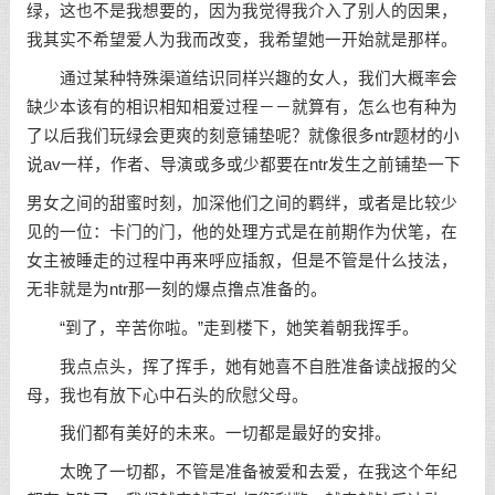
绿，这也不是我想要的，因为我觉得我介入了别人的因果，
我其实不希望爱人为我而改变，我希望她一开始就是那样。
通过某种特殊渠道结识同样兴趣的女人，我们大概率会
缺少本该有的相识相知相爱过程－－就算有，怎么也有种为
了以后我们玩绿会更爽的刻意铺垫呢？就像很多ntr题材的小
说av一样，作者、导演或多或少都要在ntr发生之前铺垫一下
男女之间的甜蜜时刻，加深他们之间的羁绊，或者是比较少
见的一位：卡门的门，他的处理方式是在前期作为伏笔，在
女主被睡走的过程中再来呼应插叙，但是不管是什么技法，
无非就是为ntr那一刻的爆点撸点准备的。
“到了，辛苦你啦。”走到楼下，她笑着朝我挥手。
我点点头，挥了挥手，她有她喜不自胜准备读战报的父
母，我也有放下心中石头的欣慰父母。
我们都有美好的未来。一切都是最好的安排。
太晚了一切都，不管是准备被爱和去爱，在我这个年纪