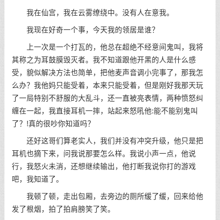
我在仙宫，我在云雾缭绕中。没有人在意我。
我现在好奇一个事，今天我的领居是谁？
上一次是一个打瓦的，他总在超绝不经意间鬼叫，我将
其称之为耳鼓膜毁灭者。我不知道跟他开黑的人是什么感
受，貌似解决方法也简单，把他麦声音调小完事了，那我怎
么办？我他妈只能受着，本来只能受着，但是刚好我那天玩
了一局特别不舒服的大乱斗，还一直被亮表情，两种愤怒纠
缠在一起，我直接耳机一摔，站起来怒吼他:能不能别鬼叫
了？!真的很吵你知道吗？
还好这哥们算老实人，我们并没有冲突升级，他只是把
耳机也摘下来，问我说那要怎么样。我说小声一点，他说
行，我怒火未消，还想继续输出，他打断我说你打的游戏
吧，我知道了。
我顿了顿，走出包厢，去旁边的厕所缓了缓，回来给他
发了根烟，拍了拍肩膀笑了笑。