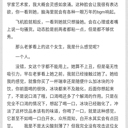
学家艺术家，我大概会灵感如泉涌。这种脸会让我很有表达
欲，你一看到她，脑海里就会有各种一眼万年的bgm响起。
飞机脸就相反，一看到她就只想操她。会在心理或者嘴
上说一句骚货。动态脸是前两者都粘一点，但是都不够优
秀。
那么老爹看上的这个女生，我是什么感觉呢?
一个人。
没错，女这个字都不能用上。她算不上丑，但是毫无性
吸引力，早在老爹看上她之前，我就已经接触过她了。她给
我的感觉，就像你买了一杯瑞幸还是随便什么加冰块的冷
饮，你前面喝的很快，冰块都来不及融化，后面你想起来
了，不是说口渴了哦，口渴喝还多了个解渴的作用。只是在
完全不口渴的情况下，想起了喝一口，冰块已经融化了，冲
淡了这杯饮品本该有的味道，你喝了一口，就是这种感觉，
它甚至不如喝一口白开水，众所周知，白开水其实会有点回
甘。 我是不是太尖酸刻薄了？但我完全没有攻击这位女