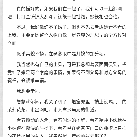
真的挺好的，如果我们在一起了，我们可以一起泡网
吧，打打金铲铲大乱斗，还能一起抽烟，她长相也合格。
不过，我好像结不了婚了。倒也不先去考虑她看不看的
上我，主要是她整个人物画像，是老爹的理想型的全方位对
立面。
似乎其貌不扬，在老爹眼中是儿媳的加分项。
我当然也有自己的主见，可是我总想着要面面俱到，毕
竟结了婚是两个家庭的事情，如果得不到父母和对方父母的
祝福，会很难幸福。
我想要幸福。
想想就郁闷，我关了机子，烟塞兜里，揣上没喝几口的
茉莉花茶，走出网吧，走入车水马龙的街道。
看着攒动的人潮，看着闪烁的招牌，看着精神小伙精神
小妹蹲在潮湿的屋檐下，看着坐在奶茶店门口的藤椅上自拍
的花枝招展的女人，我突然想，曾经的我去哪了？