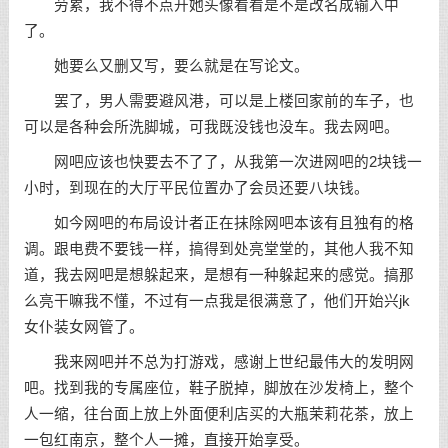
劳累，我不得不点开她头像看看是不是改名成输入中
了。
她要么又删又写，要么就是在写论文。
罢了，男人需要避风港，可以是上楼回家前的车子，也
可以是各种会所洗脚城，可我既没钱也没车。我去网吧。
网吧应该也快要去不了了，从我第一次进网吧的2块钱一
小时，到现在的大厅平民位置办了会员还要八块钱。
如今网吧的布局设计者正在抹除网吧本该有且独有的格
调。跟电费不要钱一样，搞得到处亮堂堂的，其他人我不知
道，我去网吧是想躲起来，是想有一种躲起来的感觉。搞那
么亮干嘛我不懂，不过有一点我是很满意了，他们开始兴jk
女仆装女网管了。
我来网吧并不总为打游戏，感谢上世纪最伟大的发明网
吧。找到我的专属座位，鞋子脱掉，脚放在沙发椅上，整个
人一缩，往台面上放上外面便利店买的大瓶茉莉花茶，放上
一包红南京，整个人一摊，直接开始享受。