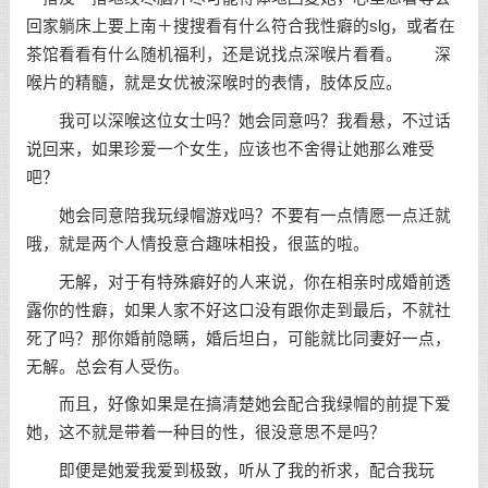
回家躺床上要上南＋搜搜看有什么符合我性癖的slg，或者在
茶馆看看有什么随机福利，还是说找点深喉片看看。 深
喉片的精髓，就是女优被深喉时的表情，肢体反应。
我可以深喉这位女士吗？她会同意吗？我看悬，不过话
说回来，如果珍爱一个女生，应该也不舍得让她那么难受
吧？
她会同意陪我玩绿帽游戏吗？不要有一点情愿一点迁就
哦，就是两个人情投意合趣味相投，很蓝的啦。
无解，对于有特殊癖好的人来说，你在相亲时成婚前透
露你的性癖，如果人家不好这口没有跟你走到最后，不就社
死了吗？那你婚前隐瞒，婚后坦白，可能就比同妻好一点，
无解。总会有人受伤。
而且，好像如果是在搞清楚她会配合我绿帽的前提下爱
她，这不就是带着一种目的性，很没意思不是吗？
即便是她爱我爱到极致，听从了我的祈求，配合我玩