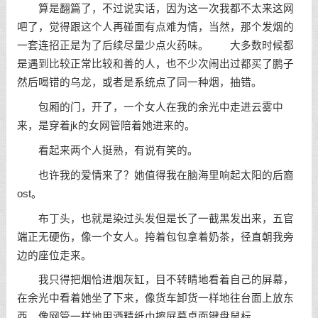
算是翻篇了，不过说实话，因为这一次我都不太来这网
吧了，觉得跟这个人再碰面有点难为情，当然，那个发烟的
一套连招正是为了后续尽量少点火药味。 大多数时候都
是遇到比较正常比较和善的人，也不少次闹出过都买了鹏子
然后喝错的乌龙，或者是系统点了同一种烟，抽错。
包厢的门，开了，一个女人在我的余光中走进云雾中
来，是穿着jk的女网管陪着她进来的。
看起来两个人挺熟，有说有笑的。
也许我的爱情来了？她值得我在脑海里响起太阳的后裔
ost。
布丁头，也就是染过头发但是长了一截黑发出来，五官
端正无硬伤，像一个女人。挎着包包拿着奶茶，径直朝我旁
边的座位走来。
我只得把烟恰进烟灰缸，目不转睛地看着自己的屏幕，
在余光中看着她坐了下来，像货车卸货一样地往台面上放东
西，像网管一样地用酒精纸巾擦屏幕桌面键盘鼠标。