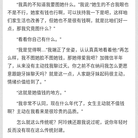
“我真的不知道我要图她什么。”我说:“她生的不合我眼也
不是不行，她家有钱也行啊，可以扶持我一下是吧，这样咱
们家生活也改善了，但她也不是很有钱啊，就是比咱们好一
点，那我究竟图什么？”
“看看你自己有什么。”
“我是觉得啊…”我端正了坐姿，认认真真地看着他:“再怎
么样，我不图她脸不图她钱，那她得爱我吧？加微信半年
了，从来没有主动找我聊过天。你之前不在纳闷我怎么更愿
意跟龅牙妹聊天吗？就是这一点，人家龅牙妹起码很主动，
情绪价值给到了。”
“这就是她值钱的地方。”
“我非常不认同，现在什么年代了，女生主动就不值钱
啊？主动在我看来是很珍贵的品质。”
怎么就这么传统呢？阿玲姨还跟我说过呢，说你年轻时
反而没有现在这么传统封建。