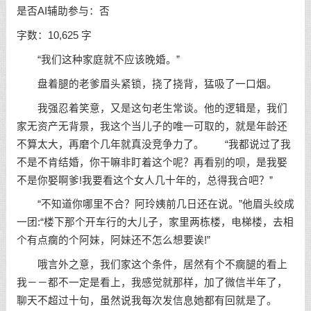
是否AI辅助参与：否
字数：10,625 字
“我们这种家庭就不应该晚婚。”
盘着腿的老爹眉头紧锁，挠了挠背，猛吸了一口烟。
我强忍着笑意，又是这句老生常谈。他的逻辑是，我们
家无资产无背景，我这个当儿子的唯一可取的，就是年龄还
不算太大，再磨个几年就真没竞争力了。 “我都说过了我
不是不肯结婚，你干嘛非盯着这个呢？再看别的呗，是我娶
不是你娶啊爹!我要看这个女人几十年的，总得我合吧？”
“不知道你哪里不合？阿玲姨前几日还在说。”他眉头绞成
一团:“楼下那个开车行的大儿子，家里两栋楼，电梯楼，去相
个有点瘸的个阿妹，阿妹还不怎么想要诶!”
哦言外之意，我们家这个条件，居然有个不瘸腿的看上
我－－都不一定是看上，我感觉就那样，加了微信半年了，
聊天不超过十句，虽然说我每次发信息她都有回就是了。