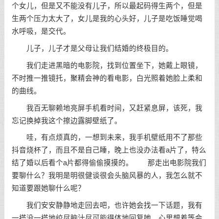
个女儿，但是又不能没有儿子，所以最起码得生两个，但是
生两个压力太大了，女儿是我的心头好，儿子是吃饭睡觉喝
水呼吸，是交代。
儿子，儿子才是父母让我们结婚的终极目的。
我们走进黑暗的电影院，找到位置坐下，她戴上眼镜，
不时推一推镜托，聚精会神的看电影，白光照着她脸上柔和
的曲线。
我百无聊赖地亮屏手机看时间，又赶紧息屏，该死，我
忘记换掉我这个擦边露脚壁纸了。
哇，有点烦真的，一想到未来，我手机壁纸用不了那些
抖音烧杯了，而且不是自己睡，晚上也没办法看a片了，特么
结了婚以后看个a片都得偷偷摸摸的。 那走出电影院我们
要聊什么？我明是明很健谈很会头脑风暴的人，我怎么就不
知道要跟她聊什么呢？
我们安安静静地走回去吧，也许她会找一下话题，我有
一搭没一搭地绞尽脑汁尽可能得体地回复她，心里想着等会