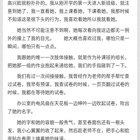
高兴脸就粉扑扑的。我从刚开学的第一天进入新班级，就注
意到她了，我一直看她，我上课看她，下课看她，我那时候
不知道这是很下头的行为，我喜欢看她所以我就看她。
她当然不可能注意不到啊，她每次看向我这边都无一例
外的撞上了我的目光。 她大概也喜欢过我，哪怕只是一
瞬间，哪怕只有一点点。
我跟她的唯一一次肢体接触，就是作为补课班的组长，
把她那一组的作业抱起来递给她，我们的手指碰到了一下。
我们有过一次间接接触，我曾经作为老师的帮手帮忙查
过试卷，我早有预谋，我查试卷的时候，一页页翻过试卷的
时候，我都在等待她的试卷。
办公室的电风扇在天花板一边呻吟一边吹起试卷，吹出
了她的名字。
她的字和她的容貌一般秀气，甚至卷面伤还有一根头
发，我小心翼翼的收了起来，然后趁老师不在，把手心和脸
庞贴在卷面上嗅着她的味道。