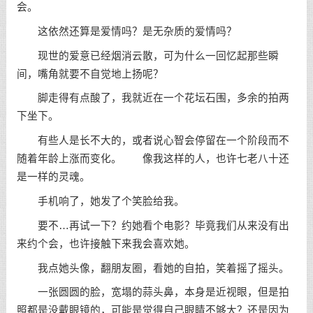
会。
这依然还算是爱情吗？是无杂质的爱情吗？
现世的爱意已经烟消云散，可为什么一回忆起那些瞬
间，嘴角就要不自觉地上扬呢？
脚走得有点酸了，我就近在一个花坛石围，多余的拍两
下坐下。
有些人是长不大的，或者说心智会停留在一个阶段而不
随着年龄上涨而变化。 像我这样的人，也许七老八十还
是一样的灵魂。
手机响了，她发了个笑脸给我。
要不…再试一下？约她看个电影？毕竟我们从来没有出
来约个会，也许接触下来我会喜欢她。
我点她头像，翻朋友圈，看她的自拍，笑着摇了摇头。
一张圆圆的脸，宽塌的蒜头鼻，本身是近视眼，但是拍
照都是没戴眼镜的，可能是觉得自己眼睛不够大？还是因为