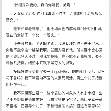
“长相是次要的，真的你听我，弟啊…”
太双标了老爹,这回我真绷不住笑了:“那你娶个老婆那么
漂亮。”
老爹也是老绷家了，他不动声色的解释道:“时代不相同。
现在的女孩子一个比一个现实。”
还是钱的事。老爹啊老爹，我没有埋怨你不是王健林，
你也不能拿这个绑架我啊，就因为没有钱，所以娶个合心意
的老婆比登天还难。那我要投降，你不能不让我投降，娶不
到拉几把倒，结婚本来就不是穷人的游戏。
投降好过接受现实娶一个npc回家，我的钱自己花，家里
花不香吗？我干嘛要为不爱的人累死累活，再生个儿子把我
们捆在一起。
我不觉得那些娶个、嫁个妥协的对象的人有多幸福，生
了小孩貌似是感情更好，我看实则是没招了，两口子本来就
不富裕，还要养个儿子，不和谐点怎么搞？但这有意思吗？