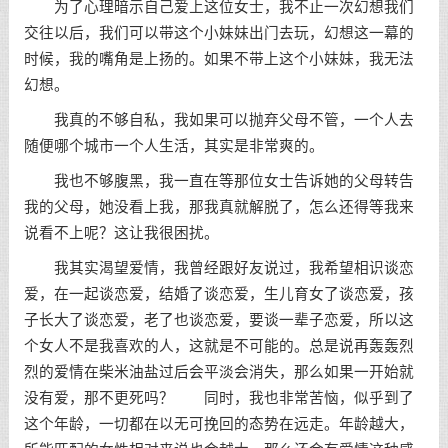
为了心理暗示自己爱上这位女士，我不止一次幻想我们
交往以后，我们可以带这个小妹妹出门去玩，幻想这一幕的
时候，我的嘴角是上扬的。如果不带上这个小妹妹，我无法
幻想。
我真的不够自私，我如果可以抛弃父母不管，一个人去
随便哪个城市一个人生活，其实是非常爽的。
我也不够腹黑，我一直在等那位女士告诉她的父母转告
我的父母，她没看上我，那我真就解脱了，怎么还得等我来
说看不上呢？这让我很困扰。
我其实渴望爱情，我曾经跟好友说过，我希望相识谈恋
爱，在一起谈恋爱，结婚了谈恋爱，生儿育女了谈恋爱，孩
子长大了谈恋爱，老了也谈恋爱，要谈一辈子恋爱，所以这
个女人不是我喜欢的人，这就是不可能的。总是说再轰轰烈
烈的爱情在柴米油盐过后会平淡会消失，那么如果一开始就
没有爱，那不更死吗？ 同时，我也非常苦恼，似乎到了
这个年龄，一切都在以无可挽回的态势在远走。年龄越大，