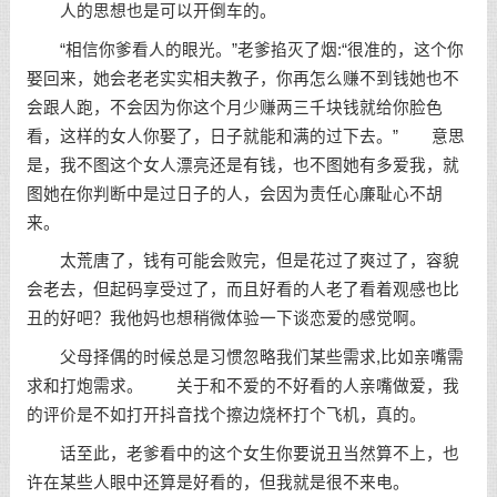
人的思想也是可以开倒车的。
“相信你爹看人的眼光。”老爹掐灭了烟:“很准的，这个你
娶回来，她会老老实实相夫教子，你再怎么赚不到钱她也不
会跟人跑，不会因为你这个月少赚两三千块钱就给你脸色
看，这样的女人你娶了，日子就能和满的过下去。” 意思
是，我不图这个女人漂亮还是有钱，也不图她有多爱我，就
图她在你判断中是过日子的人，会因为责任心廉耻心不胡
来。
太荒唐了，钱有可能会败完，但是花过了爽过了，容貌
会老去，但起码享受过了，而且好看的人老了看着观感也比
丑的好吧？我他妈也想稍微体验一下谈恋爱的感觉啊。
父母择偶的时候总是习惯忽略我们某些需求,比如亲嘴需
求和打炮需求。 关于和不爱的不好看的人亲嘴做爱，我
的评价是不如打开抖音找个擦边烧杯打个飞机，真的。
话至此，老爹看中的这个女生你要说丑当然算不上，也
许在某些人眼中还算是好看的，但我就是很不来电。