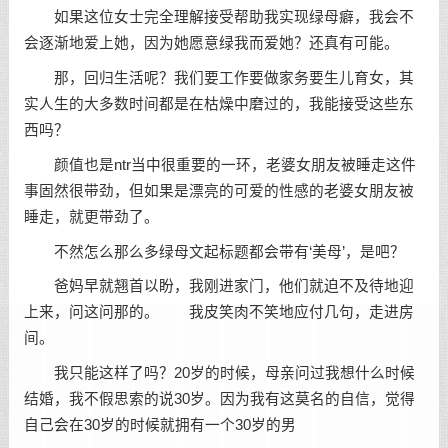
如果这位女士完全理解接受帮助我实现绿母癖，我会不
会逐渐地爱上她，因为她愿意绿我而爱她？还真有可能。
那，回归生活呢？我们要工作要做家务要生儿育女，其
实人生的大多数时间都是在枯燥中磨过的，我能接受这些东
西吗？
颜值也是ntr当中很重要的一环，老婆女朋友被睡走这件
事固然很带劲，但如果是漂亮的可爱的性感的老婆女朋友被
睡走，就更带劲了。
不然怎么那么多绿母文起标题都会带有‘美母’，是吧？
爸妈早就翘首以盼，我刚进家门，他们就迫不及待地迎
上来，问这问那的。 我皮笑肉不笑地应付几句，走进房
间。
我只能这样了吗？20岁的时候，母亲问过我想什么时候
结婚，我不假思索的说30岁。因为我有这莫名的自信，觉得
自己会在30岁的时候就拥有一个30岁的男