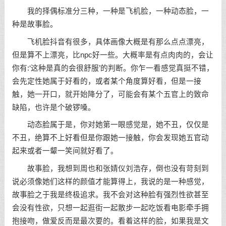
我的择偶标准分三种，一种是飞机脸，一种动态脸，一
种是故事脸。
飞机脸抖音有很多，具体画像大概是有那么点点漂亮，
但是算不上漂亮，比npc好一些。大概率是有点肉肉的，会让
你有:‘这种是真的会很舒服’的判断。你乍一看感觉真挺不错，
会先定性她属于好看的，或者某个角度算好看，但是一接
触，她一开口，就开始降分了，可能会有某个五官上的致命
缺陷，也许是个破锣嗓。
动态脸属于是，你对她第一眼感觉是，她不丑，仅仅是
不丑，绝算不上好看但是你跟她一接触，你会发现她五官动
起来或者一颦一笑间就好看了。
故事脸，我想到周也和张婧仪刘浩存，倒也没有苛刻到
说必须像她们这样的颜值才能算得上，我说的是一种感觉，
故事脸之于我是终极追求。我不会对这种脸有强烈性欲甚至
会没有性欲，只想一起逛街一起散步一起吃饭看电影牵手拥
抱接吻，做爱反而是最次要的。看着这样的脸，如果我是文