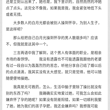
还是立刻认出来了，她也是，我下意识的，自然而然的冲她
点了点头。这完全不像我，如果我是我，我会紧张地低下头
或者无措。
大多数人的白月光都会被别人操到怀孕，为别人生子，
是这样吧？
那么给把自己白月光操到怀孕的男人散烟多吗？应该
不，但我就是这其中一个。
三言两语中我了解到，这个男人有体面的职业，是相亲
市场的香饽饽。 我没有透露也不可能透露我跟他的老婆
有过一段自以为轰轰烈烈的苦恋，听他分享自己结了婚以后
的点点滴滴，我其实没有太大感觉，就只是觉得，他可以随
随便便地操她。
我真是无可救药，怎么，生活中脑子里除了操比就没有
别的东西了吗？ 我确确实实地爱过她，可我怎么会如此
嫌弃怀了孕的她呢？如果没有阴差阳错，如果一切顺利我娶
了她，她为我们的孩子孕肥，我还会嫌弃吗？我想我可能