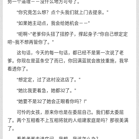
势一个道理－－没什么地方可夸了。
“你究竟怎么想？点个头我们就上门去提亲。”
“如果她主动点，我会给她机会－－”
“呃啊~”老爹仰头扭了扭脖子，撑起身子:“你自己想定定
吧~我不想再管你了。”
这句话，今天的每一句话，都已经不是第一次说了老
爹。你现在是蓝条空了而已，你回满蓝就会故技重施，我早
看透你了。
“想定定，过了这村没这店了。”
“她比我更着急，她都32了。”
“她要不是32了她会正眼看你吗？!”
可怜的女孩，原来你也是在委屈自己。我们都太委屈
了。两个互相看不上互相将就的人组建家庭是吗？那很美满
了。