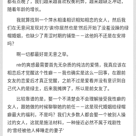
都有点晚了，我们越来越喜欢权衡利弊，越来越缺乏冲动，
随着年龄的增长。
我就算找到一个萍水相逢相识相知相恋的女人，然后我
们在无意间发现对方‘诶!你居然也是’然后开始了没羞没躁的绿
帽婚姻，也缺少了青涩时期的铺垫－－这他妈不还是在安排
吗？
啊一切都最好是无意之举。
ntr的爽感最需要首先无杂质的纯洁的爱情，我真应该在
相恋后才觉醒这个性癖－－我也确实是这么一回事，在跟前
女友的恋爱后才真正觉醒，之前不过是爱看并没有意识到自
己代入的是绿主，后来我摊牌了，所以是前女友了。
比较靠谱的是，娶一个不清楚会不会理解接受我性癖的
女人，跟她做的时候聊聊她的前任－－这是现代婚姻给绿帽
癖最大的福利，不是吗？我们大多数人都会娶一个被别人操
过的女人，这就是施法材料，一种接近必然不属于戏剧性
的‘曾经被他人棒睡走的妻子’