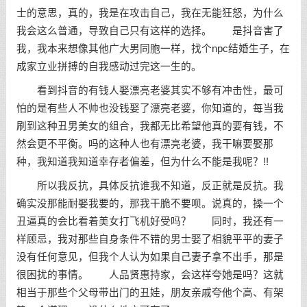
士的意思，真的，我是在攻击自己，我在无能狂怒，为什么
我会这么普通，导致自己只有这样的选择。 是抖音害了
我，我本来想像其他广大男同胞一样，找个npc结婚生子，在
成家立业拼搏的自我感动过完这一生的。
看到抖音的有钱人娶漂亮老婆其实不够有冲击性，最可
怕的是有些人不帅也没钱娶了漂亮老婆，你知道的，每当我
刷到这种丑男美女的组合，我都无比希望他真的要有钱，不
然会更不平衡。吗的这种人也有漂亮老婆，我干嘛要娶那
种，我知道我知道幸存者偏差，但为什么不能是我呢？!!
所以我反抗，具体反抗谁我不知道，反正就是反抗。我
确实没那能耐娶我要的，那我干脆不要呗。说真的，操一个
丑逼真的会比看着美女打飞机好受吗？ 同时，我还有一
样顾忌，我对那些自身条件不错的男士娶了相貌平平的妻子
没有任何意见，但我个人认为如果自己妻子拿不出手，那是
很困扰的事情。 人品贤惠持家，会这样夸她是吗？这就
相当于那些个父母带出门的丑娃，朋友亲戚夸他个高、有架