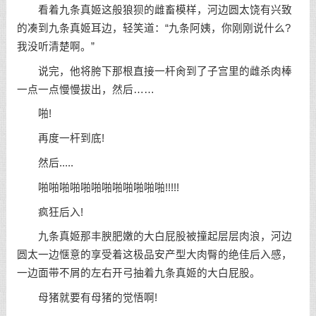
看着九条真姬这般狼狈的雌畜模样，河边圆太饶有兴致
的凑到九条真姬耳边，轻笑道：“九条阿姨，你刚刚说什么?
我没听清楚啊。”
说完，他将胯下那根直接一杆肏到了子宫里的雌杀肉棒
一点一点慢慢拔出，然后……
啪!
再度一杆到底!
然后.....
啪啪啪啪啪啪啪啪啪啪啪啪!!!!!
疯狂后入!
九条真姬那丰腴肥嫩的大白屁股被撞起层层肉浪，河边
圆太一边惬意的享受着这极品安产型大肉臀的绝佳后入感，
一边面带不屑的左右开弓抽着九条真姬的大白屁股。
母猪就要有母猪的觉悟啊!