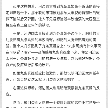
心里这样想着，河边圆太看到九条真姬毫不避讳的直接
走到床边坐下，那柔软的床铺被她那硕大丰腴的臀瓣压的微
微下陷然后又弹回，让人不免遐想这般丰腴饱满的大屁股直
接坐在身上会是何等的销魂。
于是，河边圆太直接走到九条真姬旁边坐下，肥胖的大
屁股贴着九条真姬的丰腴肉臀，粗肥的大腿也贴着她的美
腿，整个人几乎贴到了九条真姬身上：“九条阿姨有什么事现
在可以说了吧?”——这般贴着九条真姬坐下来，便是河边圆
太对于九条真姬今晚目的的进一步试探，然后他好根据九条
真姬的反应进行后续的展开。
如果九条真姬反应比较激烈，那就说明河边圆太判断有
误，可如果她就这么默认河边圆太贴着她坐......
心里这样想着，河边圆太也是暗暗观察着九条真姬的反
应。
然而，被河边圆太这样一个矮胖油腻的高中肥宅贴身坐