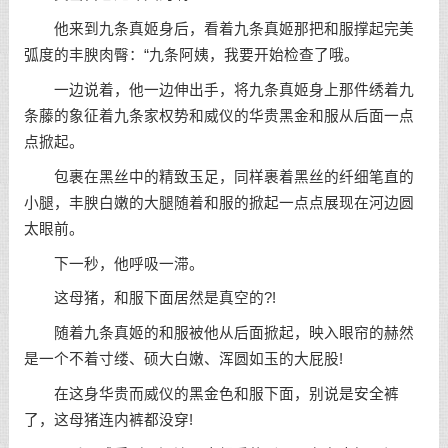
他来到九条真姬身后，看着九条真姬那把和服撑起完美
弧度的丰腴肉臀：“九条阿姨，我要开始检查了哦。
一边说着，他一边伸出手，将九条真姬身上那件绣着九
条藤的象征着九条家权势和威仪的华贵黑金和服从后面一点
点掀起。
包裹在黑丝中的精致玉足，同样裹着黑丝的纤细笔直的
小腿，丰腴白嫩的大腿随着和服的掀起一点点展现在河边圆
太眼前。
下一秒，他呼吸一滞。
这母猪，和服下面居然是真空的?!
随着九条真姬的和服被他从后面掀起，映入眼帘的赫然
是一个不着寸缕、硕大白嫩、浑圆如玉的大屁股!
在这身华贵而威仪的黑金色和服下面，别说是安全裤
了，这母猪连内裤都没穿!