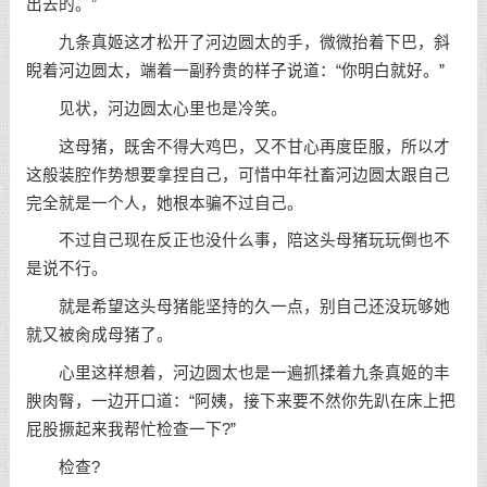
出去的。”
九条真姬这才松开了河边圆太的手，微微抬着下巴，斜
睨着河边圆太，端着一副矜贵的样子说道：“你明白就好。”
见状，河边圆太心里也是冷笑。
这母猪，既舍不得大鸡巴，又不甘心再度臣服，所以才
这般装腔作势想要拿捏自己，可惜中年社畜河边圆太跟自己
完全就是一个人，她根本骗不过自己。
不过自己现在反正也没什么事，陪这头母猪玩玩倒也不
是说不行。
就是希望这头母猪能坚持的久一点，别自己还没玩够她
就又被肏成母猪了。
心里这样想着，河边圆太也是一遍抓揉着九条真姬的丰
腴肉臀，一边开口道：“阿姨，接下来要不然你先趴在床上把
屁股撅起来我帮忙检查一下?”
检查?