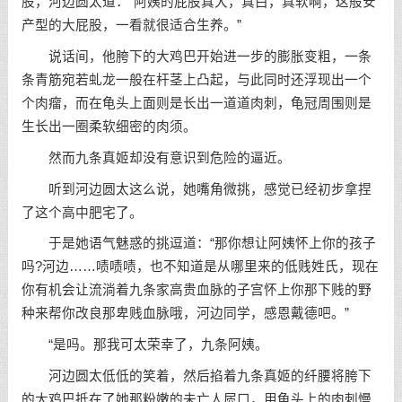
股，河边圆太道：“阿姨的屁股真大，真白，真软啊，这般安
产型的大屁股，一看就很适合生养。”
说话间，他胯下的大鸡巴开始进一步的膨胀变粗，一条
条青筋宛若虬龙一般在杆茎上凸起，与此同时还浮现出一个
个肉瘤，而在龟头上面则是长出一道道肉刺，龟冠周围则是
生长出一圈柔软细密的肉须。
然而九条真姬却没有意识到危险的逼近。
听到河边圆太这么说，她嘴角微挑，感觉已经初步拿捏
了这个高中肥宅了。
于是她语气魅惑的挑逗道：“那你想让阿姨怀上你的孩子
吗?河边……啧啧啧，也不知道是从哪里来的低贱姓氏，现在
你有机会让流淌着九条家高贵血脉的子宫怀上你那下贱的野
种来帮你改良那卑贱血脉哦，河边同学，感恩戴德吧。”
“是吗。那我可太荣幸了，九条阿姨。
河边圆太低低的笑着，然后掐着九条真姬的纤腰将胯下
的大鸡巴抵在了她那粉嫩的未亡人屄口，用龟头上的肉刺慢