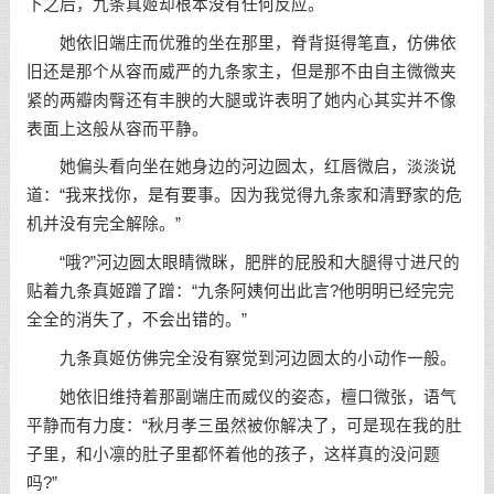
下之后，九条真姬却根本没有任何反应。
她依旧端庄而优雅的坐在那里，脊背挺得笔直，仿佛依
旧还是那个从容而威严的九条家主，但是那不由自主微微夹
紧的两瓣肉臀还有丰腴的大腿或许表明了她内心其实并不像
表面上这般从容而平静。
她偏头看向坐在她身边的河边圆太，红唇微启，淡淡说
道：“我来找你，是有要事。因为我觉得九条家和清野家的危
机并没有完全解除。”
“哦?”河边圆太眼睛微眯，肥胖的屁股和大腿得寸进尺的
贴着九条真姬蹭了蹭：“九条阿姨何出此言?他明明已经完完
全全的消失了，不会出错的。”
九条真姬仿佛完全没有察觉到河边圆太的小动作一般。
她依旧维持着那副端庄而威仪的姿态，檀口微张，语气
平静而有力度：“秋月孝三虽然被你解决了，可是现在我的肚
子里，和小凛的肚子里都怀着他的孩子，这样真的没问题
吗?”