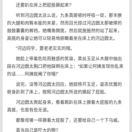
还要趴在床上把屁股撅起来?
听到河边圆太这么说，九条真姬顿时呼吸一促，那丰腴
的大腿和肉臀本能的夹紧，然而目光掠过河边圆太那被撑的
鼓鼓囊囊的裤裆，她嘴角微挑，然后就施施然的站了起来，
高挑的身姿让她可以轻易地俯瞰着坐在床上的河边圆太。
“河边同学，要老老实实的哦。
她脸上带着危险而魅惑的笑容，黑丝玉足从木屐中抽出
踩在河边圆太胸口把他踩倒在床上：“如果让阿姨发现你乱来
的话……阿姨就阉了你哦!”
说完，没等河边圆太回应，她就移开玉足，姿态优雅的
俯身趴到了床上，按照河边圆太所说的撅起了屁股。
河边圆太爬起身来，看着跪趴在床上撅着大屁股的九条
真姬，也是有些无语。
都像母猪一样撅着大屁股了，还要给自己一个下马威。
真当自己是吓大的啊?