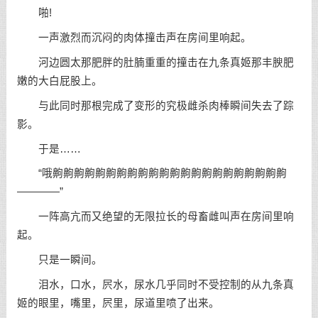
啪!
一声激烈而沉闷的肉体撞击声在房间里响起。
河边圆太那肥胖的肚腩重重的撞击在九条真姬那丰腴肥
嫩的大白屁股上。
与此同时那根完成了变形的究极雌杀肉棒瞬间失去了踪
影。
于是……
“哦齁齁齁齁齁齁齁齁齁齁齁齁齁齁齁齁齁齁齁齁齁齁
————”
一阵高亢而又绝望的无限拉长的母畜雌叫声在房间里响
起。
只是一瞬间。
泪水，口水，屄水，尿水几乎同时不受控制的从九条真
姬的眼里，嘴里，屄里，尿道里喷了出来。