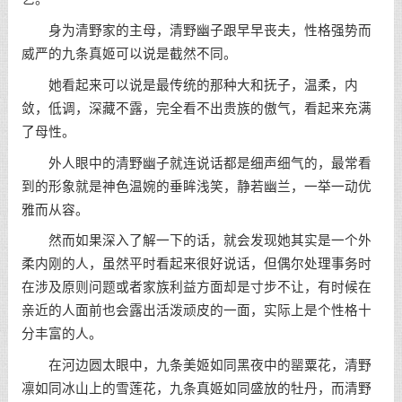
身为清野家的主母，清野幽子跟早早丧夫，性格强势而
威严的九条真姬可以说是截然不同。
她看起来可以说是最传统的那种大和抚子，温柔，内
敛，低调，深藏不露，完全看不出贵族的傲气，看起来充满
了母性。
外人眼中的清野幽子就连说话都是细声细气的，最常看
到的形象就是神色温婉的垂眸浅笑，静若幽兰，一举一动优
雅而从容。
然而如果深入了解一下的话，就会发现她其实是一个外
柔内刚的人，虽然平时看起来很好说话，但偶尔处理事务时
在涉及原则问题或者家族利益方面却是寸步不让，有时候在
亲近的人面前也会露出活泼顽皮的一面，实际上是个性格十
分丰富的人。
在河边圆太眼中，九条美姬如同黑夜中的罂粟花，清野
凛如同冰山上的雪莲花，九条真姬如同盛放的牡丹，而清野