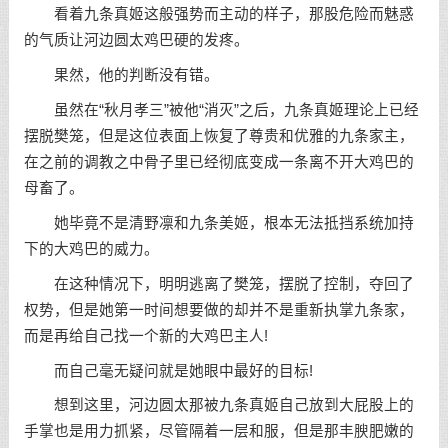
看着九条真姬这般强势而主动的样子，那股危险而魅惑
的气质让河边圆太鸡巴硬的发疼。
果然，他的判断没有错。
虽然在“秋月孝三”被他“消灭”之后，九条真姬理论上已经
摆脱樊笼，但是这位表面上恢复了尊贵和优雅的九条家主，
在之前的调教之中骨子里已经彻底变成一条离不开大鸡巴的
母畜了。
她毕竟不是清野凛和九条美姬，根本无法抵挡系统加持
下的大鸡巴的威力。
在这种情况下，明明逃离了樊笼，摆脱了控制，夺回了
权势，但是她第一时间想要做的却并不是重新执掌九条家，
而是再给自己找一个新的大鸡巴主人!
而自己毫无疑问就是她眼中最好的目标!
想到这里，河边圆太那被九条真姬自己放到大屁股上的
手掌也是用力抓紧，尽管隔着一层和服，但是那丰腴肥嫩的