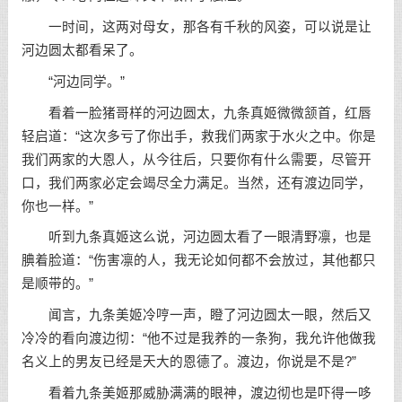
一时间，这两对母女，那各有千秋的风姿，可以说是让
河边圆太都看呆了。
“河边同学。”
看着一脸猪哥样的河边圆太，九条真姬微微颔首，红唇
轻启道：“这次多亏了你出手，救我们两家于水火之中。你是
我们两家的大恩人，从今往后，只要你有什么需要，尽管开
口，我们两家必定会竭尽全力满足。当然，还有渡边同学，
你也一样。”
听到九条真姬这么说，河边圆太看了一眼清野凛，也是
腆着脸道：“伤害凛的人，我无论如何都不会放过，其他都只
是顺带的。”
闻言，九条美姬冷哼一声，瞪了河边圆太一眼，然后又
冷冷的看向渡边彻：“他不过是我养的一条狗，我允许他做我
名义上的男友已经是天大的恩德了。渡边，你说是不是?”
看着九条美姬那威胁满满的眼神，渡边彻也是吓得一哆