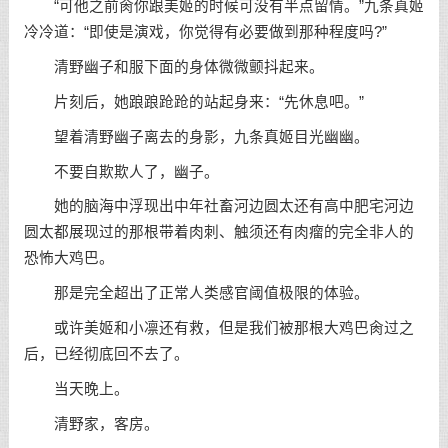
“可他之前肏你跟美姬的时候可没有半点留情。”九条真姬
冷冷道：“即使是演戏，你觉得有必要做到那种程度吗?”
清野幽子和服下面的身体微微颤抖起来。
片刻后，她踉踉跄跄的站起身来：“先休息吧。”
望着清野幽子离去的身影，九条真姬目光幽幽。
不要自欺欺人了，幽子。
她的脑海中浮现出中年社畜河边圆太还有高中肥宅河边
圆太都展现过的那根带着肉刺、触须还有肉瘤的完全非人的
恐怖大鸡巴。
那是完全超出了正常人类感官阈值极限的体验。
或许美姬和小凛还有救，但是我们被那根大鸡巴肏过之
后，已经彻底回不去了。
当天晚上。
清野家，客房。