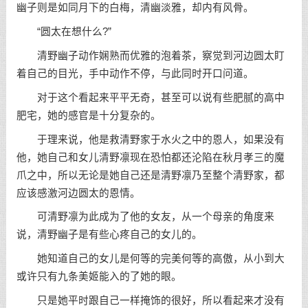
幽子则是如同月下的白梅，清幽淡雅，却内有风骨。
“圆太在想什么?”
清野幽子动作娴熟而优雅的泡着茶，察觉到河边圆太盯
着自己的目光，手中动作不停，与此同时开口问道。
对于这个看起来平平无奇，甚至可以说有些肥腻的高中
肥宅，她的感官是十分复杂的。
于理来说，他是救清野家于水火之中的恩人，如果没有
他，她自己和女儿清野凛现在恐怕都还沦陷在秋月孝三的魔
爪之中，所以无论是她自己还是清野凛乃至整个清野家，都
应该感激河边圆太的恩情。
可清野凛为此成为了他的女友，从一个母亲的角度来
说，清野幽子是有些心疼自己的女儿的。
她知道自己的女儿是何等的完美何等的高傲，从小到大
或许只有九条美姬能入的了她的眼。
只是她平时跟自己一样掩饰的很好，所以看起来才没有