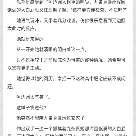
似乎是感受到了河边圆太粗重的呼吸，九条真姬那浑圆
饱满的大白屁股又往后撅了撅：“这样更方便检查，不是吗?”
她语气玩味，又带着几分戏谑，仿佛很乐意看到河边圆
太此时的反应。
她就是来挨的。
从一开始她就清晰的明白着这一点。
只不过相较于之前彻底沦为母畜的那种情况，她希望可
以掌握更多主动。
她觉得以她的阅历，拿捏一下这种高中肥宅应该不成问
题。
河边圆太气笑了。
这样子挑逗他?
他突然不想陪九条真姬玩过家家了。
伸出双手一边一个抓揉着九条真姬那浑圆饱满的大白屁