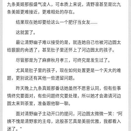
九条美姬那般盛气凌人，可本质上来说，清野凛甚至是比九
条美姬更难接近，更难相处的存在。
结果现在她却要给这么一个肥仔当女友......
这就罢了。
最让清野幽子难以接受的是，就连她自己也被河边圆太
给狠狠的肏透了，甚至肚子里还怀上了河边圆太的孩子。
尽管那是为了麻痹秋月孝三，可终究是发生过了。
尤其是肚子里的孩子，现在如何处置更是一个天大的难
题，更别说还有其他一些遗留问题。
昨天晚上九条真姬那番话她虽然不愿意认同，但有些事
情终究要面对，有些问题终究要处理，所以她才会邀请河边
圆太来到茶室，准备跟他聊一聊。
面对清野幽子主动开口的提问，河边圆太微微一笑：“阿
姨不愧是清野家的主母，这般茶艺真是美丽优雅，我都看入
迷了。”