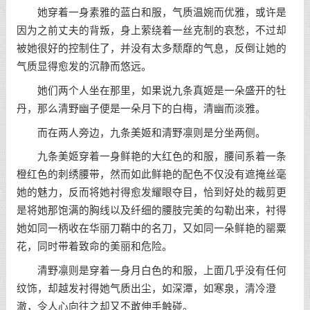
她穿着一身素雅的蓝白和服，气质温婉而优雅，或许是
因为之前丈夫的背叛，身上萦绕着一丝克制的哀愁，不过却
被她很好的控制住了，并没有太多颓靡的气息，反倒让她的
气质显得愈发的沉静而悠远。
她们两个人坐在那里，如果说九条真姬是一朵盛开的牡
丹，那么清野幽子便是一朵月下的白梅，清幽而淡雅。
而在两人旁边，九条美姬和清野凛则是分坐两侧。
九条美姬穿着一身鲜艳的大红色的和服，腰间系着一条
橙红色的刺绣腰带，然而如此鲜艳的配色不仅没有遮掩丝毫
她的魅力，反而将她衬得愈发耀眼夺目，恰到好处的裁剪更
是将她那饱满的胸线以及纤细的腰肢完美的勾勒出来，衬得
她如同一柄收在华丽刀鞘中的名刀，又如同一朵鲜艳的罂粟
花，同时带着致命的美丽和危险。
清野凛则是穿着一身月白色的和服，上面几乎没有任何
纹饰，却越发衬得她气质出尘，如深潭，如寒泉，清冷澄
澈，令人心向往之却又不敢伸手触碰。