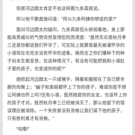
但是河边圆太肯定不会这样跟九条真姬说。
所以他干脆直接问道：“所以九条阿姨你想说的是?”
面对河边圆太的疑问，九条真姬低头俯视着他，身上那
股高贵威仪的气势突然变得危险而诱惑：“虽然无论是秋月孝
三还是你都说我们怀孕了，可实际上就算是最先被灌怀孕的
小凛现在也完全没有怀孕的迹象，换而言之你们播种下的种
子尚未生根发芽。在这种情况下，有没有可能把我和小凛肚
子里的孩子，也变成你的呢?”
她抓起河边圆太一只咸猪手，隔着和服按在了自己那丰
腴的肉臀上；“幽子和美姬都怀上了你的孩子，难道你就不想
让阿姨也怀上吗?还有小凛，既然她是你的女友，也该怀上你
的孩子才对。既然秋月孝三已经被消灭了，那么他留下的错
误理应被消除。一个失败者没有资格让我们诞下他的孩子，
只有胜利者才有资格。”
“咕嘟!”