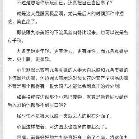
不过是想陪你玩玩而已，还真把自己当回事了?
就是这大屁股真极品啊，尤其是后入的时候那种冲撞
感，简直绝了。
即使跟九条美姬的下流黑丝肉臀比起来，也可以说是各
有千秋。
九条美姬更年轻，更有活力，更有弹性，而九条真姬更
大，更丰腴，更柔软。
心里默默比较着九条真姬的人妻大白屁股和九条美姬的
下流黑丝肉臀，河边圆太表示这对母女花的安产型极品肉臀
不管是哪个都得有一根大鸡巴才能体会到真正的妙处啊!
如果换成渡边彻那个小鸡巴废物，就算是撅着屁股给他
后入恐怕他都够不到屄口吧?
届时怕不是被大屁股一夹就丢人的射在外面了。
心里这样想着，河边圆太也是肏的更起劲了。
野凛，而是好好的在九条真姬身上肏了个爽，将这位九