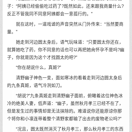
子：“阿姨已经偷偷吃过药了?既然如此，还来跟我商量什么?
反正不管我同不同意阿姨都会一意孤行的。”
就在这时，一道戏谑的声音突然从门外传来：“当然要商
量。”
她走到河边圆太身后，语气玩味道：“只要圆太你还在，
就算她吃了药，你不同意的话也可以再把她肏怀孕不是吗?幽
子，你就是因为这个才找圆太的吧?”
“你在胡说什么，真姬?”
清野幽子神色一变，面如寒冰的看着走到河边圆太身后
的九条真姬，语气冷冽如刀。
“胡说?”九条真姬走到清野幽子面前，俯瞰着这位神色冰
冷的绝美人妻，低声道：“幽子，虽然秋月孝三已经不在了，
但是发生过的事情却是无法抹除的。难道说你还能原谅你那
个将你和小凛连带着整个清野家都输了出去的废物老公吗?”
“况且，圆太既然消灭了秋月孝三，那么秋月孝三的东西