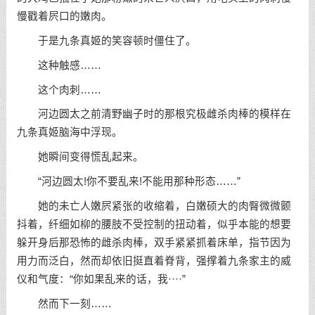
慢戳着屄口的嫩肉。
于是九条真姬的笑容顿时僵住了。
这种触感……
这个肉刺……
河边圆太之前清野幽子时的那根究极雌杀肉棒的模样在
九条真姬脑海中浮现。
她瞬间变得慌乱起来。
“河边圆太!你不要乱来!不能用那种形态……”
她的未亡人嫩屄紧张的收缩着，白嫩硕大的肉臀微微颤
抖着，纤细如柳的腰肢不受控制的扭动着，似乎本能的想要
躲开身后那恐怖的雌杀肉棒，双手紧紧抓着床单，指节因为
用力而泛白，然而却依旧挺直着脊背，强撑着九条家主的威
仪和气度：“你如果乱来的话，我····”
然而下一刻……