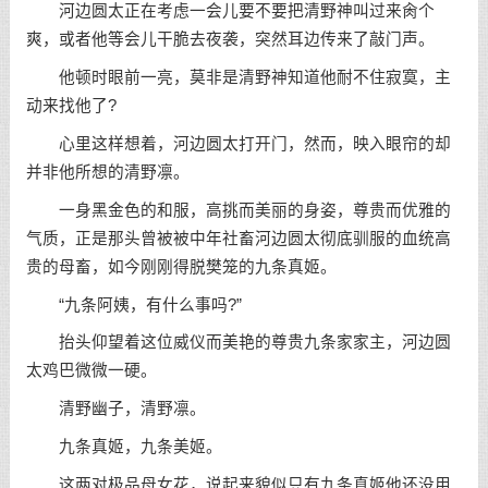
河边圆太正在考虑一会儿要不要把清野神叫过来肏个
爽，或者他等会儿干脆去夜袭，突然耳边传来了敲门声。
他顿时眼前一亮，莫非是清野神知道他耐不住寂寞，主
动来找他了?
心里这样想着，河边圆太打开门，然而，映入眼帘的却
并非他所想的清野凛。
一身黑金色的和服，高挑而美丽的身姿，尊贵而优雅的
气质，正是那头曾被被中年社畜河边圆太彻底驯服的血统高
贵的母畜，如今刚刚得脱樊笼的九条真姬。
“九条阿姨，有什么事吗?”
抬头仰望着这位威仪而美艳的尊贵九条家家主，河边圆
太鸡巴微微一硬。
清野幽子，清野凛。
九条真姬，九条美姬。
这两对极品母女花，说起来貌似只有九条真姬他还没用