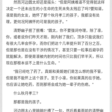
然而河边圆太却还是摇头：“但是阿姨难道不觉得就这样
决定一个还未出生的小生命的生死未免太残忍了吗?要知道，
凛是我的女友，她怀了那个秋月孝三的孩子，我都没有处
理，更何况阿姨怀的可是我的孩子。”
清野幽子抿了抿嘴：“圆太，你不要强词夺理，除了凛，
你，或者说你们昨天才刚，刚内射了我们，顶多只能说我们
有很大几率会怀孕，而你们把这个几率提升到了百分之百，
但是那也是在没有干涉的情况下，甚至只要一粒事后避孕药
就能解决，即使是凛被内射的时间也只比我们早半天，所以
现在那根本谈不上是什么生命。”
“我已经吃了药了。真姬和美姬她们是怎么想的我不管，
但是我不能怀上这个孩子。至于小凛，你如果真的在乎她，
也应该让她吃药，否则那将会成为她一辈子的伤疤。”
什么秋月孝三?
那都是我的孩子。
河边圆太心里暗暗吐槽了一句，然后看着面前的清野幽