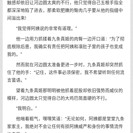
触感却依旧让河边圆太爽的不行，他只觉得自己五根手指全
都深深地陷了进去，那柔软肥嫩的臀肉几乎要从他的指缝中
间溢出来!
“我觉得阿姨说的非常有道理。”
他一边用力抓揉着九条真姬的肉臀一边开口道：“为了彻
底根除后患，我确实有责任把阿姨和凛肚子里的孩子也变成
我的。”
然而就在河边圆太准备更进一步时，九条真姬却突然抓
住了他的手：“记住，这件事必须保密，我不希望听到任何流
言蜚语。”
望着九条真姬那明明被他抓着屁股却依旧强势而威仪的
模样，河边圆太只觉得自己的大鸡巴简直硬的不行。
“我明白。”
他喘着粗气，嘿嘿笑道：“无论如何，阿姨都是堂堂九条
家家主，我绝对不会让任何有损阿姨威严和身份的事情流传