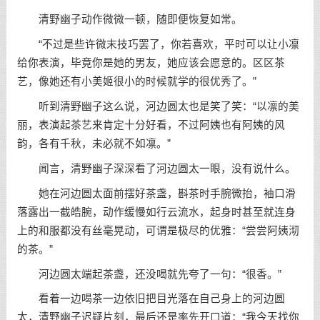
清野幽子动作微微一顿，随即便恢复如常。
“不过是些许微末技巧罢了，你若喜欢，平时可以让小凛
给你表演，毕竟你是她的男友，她应该会愿意的。区区茶
艺，像她还有小美姬很小的时候就学的很优秀了。”
听到清野幽子这么说，河边圆太也是笑了笑：“以凛的美
丽，表演起茶艺来肯定十分好看，不过阿姨也有阿姨的风
韵，各有千秋，未必就不如凛。”
闻言，清野幽子深深看了河边圆太一眼，没有说什么。
她在河边圆太面前摆好茶盏，斟茶时手腕微抬，袖口滑
落露出一截皓腕，动作缓慢如行云流水，起身时甚至就连身
上的和服都没有丝毫晃动，可谓是极尽的优雅：“尝尝阿姨沏
的茶。”
河边圆太端起茶盏，还没喝就先夸了一句：“很香。”
看着一边喝茶一边依旧把目光落在自己身上的河边圆
太，清野幽子迟疑片刻，最后还是率先开口道：“我今天找你