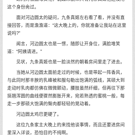
这个身份肏过。
面对河边圆太的疑问，九条真姬左右看了看，并没有直
接回答，而是澹澹道：“这大晚上的，你就准备让我站在这里
说吗?”
闻言，河边圆太也是一愣，随即让开身位，满脸堆笑
道：“阿姨请进。”
见状，九条真姬也是一脸淡然的朝着房间里走了进去。
当她从河边圆太面前走过的时候，也是带起一阵香风，
与此同时那丰腴的乳峰被和服勾勒出饱满的弧线，其硕大到
走动时乳肉都仿佛在微微颤动，腰肢虽然纤细，但再往下那
挺翘浑圆的曲线便骤然膨胀开来，宛若熟透的蜜桃一般，每
走一步那硕大饱满的臀肉都轻轻的晃动着。
河边圆太鸡巴更硬了。
这位九条家主大晚上的来找他谈事情，而且还要进房间
里深入详谈，恐怕目的不纯啊。