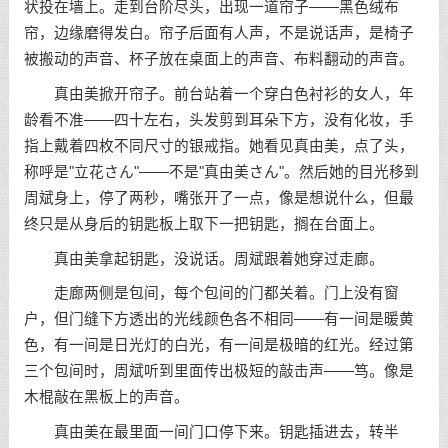
状投在墙上。走到台阶尽头，出现一道帘子——黑色绒布
帘，边缘磨得发白。帘子后面有人声，不是说话声，是椅子
被搬动的声音、杯子放在桌面上的声音、布料翻动的声音。
真由美掀开帘子。前台站着一个穿白色衬衫的女人，年
龄看不准——四十左右，头发剪到耳朵下方，没有化妆，手
指上戴着四枚不同尺寸的银戒指。她看见真由美，点了头，
称呼是"立花さん"——不是"真由美さん"。然后她的目光移到
周斌身上，停了两秒，嘴张开了一点，像是想说什么，但最
终只是从身后的钥匙板上取下一把钥匙，搁在台面上。
真由美拿起钥匙，没说话。周斌跟着她穿过走廊。
走廊两侧是包间，每个包间的门都关着。门上没有窗
户，但门缝下方透出的光线颜色各不相同——有一间是暖黄
色，有一间是日光灯的白光，有一间是极暗的红光。经过第
三个包间时，周斌听到里面传出极短的敲击声——笃。像是
木棍敲在黑板上的声音。
真由美在最里面一间门口停下来。钥匙插进去，转半