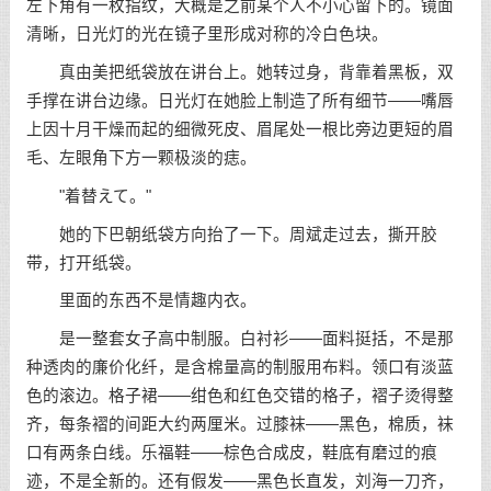
左下角有一枚指纹，大概是之前某个人不小心留下的。镜面
清晰，日光灯的光在镜子里形成对称的冷白色块。
真由美把纸袋放在讲台上。她转过身，背靠着黑板，双
手撑在讲台边缘。日光灯在她脸上制造了所有细节——嘴唇
上因十月干燥而起的细微死皮、眉尾处一根比旁边更短的眉
毛、左眼角下方一颗极淡的痣。
"着替えて。"
她的下巴朝纸袋方向抬了一下。周斌走过去，撕开胶
带，打开纸袋。
里面的东西不是情趣内衣。
是一整套女子高中制服。白衬衫——面料挺括，不是那
种透肉的廉价化纤，是含棉量高的制服用布料。领口有淡蓝
色的滚边。格子裙——绀色和红色交错的格子，褶子烫得整
齐，每条褶的间距大约两厘米。过膝袜——黑色，棉质，袜
口有两条白线。乐福鞋——棕色合成皮，鞋底有磨过的痕
迹，不是全新的。还有假发——黑色长直发，刘海一刀齐，