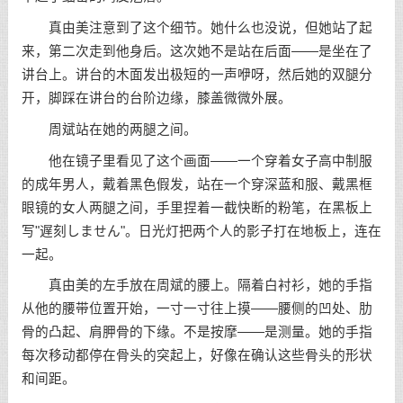
真由美注意到了这个细节。她什么也没说，但她站了起
来，第二次走到他身后。这次她不是站在后面——是坐在了
讲台上。讲台的木面发出极短的一声咿呀，然后她的双腿分
开，脚踩在讲台的台阶边缘，膝盖微微外展。
周斌站在她的两腿之间。
他在镜子里看见了这个画面——一个穿着女子高中制服
的成年男人，戴着黑色假发，站在一个穿深蓝和服、戴黑框
眼镜的女人两腿之间，手里捏着一截快断的粉笔，在黑板上
写"遅刻しません"。日光灯把两个人的影子打在地板上，连在
一起。
真由美的左手放在周斌的腰上。隔着白衬衫，她的手指
从他的腰带位置开始，一寸一寸往上摸——腰侧的凹处、肋
骨的凸起、肩胛骨的下缘。不是按摩——是测量。她的手指
每次移动都停在骨头的突起上，好像在确认这些骨头的形状
和间距。