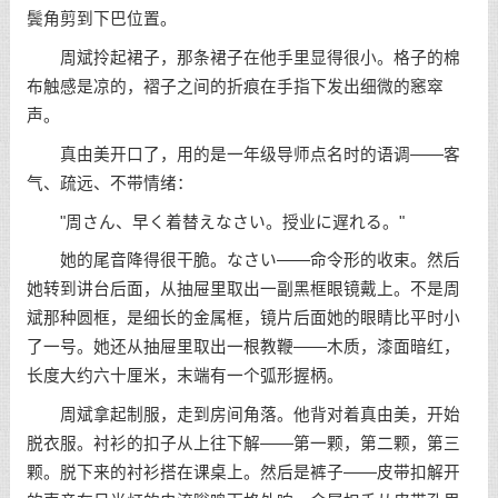
鬓角剪到下巴位置。
周斌拎起裙子，那条裙子在他手里显得很小。格子的棉
布触感是凉的，褶子之间的折痕在手指下发出细微的窸窣
声。
真由美开口了，用的是一年级导师点名时的语调——客
气、疏远、不带情绪：
"周さん、早く着替えなさい。授业に遅れる。"
她的尾音降得很干脆。なさい——命令形的收束。然后
她转到讲台后面，从抽屉里取出一副黑框眼镜戴上。不是周
斌那种圆框，是细长的金属框，镜片后面她的眼睛比平时小
了一号。她还从抽屉里取出一根教鞭——木质，漆面暗红，
长度大约六十厘米，末端有一个弧形握柄。
周斌拿起制服，走到房间角落。他背对着真由美，开始
脱衣服。衬衫的扣子从上往下解——第一颗，第二颗，第三
颗。脱下来的衬衫搭在课桌上。然后是裤子——皮带扣解开