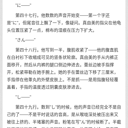
"に——"
第四十七行。他数数的声音开始变——第一个字还
是"に"，但尾音往上飘了一下，像疑问。真由美的指尖在他龟
头位置压紧了一点，棉布的湿痕在压力下扩大。
"さん——"
第四十八行。他写到一半，腹肌收紧了——他的腹直肌
在白衬衫下收缩成可见的竖条状轮廓。真由美的手从内裤正
面移开，然后从内裤的腿口侧边伸进去。蕾丝边被手指撑
开，松紧带勒在她手腕上。她的手在蕾丝边下移了三厘米，
手指停在他睾丸的外壁皮肤上。不是抓——是用指腹轻轻覆
盖着，手指的温度透过阴囊皮肤渗进去。
"し——"
第四十九行。数到"し"的时候，他的声音已经完全不是自
己的了——不是平时说话的音高，是从喉咙深处被压出来又
被往上挤的、半堵塞的声音。粉笔在写"ん"的时候断了。半截