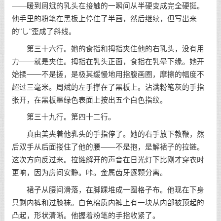
——暖到周斌的乳头在接触的一瞬间从半硬变成完全硬挺。
他手里的粉笔在黑板上停住了半画，然后继续，但写出来
的"し"歪成了斜线。
第三十六行。她的食指和拇指夹住他的右乳头，没有用
力——就是夹住。拇指在乳头正面，食指在乳晕下缘。她开
始揉——不是搓，是极其缓慢地用指腹画圈，摩擦的幅度不
超过三毫米。周斌的左手撑在了黑板上。沾满粉笔灰的手指
张开，在黑板墨绿色表面上按出五个白色指纹。
第三十九行。第四十二行。
真由美夹着他乳头的手指停了。她的右手放下教鞭，然
后双手从后面搂住了他的腰——不是抱，是解裙子的拉链。
这次方向反过来。拉链解开的声音在日光灯下比刚才穿衣时
更响，因为房间安静。咔。金属齿牙逐颗分离。
裙子从腰间滑落，在脚踝堆成一圈格子布。他现在下身
只剩内裤和过膝袜。白色棉质内裤上有一块从内部被顶起的
凸起，形状清晰。他握着粉笔的手指收紧了。