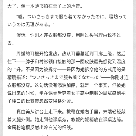
大了，像一本薄书拍在桌子上的声音。
"嘘。ついさっきまで服も着てなかったのに、寝坊って
いうのは无理がある。"
假话。你刚才连衣服都没穿，用睡过头当理由说不过
去。
周斌的耳根开始发热。热从耳垂蔓延到耳廓上缘，然后
往下——脖子和衬衫领口接触的那一圈皮肤最先感觉到温度
的上升。不是因为被拆穿——是因为她拆穿他的方式用的是
精确描述："ついさっきまで服も着てなかった"——你刚才连
衣服都没穿。这句话没有添油加醋，就是一个事实，但被她
说出来的时候，坐在课桌后穿着女子高中制服的周斌感到裙
子腰口的松紧带忽然变得格外紧。
真由美从讲台上走下来。教鞭在她右手里，末端轻轻敲
着大腿外侧。她走到他课桌旁，教鞭的鞭梢放在课桌边缘。
金属粉笔槽反射出冷白光的细线。