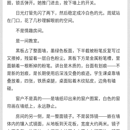
圈，锁舌弹开。她推门进去，按下墙上的开关。
日光灯管先闪了两下，然后稳定成冷白色的光。周斌站
在门口，花了几秒理解眼前的空间。
不是情趣房间。
是一间教室。
黑板占了整面墙，墨绿色板面，下半截被粉笔反复写过
又擦掉，残留着一层白色粉尘。黑板下方是金属粉笔槽，里
面躺着一根断掉的粉笔。讲台是木质的，台面有划痕——不
是新的划痕，是长期使用后深浅交叠的痕迹。学生课桌靠墙
叠放着，四张，铁质桌腿，桌面贴着木纹贴皮，边角有磕
碰。
窗户不是真的——是墙纸印出来的窗户图案，白色的窗
帘画在墙纸上，永远静止。
房间的另一侧，是一整面镜子。不是装饰镜——嵌在墙
体内的镶入式镜面，从地板到天花板，宽度大约两米。镜子