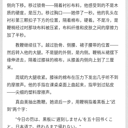
侧向下移。移过锁骨——隔着衬衫布料，他感受到的不是木
质的硬度，是压力。移过胸口——她停了一秒。他的乳头在
衬衫第三颗扣子下方的位置，隔着棉布，硬着。不是冷，是
鞭梢经过时那块布料被压紧，布料纤维和皮肤之间的摩擦力
加了半秒。
教鞭继续往下。越过肋骨、侧腰、裙子腰带的位置——
然后转入他的大腿。不是腿的外侧，是内侧。鞭梢从裙摆下
缘伸进去，隔着过膝袜的棉布，从膝盖内侧向上划了三厘
米。
周斌的大腿收紧。膝袜的棉布在压力下发出几乎听不到
的摩擦声。他的手指在课桌桌面上曲起来，指甲划过贴皮
——尖细的塑料摩擦声。
真由美抽出教鞭。她退后一步，用鞭梢指着黑板上"迟
到"两个字：
"今日の罚は、黒板に'遅刻しません'を五十回书くこ
と。日本语で。终わるまで帰れない。"