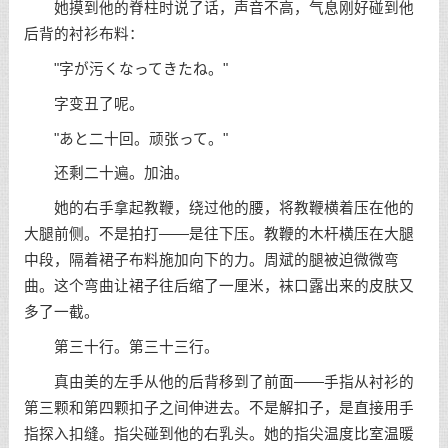
她摸到他的脊柱时说了话，声音不高，气息刚好碰到他
后背的衬衫布料：
"字が污くなってきたね。"
字变丑了呢。
"あと二十回。顽张って。"
还剩二十遍。加油。
她的右手拿起教鞭，绕过他的腰，将教鞭横着压在他的
大腿前侧。不是拍打——是往下压。教鞭的木杆横压在大腿
中段，隔着裙子布料施加向下的力。周斌的腿被迫微微弯
曲。这个弯曲让裙子往后缩了一厘米，袜口露出来的皮肤又
多了一截。
第三十行。第三十三行。
真由美的左手从他的后背移到了前面——手指从衬衫的
第三颗和第四颗扣子之间伸进去。不是解扣子，是直接用手
指探入扣缝。指尖碰到他的右乳头。她的指尖温度比室温暖