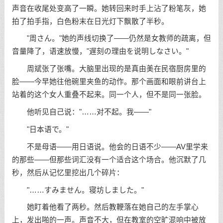
声音在收尾处变高了一瞬。她转回来时手上沾了粉笔灰，她
拍了拍手指，白色粉末在日光灯下飘散了半秒。
"周さん。"她的声线切换了——仍然是女教师的疏离，但
音量降了，语速放慢，"遅刻の理由を说明しなさい。"
周斌张了张嘴。大脑里出现的是真由美在民宿厨房里的
脸——今早她往他碗里夹鱼的动作。那个画面和眼前讲台上
站着的这个女人重叠不起来。同一个人，但不是同一张脸。
他听见自己说："……对不起。我——"
"日本语で。"
不是母语——用日语说。他会的日语不少——AV里学来
的那些——但那些词汇没有一个适合这个场合。他沉默了几
秒，然后从记忆里挖出几个碎片：
"……すみません。寝坊しました。"
她盯着他看了两秒。然后教鞭落在她自己的左手掌心
上，发出啪的一声。声音不大，但在教室的空旷混响中被放