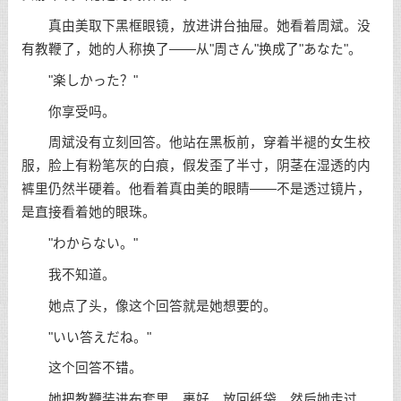
真由美取下黑框眼镜，放进讲台抽屉。她看着周斌。没
有教鞭了，她的人称换了——从"周さん"换成了"あなた"。
"楽しかった？"
你享受吗。
周斌没有立刻回答。他站在黑板前，穿着半褪的女生校
服，脸上有粉笔灰的白痕，假发歪了半寸，阴茎在湿透的内
裤里仍然半硬着。他看着真由美的眼睛——不是透过镜片，
是直接看着她的眼珠。
"わからない。"
我不知道。
她点了头，像这个回答就是她想要的。
"いい答えだね。"
这个回答不错。
她把教鞭装进布套里，裹好，放回纸袋。然后她走过