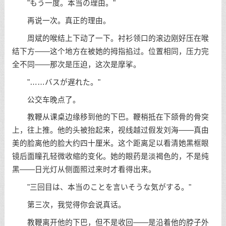
"もう一度。本当の理由。"
再说一次。真正的理由。
周斌的喉结上下动了一下。衬衫领口的滚边刚好压在喉
结下方——这个地方在被她的拇指掐过。位置相同，压力完
全不同——那次是压迫，这次是摩挲。
"……バスが遅れた。"
公交车晚点了。
教鞭从课桌边缘移到他的下巴。鞭梢抵在下颌骨的骨突
上，往上推。他的头被抬起来，视线越过假发刘海——真由
美的脸离他的脸大约四十厘米。这个距离足以看清她黑框眼
镜后面瞳孔轻微收缩的变化。她的眼药是淡褐色的，不是纯
黑——日光灯从侧面照过来时才看得出来。
"三回目は、本当のことを言いそうな気がする。"
第三次，我觉得你会说真话。
教鞭离开他的下巴，但不是收回——是沿着他的脖子外