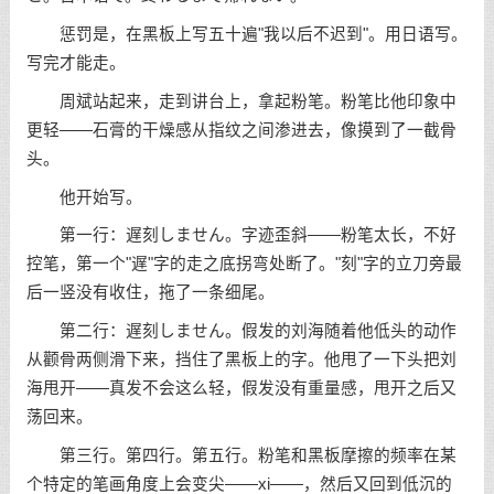
惩罚是，在黑板上写五十遍"我以后不迟到"。用日语写。
写完才能走。
周斌站起来，走到讲台上，拿起粉笔。粉笔比他印象中
更轻——石膏的干燥感从指纹之间渗进去，像摸到了一截骨
头。
他开始写。
第一行：遅刻しません。字迹歪斜——粉笔太长，不好
控笔，第一个"遅"字的走之底拐弯处断了。"刻"字的立刀旁最
后一竖没有收住，拖了一条细尾。
第二行：遅刻しません。假发的刘海随着他低头的动作
从颧骨两侧滑下来，挡住了黑板上的字。他甩了一下头把刘
海甩开——真发不会这么轻，假发没有重量感，甩开之后又
荡回来。
第三行。第四行。第五行。粉笔和黑板摩擦的频率在某
个特定的笔画角度上会变尖——xi——，然后又回到低沉的