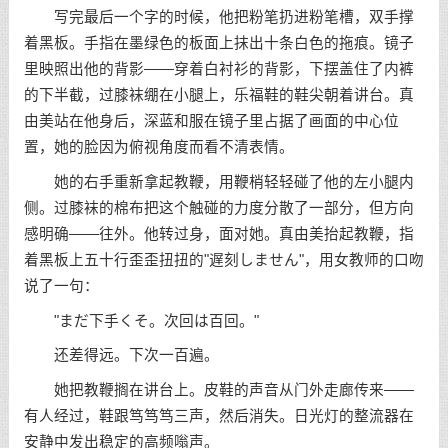
写完最后一个字的时候，他把粉笔扔进粉笔槽，双手撑
着黑板。手指在墨绿色的板面上抹出十条白色的拖痕。镜子
里映照出他的背影——穿着白衬衫的背影，下摆盖住了内裤
的下半截，过膝袜绷在小腿上，乐福鞋的鞋尖朝着讲台。真
由美站在他身后，深蓝和服在镜子里占据了画面的中心位
置，她的脸因为俯视角度而看不清表情。
她的右手重新拿起教鞭，用鞭梢轻轻碰了他的左小腿内
侧。过膝袜的棉布把这个触碰的力度分散了一部分，但方向
感明确——往外。他转过身，面对她。真由美抬起教鞭，指
着黑板上五十行歪歪扭扭的"遅刻しません"，用女教师的口吻
说了一句：
"まだ下手くそ。次回は百回。"
还差得远。下次一百遍。
她把教鞭搁在讲台上。皮鞋的声音从门外走廊传来——
有人经过，鞋跟笃笃笃三声，然后消失。日光灯的整流器在
安静中发出稳定的高频嗡声。