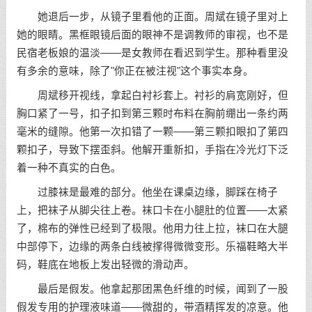
她退后一步，从镜子里看他的正面。周斌在镜子里对上
她的眼睛。黑框眼镜后面的眼神不是调教师的审视，也不是
民宿老板娘的温淡——是女教师在看迟到学生。那种看里没
有多余的意味，除了"你正在被注视"这个事实本身。
周斌移开视线，拿起白衬衫套上。衬衫的肩宽刚好，但
胸口紧了一号，扣子扣到第三颗时布料在胸前绷出一条约两
毫米的缝隙。他第一次扣错了一颗——第三颗扣眼扣了第四
颗扣子，导致下摆歪斜。他解开重新扣，手指在冷光灯下泛
着一种不真实的白色。
过膝袜是最难的部分。他坐在课桌边缘，脚踩在椅子
上，把袜子从脚尖往上卷。袜口卡在小腿肚的位置——太紧
了，棉布的弹性已经到了极限。他用力往上拉，袜口在大腿
中部停下，边缘的两条白线被撑得微微变形。乐福鞋略大半
码，鞋底在地板上发出轻微的滑动声。
最后是假发。他拿起那团黑色纤维的时候，闻到了一股
假发专用的护理液味道——微甜的，带酒精挥发的凉意。他