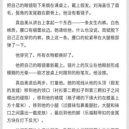
把自己的眼镜取下来搁在课桌上，戴上假发。刘海盖住了眉
毛，鬓角的发尾戳在颧骨上。他没有看镜子。
真由美从讲台上拿起一个东西——一条女生内裤。白色
棉质，腰口有细蕾丝边。她递给他，什么也没说。周斌脱下
自己正在穿的内裤，换上这一条。腰口的松紧带在大腿根部
弹了一下。
他穿完了。所有衣物都换好了。
他把自己的眼镜重新戴上。镜片上的灰尘在他眼前形成
模糊的光晕——刚才放桌上时蹭到的粉笔灰。他没擦。
真由美退后两步，打量他。她的视线从他的头顶（假发
的发缝）移到他的领口（衬衫第二颗扣子到第三颗扣子之间
绷出的缝隙），移到他的裙摆（格子裙的下缘大约在膝盖上
方十厘米），移到他的小腿（过膝袜包裹着腿肚，大腿和袜
口之间露出一截皮肤），最后到他的脚（乐福鞋带扣的金属
方块在灯下反光）。