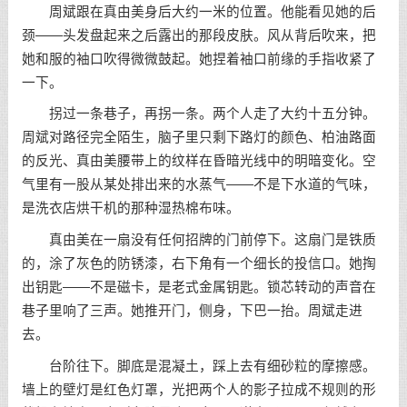
周斌跟在真由美身后大约一米的位置。他能看见她的后
颈——头发盘起来之后露出的那段皮肤。风从背后吹来，把
她和服的袖口吹得微微鼓起。她捏着袖口前缘的手指收紧了
一下。
拐过一条巷子，再拐一条。两个人走了大约十五分钟。
周斌对路径完全陌生，脑子里只剩下路灯的颜色、柏油路面
的反光、真由美腰带上的纹样在昏暗光线中的明暗变化。空
气里有一股从某处排出来的水蒸气——不是下水道的气味，
是洗衣店烘干机的那种湿热棉布味。
真由美在一扇没有任何招牌的门前停下。这扇门是铁质
的，涂了灰色的防锈漆，右下角有一个细长的投信口。她掏
出钥匙——不是磁卡，是老式金属钥匙。锁芯转动的声音在
巷子里响了三声。她推开门，侧身，下巴一抬。周斌走进
去。
台阶往下。脚底是混凝土，踩上去有细砂粒的摩擦感。
墙上的壁灯是红色灯罩，光把两个人的影子拉成不规则的形