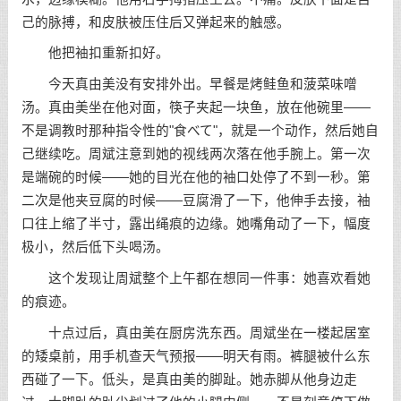
己的脉搏，和皮肤被压住后又弹起来的触感。
他把袖扣重新扣好。
今天真由美没有安排外出。早餐是烤鲑鱼和菠菜味噌
汤。真由美坐在他对面，筷子夹起一块鱼，放在他碗里——
不是调教时那种指令性的"食べて"，就是一个动作，然后她自
己继续吃。周斌注意到她的视线两次落在他手腕上。第一次
是端碗的时候——她的目光在他的袖口处停了不到一秒。第
二次是他夹豆腐的时候——豆腐滑了一下，他伸手去接，袖
口往上缩了半寸，露出绳痕的边缘。她嘴角动了一下，幅度
极小，然后低下头喝汤。
这个发现让周斌整个上午都在想同一件事：她喜欢看她
的痕迹。
十点过后，真由美在厨房洗东西。周斌坐在一楼起居室
的矮桌前，用手机查天气预报——明天有雨。裤腿被什么东
西碰了一下。低头，是真由美的脚趾。她赤脚从他身边走