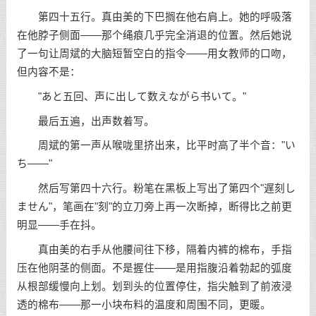
第四十五行。真由美的下巴搁在他右肩上。她的呼吸落
在他脖子侧面——那个绳痕几乎完全消退的位置。然后她说
了一句让周斌的大脑短暂空白的指令——用女教师的口吻，
但内容不是：
"あと五回、声に出して数えながら书いて。"
最后五遍，出声数着写。
周斌的第一声从喉咙里挤出来，比平时高了半个音："い
ち——"
然后写第四十六行。粉笔在黑板上写出了第四个"遅刻し
ません"，笔画在"刻"的立刀旁上再一次断掉，断得比之前更
明显——手在抖。
真由美的右手从他腰间往下移，隔着内裤的棉布，手指
压在他阴茎的侧面。不是握住——是用指腹沿着勃起的弧度
从根部缓慢向上划。划到头的位置停住，指尖触到了前液浸
透的棉布——那一小块布料的温度和周围不同，更暖。