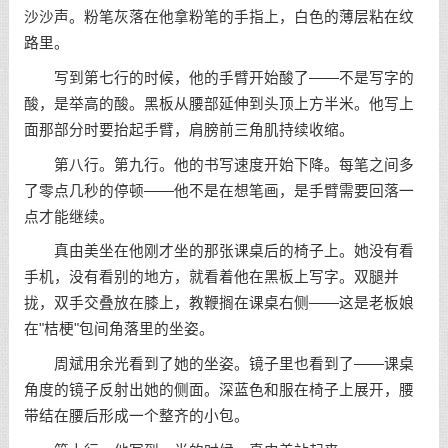
沙沙声。粉笔灰落在他拿粉笔的手指上，白色的薄层粘在纹
路里。
写到第七行的时候，他的手臂开始酸了——不是写字的
酸，是举高的酸。黑板从腰部延伸到头顶上方半米。他写上
面那部分时要抬起手臂，肩膀前三角肌持续收缩。
第八行。第九行。他的书写速度开始下降。每笔之间多
了零点几秒的停顿——他不是在想笔画，是手臂需要回落一
点才能继续。
真由美坐在他刚才坐的那张课桌后的椅子上。她没有看
手机，没有看别的地方，就看着他在黑板上写字。双腿并
拢，双手交叠放在膝上，教鞭搁在课桌右侧——这是老板娘
在"桔梗"包间角落里的坐姿。
周斌用余光看到了她的坐姿。镜子里也看到了——课桌
角度的镜子反射出她的侧面。深蓝色和服在椅子上展开，腰
带结在腰后形成一个整齐的小包。