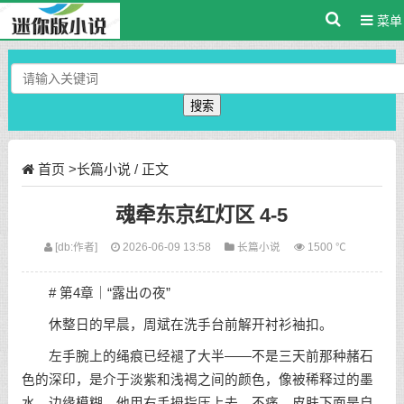
菜单
搜索
首页
>
长篇小说
/ 正文
魂牵东京红灯区 4-5
[db:作者]
2026-06-09 13:58
长篇小说
1500 ℃
# 第4章｜“露出の夜”
休整日的早晨，周斌在洗手台前解开衬衫袖扣。
左手腕上的绳痕已经褪了大半——不是三天前那种赭石
色的深印，是介于淡紫和浅褐之间的颜色，像被稀释过的墨
水，边缘模糊。他用右手拇指压上去。不痛。皮肤下面是自