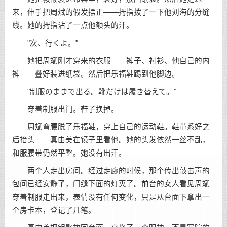
来，伸手把周斌的假发摆正——拇指拨了一下他刘海的分缝
线。她的拇指沾了一点他额头的汗。
"次、行くよ。"
她把周斌刚才穿来的衣服——裤子、衬衫、他自己的内
裤——叠好装进纸袋。然后把乐福鞋踢到他脚边。
"制服のままで出る。靴だけは履き替えて。"
穿着制服出门。鞋子换掉。
周斌弯腰脱了乐福鞋，穿上自己的运动鞋。鞋带系好之
后抬头——真由美在镜子里看他。她的头发依然一丝不乱，
和服腰带仍然平整。她没有出汗。
两个人走出房间。经过走廊的时候，那个传出敲击声的
包间已经安静了，门缝下面的灯灭了。前台的女人看见周斌
穿着制服走出来，表情没有任何变化，只是从台面下拿出一
个房卡本，登记了几笔。