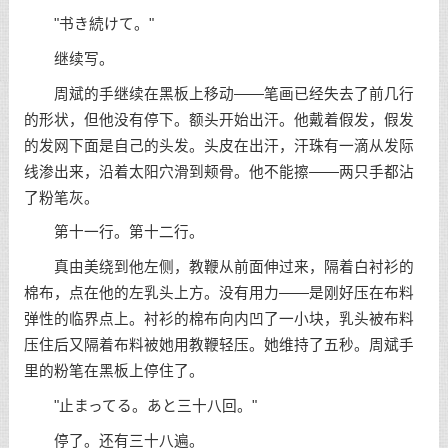
"书き続けて。"
继续写。
周斌的手继续在黑板上移动——笔画已经失去了前几行
的形状，但他没有停下。额头开始出汗。他戴着假发，假发
的发网下面是自己的头发。头皮在出汗，汗珠有一滴从发际
线渗出来，沿着太阳穴滑到颊骨。他不能擦——两只手都沾
了粉笔灰。
第十一行。第十二行。
真由美绕到他左侧，教鞭从前面伸过来，隔着白衬衫的
棉布，点在他的左乳头上方。没有用力——是刚好压在布料
弹性的临界点上。衬衫的棉布向内凹了一小块，乳头被布料
压住后又隔着布料被她用教鞭轻压。她维持了五秒。周斌手
里的粉笔在黑板上停住了。
"止まってる。あと三十八回。"
停了。还有三十八遍。