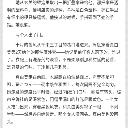
她从玄关的壁龛里取出一把折叠伞递给他。那把伞是透
明的塑料伞，便利店卖的那种，伞柄是白色塑料，握在手里
有细小的模具接缝线。他接过的时候，手指碰到了她的手
指。她没躲。
两个人出了门。
十月的夜风从千束三丁目的巷口灌进来。周斌穿着真由
美第2天给他的那件薄外套——她说是前任客人落下的，洗过
了。衣服上有洗涤剂的淡香，不是柔顺剂那种甜腻的花香，
是皂基的气味，干净到几乎刺鼻。
真由美走在前面。木屐踩在柏油路面上，声音不是叩
叩，是こつん——硬木敲在粗面上，每次间隔不完全均匀。
她走路的速度比平时慢。经过"桔梗"门口时，她没有转头。暖
帘今晚挂的是深紫色，门缝里漏出的灯光是暖黄色。一个女
人推门出来，穿着黑色风衣，和真由美对视了一眼——不到
半秒——然后各自继续走。那个女人没回头。真由美也没回
头。