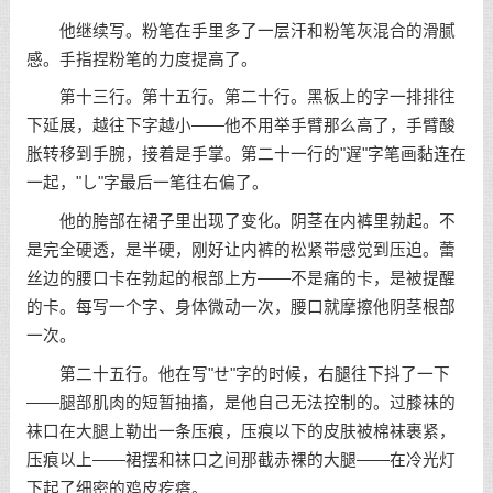
他继续写。粉笔在手里多了一层汗和粉笔灰混合的滑腻
感。手指捏粉笔的力度提高了。
第十三行。第十五行。第二十行。黑板上的字一排排往
下延展，越往下字越小——他不用举手臂那么高了，手臂酸
胀转移到手腕，接着是手掌。第二十一行的"遅"字笔画黏连在
一起，"し"字最后一笔往右偏了。
他的胯部在裙子里出现了变化。阴茎在内裤里勃起。不
是完全硬透，是半硬，刚好让内裤的松紧带感觉到压迫。蕾
丝边的腰口卡在勃起的根部上方——不是痛的卡，是被提醒
的卡。每写一个字、身体微动一次，腰口就摩擦他阴茎根部
一次。
第二十五行。他在写"せ"字的时候，右腿往下抖了一下
——腿部肌肉的短暂抽搐，是他自己无法控制的。过膝袜的
袜口在大腿上勒出一条压痕，压痕以下的皮肤被棉袜裹紧，
压痕以上——裙摆和袜口之间那截赤裸的大腿——在冷光灯
下起了细密的鸡皮疙瘩。