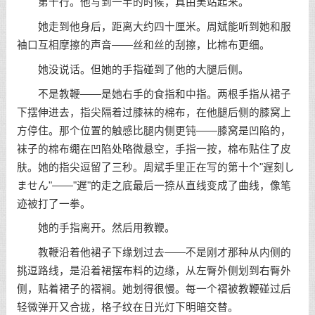
第十行。他写到一半的时候，真由美站起来。
她走到他身后，距离大约四十厘米。周斌能听到她和服
袖口互相摩擦的声音——丝和丝的刮擦，比棉布更细。
她没说话。但她的手指碰到了他的大腿后侧。
不是教鞭——是她右手的食指和中指。两根手指从裙子
下摆伸进去，指尖隔着过膝袜的棉布，在他腿后侧的膝窝上
方停住。那个位置的触感比腿内侧更钝——膝窝是凹陷的，
袜子的棉布绷在凹陷处略微悬空，手指一按，棉布贴住了皮
肤。她的指尖逗留了三秒。周斌手里正在写的第十个"遅刻し
ません"——"遅"的走之底最后一捺从直线变成了曲线，像笔
迹被打了一拳。
她的手指离开。然后用教鞭。
教鞭沿着他裙子下缘划过去——不是刚才那种从内侧的
挑逗路线，是沿着裙摆布料的边缘，从左臀外侧划到右臀外
侧，贴着裙子的褶裥。她划得很慢。每一个褶被教鞭碰过后
轻微弹开又合拢，格子纹在日光灯下明暗交替。