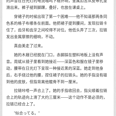
的声音在日光灯的电流嗡鸣下格外响，金属扣舌从皮带孔里
滑出来。裤子褪到脚踝，叠好，也放在课桌上。
穿裙子的时候出现了第一个困难——他不知道那两条同
色系的格子布哪条在前面。他把裙子提到腰间，发现拉链卡
住了，齿牙和齿牙之间咬得不对位。他低头弄了三次，拉链
发出金属摩擦的细响，不动。
真由美走了过来。
她的木屐已经脱在门口，赤脚踩在塑料地板上没有声
音。周斌从镜子里看到她接近——深蓝色和服在镜子里移
动，腰带在日光灯下呈现一种接近黑的深蓝。她走到他身
后，右手绕过他的腰，捏住裙子的拉链头。她的手指没有碰
到他的皮肤，但指背离他髋骨不到一厘米。
拉链咔嗒一声合上了。她的手指收回去，指尖顺着拉链
合上的轨迹向上滑了大约三厘米——这个动作不是必须的，
拉链已经合上了。
"似合ってる。"