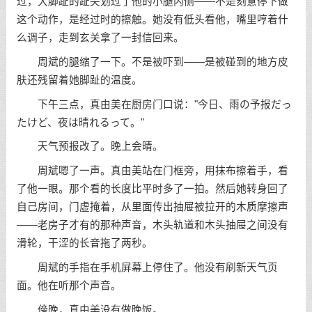
过，大脚趾的趾尖划过了他的小腿内侧——不是刻意停下做
这个动作，是经过时的擦触。她没有低头看他，嘴里哼着什
么调子，走到玄关拿了一封信回来。
周斌的腿缩了一下。不是被吓到——是被碰到的地方皮
肤还残留着她脚趾的温度。
下午三点，真由美在厨房门口说："今日、雨の予报だっ
たけど、夜は晴れるって。"
天气预报改了。晚上会晴。
周斌嗯了一声。真由美站在门框旁，用抹布擦着手，看
了他一眼。那个看的长度比平时多了一拍。然后她转身回了
自己房间，门虚掩着，从里面传出抽屉被拉开的木质摩擦声
——老房子才有的那种声音，木头轨道和木头抽屉之间没有
滑轮，干涩的长音拖了两秒。
周斌的手指在手机屏幕上停住了。他没有刷新天气页
面。他在听那个声音。
傍晚，真由美没有做晚饭。