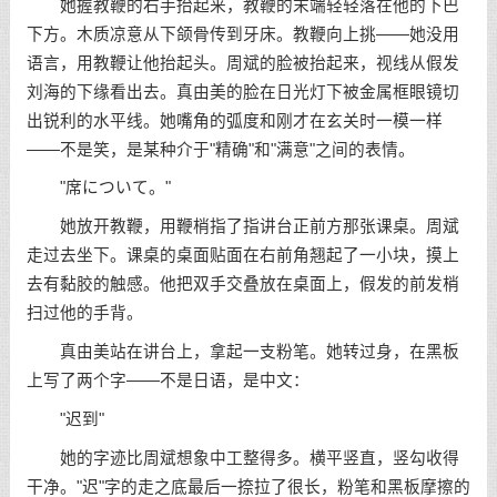
她握教鞭的右手抬起来，教鞭的末端轻轻落在他的下巴
下方。木质凉意从下颌骨传到牙床。教鞭向上挑——她没用
语言，用教鞭让他抬起头。周斌的脸被抬起来，视线从假发
刘海的下缘看出去。真由美的脸在日光灯下被金属框眼镜切
出锐利的水平线。她嘴角的弧度和刚才在玄关时一模一样
——不是笑，是某种介于"精确"和"满意"之间的表情。
"席について。"
她放开教鞭，用鞭梢指了指讲台正前方那张课桌。周斌
走过去坐下。课桌的桌面贴面在右前角翘起了一小块，摸上
去有黏胶的触感。他把双手交叠放在桌面上，假发的前发梢
扫过他的手背。
真由美站在讲台上，拿起一支粉笔。她转过身，在黑板
上写了两个字——不是日语，是中文：
"迟到"
她的字迹比周斌想象中工整得多。横平竖直，竖勾收得
干净。"迟"字的走之底最后一捺拉了很长，粉笔和黑板摩擦的