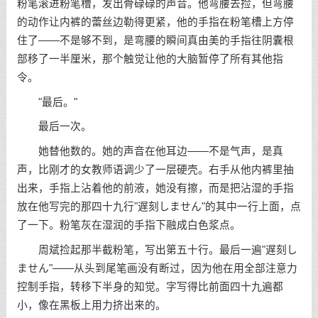
粉笔滚进粉笔槽，发出骨碌碌的声音。他弯腰去捡，但弯腰
的动作让内裤的蕾丝边勒得更紧，他的手指在粉笔槽上方停
住了——不是够不到，是弯腰的瞬间真由美的手指往阴囊根
部移了一半厘米，那个触觉让他的大脑暂停了所有其他指
令。
"最后。"
最后一次。
她替他数的。她的声音在他耳边——不是气声，是真
声，比刚才的女教师语调少了一层硬壳。右手从他内裤里抽
出来，手指上沾着他的前液，她没有擦，而是把沾湿的手指
放在他写完的那四十九行"遅刻しません"的其中一行上面，点
了一下。粉笔灰在湿润的手指下融成白色浆点。
周斌捡起那半截粉笔，写出第五十行。最后一遍"遅刻し
ません"——从头到尾笔画没有断过，因为他在用全部注意力
控制手指，转移下半身的知觉。字写得比前面四十九遍都
小，像在黑板上用力挤出来的。