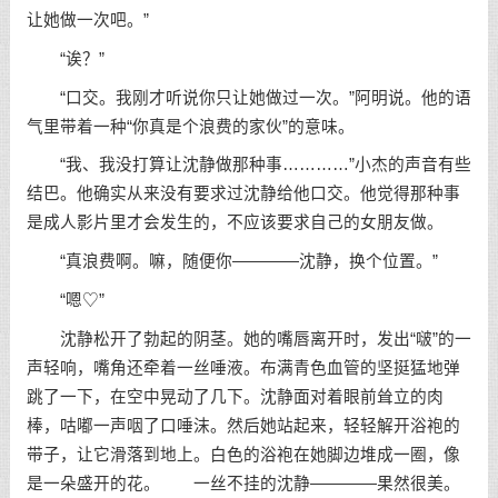
让她做一次吧。”
“诶？”
“口交。我刚才听说你只让她做过一次。”阿明说。他的语
气里带着一种“你真是个浪费的家伙”的意味。
“我、我没打算让沈静做那种事…………”小杰的声音有些
结巴。他确实从来没有要求过沈静给他口交。他觉得那种事
是成人影片里才会发生的，不应该要求自己的女朋友做。
“真浪费啊。嘛，随便你————沈静，换个位置。”
“嗯♡”
沈静松开了勃起的阴茎。她的嘴唇离开时，发出“啵”的一
声轻响，嘴角还牵着一丝唾液。布满青色血管的坚挺猛地弹
跳了一下，在空中晃动了几下。沈静面对着眼前耸立的肉
棒，咕嘟一声咽了口唾沫。然后她站起来，轻轻解开浴袍的
带子，让它滑落到地上。白色的浴袍在她脚边堆成一圈，像
是一朵盛开的花。 一丝不挂的沈静————果然很美。