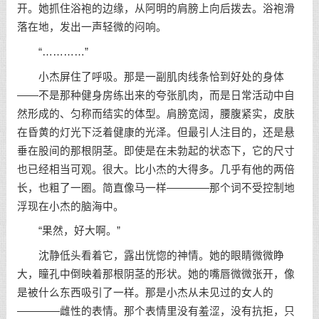
开。她抓住浴袍的边缘，从阿明的肩膀上向后拨去。浴袍滑
落在地，发出一声轻微的闷响。
“…………”
小杰屏住了呼吸。那是一副肌肉线条恰到好处的身体
——不是那种健身房练出来的夸张肌肉，而是日常活动中自
然形成的、匀称而结实的体型。肩膀宽阔，腰腹紧实，皮肤
在昏黄的灯光下泛着健康的光泽。但最引人注目的，还是悬
垂在股间的那根阴茎。即使是在未勃起的状态下，它的尺寸
也已经相当可观。很大。比小杰的大得多。几乎有他的两倍
长，也粗了一圈。简直像马一样————那个词不受控制地
浮现在小杰的脑海中。
“果然，好大啊。”
沈静低头看着它，露出恍惚的神情。她的眼睛微微睁
大，瞳孔中倒映着那根阴茎的形状。她的嘴唇微微张开，像
是被什么东西吸引了一样。那是小杰从未见过的女人的
————雌性的表情。那个表情里没有羞涩，没有抗拒，只