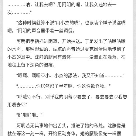
…………呐，让我去吧？用阿明的嘴，让我久违地去一
次…………”
“这种时候就算不说”用小杰的嘴“，也该装个样子说漏嘴
吧。”阿明的声音里带着一丝调侃。
阿明把手指插进阴道，开始抽送。于是发出了咕啾咕啾
的水声，那种湿润的、黏腻的声音透过麦克风清晰地传到了
小杰的耳中。沈静的腿间有液体————爱液正在滴落，在
地毯上留下深色的湿痕。
“嗯啊、啊嗯♡小、小杰的舔法，我又不知道…………”
“…………你居然忍了半年啊，你这性欲怪物。”
“呼哦♡不行、别弹我的阴蒂♡要去了、要去要去♡我想
用嘴去♡”
“好啦好啦。”
阿明若无其事地伸出舌头，插进了她的私处。沈静像是
就在等这一刻一样，开始扭动身体，她的腰肢像蛇一样摆