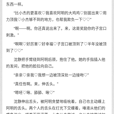
东西一样。
“比小杰的更喜欢♡我喜欢阿明的大鸡鸡♡别拔出来♡用
力顶我♡小杰够不到的地方，也帮我欺负一下♡♡”
“啊——啊。你还真说出来了。来，这是奖励你的子宫口
刺激。”
“啊啊♡好厉害♡好幸福♡子宫口被顶到了♡半年没被顶
到了♡♡”
沈静把手臂绕到阿明后颈，抱住了他。她的手指插入他
的发间，把他的脸拉向自己。
“亲亲♡亲我♡我想一边被顶深处一边接吻♡”
“真任性啊。来，伸舌头。”
“嗯呸♡啾、舔舔、啾♡”
沈静伸出舌头，被阿明贪婪地吸吮着，自己也主动缠上
阿明的舌头。两个人的舌头在灯光下交缠着，唾液从他们的