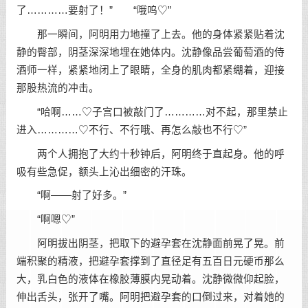
了…………要射了！” “哦呜♡”
那一瞬间，阿明用力地撞了上去。他的身体紧紧贴着沈
静的臀部，阴茎深深地埋在她体内。沈静像品尝葡萄酒的侍
酒师一样，紧紧地闭上了眼睛，全身的肌肉都紧绷着，迎接
那股热流的冲击。
“哈啊……♡子宫口被敲门了…………对不起，那里禁止
进入…………♡不行、不行哦、再怎么敲也不行♡”
两个人拥抱了大约十秒钟后，阿明终于直起身。他的呼
吸有些急促，额头上沁出细密的汗珠。
“啊——射了好多。”
“啊嗯♡”
阿明拔出阴茎，把取下的避孕套在沈静面前晃了晃。前
端积聚的精液，把避孕套撑到了直径足有五百日元硬币那么
大，乳白色的液体在橡胶薄膜内晃动着。沈静微微仰起脸，
伸出舌头，张开了嘴。阿明把避孕套的口倒过来，对着她的