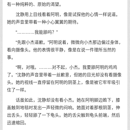
有一种纯粹的、原始的渴望。
沈静用上目线看着阿明，像是试探他的心情一样说道。
她的声音里带着一种小心翼翼的期待。
“…………我能舔吗？”
“先跟小杰道歉。”阿明说着，微微向小杰那边偏过身体，
看向摄像头。他的表情很平静，像是在说一件理所当然的
事。
“啊，对哦。………对不起，小杰。我要舔阿明的鸡鸡
了。”沈静的声音里带着一丝歉意，但她的目光却没有看摄像
头。她的视线一直停留在阿明的阴茎上，像是被它牢牢吸引
住了一样。
话虽如此，沈静却没有看小杰。她在阿明脚边跪下，膝
盖触到地毯时发出一声轻微的闷响。她面对着那根阴茎，伸
出舌头，轻轻舔了一下龟头。她的舌尖触到龟头前端，然后
迅速缩回。