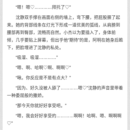
“嗯！嗯♡…………拜托了♡”
沈静双手撑在画面右侧的墙上，弯下腰，把屁股撅了起
来。她的背部线条在灯光下形成一道优美的弧线，从肩膀到
腰部再到臀部，流畅而自然。小杰以为要插入了，身体前
倾，几乎要贴上屏幕，但出乎他“期待”的是，阿明在她身后跪
下，把脸埋进了沈静的私处。
“吸溜、吸溜…………”
“嗯、啊、哈啊♡啊、啊啊♡”
“啾。你反应是不是有点大？”
“因为、好久没被人舔了…………嗯♡”沈静的声音里带着
一种委屈般的撒娇。
“那今天你就好好享受吧。”
“嗯，我会好好享受的…………啊啊！哈啊、嗯、啊啊啊
♡”