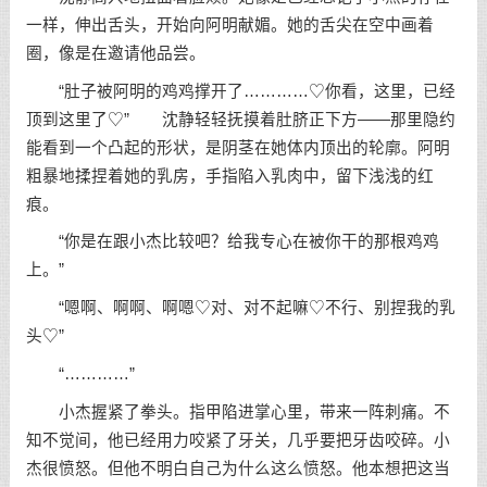
一样，伸出舌头，开始向阿明献媚。她的舌尖在空中画着
圈，像是在邀请他品尝。
“肚子被阿明的鸡鸡撑开了…………♡你看，这里，已经
顶到这里了♡” 沈静轻轻抚摸着肚脐正下方——那里隐约
能看到一个凸起的形状，是阴茎在她体内顶出的轮廓。阿明
粗暴地揉捏着她的乳房，手指陷入乳肉中，留下浅浅的红
痕。
“你是在跟小杰比较吧？给我专心在被你干的那根鸡鸡
上。”
“嗯啊、啊啊、啊嗯♡对、对不起嘛♡不行、别捏我的乳
头♡”
“…………”
小杰握紧了拳头。指甲陷进掌心里，带来一阵刺痛。不
知不觉间，他已经用力咬紧了牙关，几乎要把牙齿咬碎。小
杰很愤怒。但他不明白自己为什么这么愤怒。他本想把这当