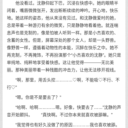
他没看过。沈静仰起下巴，沉浸在快感中。她的眼睛半
闭着，嘴唇微微张开，发出断断续续的呻吟。开心地，快乐
地。她这样的姿态，他从来没有见过。和沈静做爱时的她，
总是带着一种游刃有余的微笑，只是静静地看着他。就连喘
息声也是克制的，像是怕被人听到一样。那是小杰喜欢的、
含蓄的女性。但是，屏幕深处的那个女人，却是一头野兽。
像野兽一样，遵循着动物性的本能，沉醉在快乐之中。她不
再克制，不再掩饰，不再扮演那个“小杰喜欢的沈静”。她只是
单纯地、纯粹地享受着快感。这让他觉得————无比美
丽。那种美丽带着一种残酷的冲击力，让他无法移开视线。
“啊，那里，用舌头挖…………♡啊，不能吸♡不行、不
行♡”
“嗯。你是不是要去了？”
“哈啊、哈啊…………嗯。好像，快要去了……”沈静的声
音开始颤抖。 “真快啊。不过你本来就喜欢被舔嘛。”
“我觉得也有好久没做了的原因…………我也喜欢被舔。