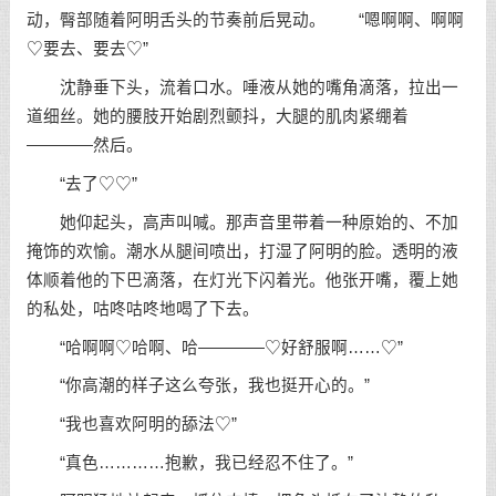
动，臀部随着阿明舌头的节奏前后晃动。 “嗯啊啊、啊啊
♡要去、要去♡”
沈静垂下头，流着口水。唾液从她的嘴角滴落，拉出一
道细丝。她的腰肢开始剧烈颤抖，大腿的肌肉紧绷着
————然后。
“去了♡♡”
她仰起头，高声叫喊。那声音里带着一种原始的、不加
掩饰的欢愉。潮水从腿间喷出，打湿了阿明的脸。透明的液
体顺着他的下巴滴落，在灯光下闪着光。他张开嘴，覆上她
的私处，咕咚咕咚地喝了下去。
“哈啊啊♡哈啊、哈————♡好舒服啊……♡”
“你高潮的样子这么夸张，我也挺开心的。”
“我也喜欢阿明的舔法♡”
“真色…………抱歉，我已经忍不住了。”