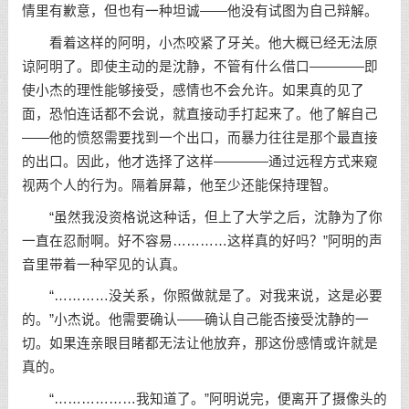
情里有歉意，但也有一种坦诚——他没有试图为自己辩解。
看着这样的阿明，小杰咬紧了牙关。他大概已经无法原
谅阿明了。即使主动的是沈静，不管有什么借口————即
使小杰的理性能够接受，感情也不会允许。如果真的见了
面，恐怕连话都不会说，就直接动手打起来了。他了解自己
——他的愤怒需要找到一个出口，而暴力往往是那个最直接
的出口。因此，他才选择了这样————通过远程方式来窥
视两个人的行为。隔着屏幕，他至少还能保持理智。
“虽然我没资格说这种话，但上了大学之后，沈静为了你
一直在忍耐啊。好不容易…………这样真的好吗？”阿明的声
音里带着一种罕见的认真。
“…………没关系，你照做就是了。对我来说，这是必要
的。”小杰说。他需要确认——确认自己能否接受沈静的一
切。如果连亲眼目睹都无法让他放弃，那这份感情或许就是
真的。
“………………我知道了。”阿明说完，便离开了摄像头的