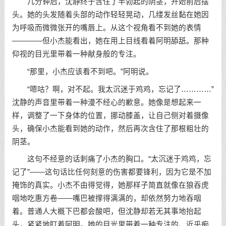
几分钟后，沈静终于含住了半勃起的阴茎，开始前后摆
头。她的头发随着头部的动作轻轻晃动，几缕发丝黏在她因
为呼吸而微微张开的嘴唇上。从这个视角看不到她的表情
————但小杰能看出，她在用上目线看着阿明舔舐。那种
仰视的目光里带着一种献身般的专注。
“那里，小杰应该看不到吧。”阿明说。
“嗯咕？啊，对不起。我太沉迷于鸡鸡，忘记了…………”
沈静的声音里带着一种漫不经心的歉意。她像是想起来一
样，调整了一下身体的位置，挪动膝盖，让自己侧对着摄像
头，确保小杰能看到她的动作，然后再次含住了那根粗壮的
阴茎。
这句不经意的话刺痛了小杰的胸口。“太沉迷于鸡鸡，忘
记了”——这句话比任何刻意的伤害都要锋利，因为它是不加
掩饰的真实。小杰不由得觉得，她那样子简直就像在狼吞虎
咽地吃惠方卷——嘴巴被撑得满满的，却依然努力地吞咽
着。普通人大概下巴都会酸吧，但沈静却若无其事地抬起
头，紧紧地盯着阿明。她的目光里带着一种专注的、近乎痴