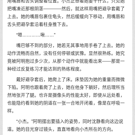
用嘴唇和舌头调整着位置。小杰正想着她要干什么，只见她
把嘴凑近那根阴茎————然后，就这样用嘴把避孕套戴了
上去。她的嘴唇包裹住龟头，然后缓缓向下移动，用嘴唇和
舌头把避孕套沿着柱身推下去。
“嗯…………啾……”
嘴巴够不到的部分，她若无其事地用手卷了上去。她的
动作流畅而自然，没有任何停顿或犹豫。显然很熟练。她究
竟被阿明抱过多少次，从那个动作中就能看出来——那是一
种经过反复练习才能达到的熟练程度。
戴好避孕套后，她爬上了床。床垫因为她的重量而微微
下陷。阿明也跟着爬了上去，她在他身下躺好，然后理所当
然地张开了腿。也许是摄像头的性能太好，即使从远处看，
也能隐约看到她的阴道在一张一合地开闭着，像是在呼吸一
样。
“小杰。”阿明摆出要插入的姿势，同时沈静看向这边说
道。她的目光穿过镜头，直直地看向小杰所在的方向。