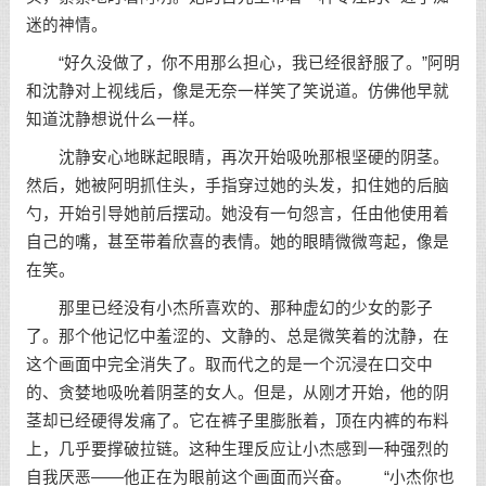
迷的神情。
“好久没做了，你不用那么担心，我已经很舒服了。”阿明
和沈静对上视线后，像是无奈一样笑了笑说道。仿佛他早就
知道沈静想说什么一样。
沈静安心地眯起眼睛，再次开始吸吮那根坚硬的阴茎。
然后，她被阿明抓住头，手指穿过她的头发，扣住她的后脑
勺，开始引导她前后摆动。她没有一句怨言，任由他使用着
自己的嘴，甚至带着欣喜的表情。她的眼睛微微弯起，像是
在笑。
那里已经没有小杰所喜欢的、那种虚幻的少女的影子
了。那个他记忆中羞涩的、文静的、总是微笑着的沈静，在
这个画面中完全消失了。取而代之的是一个沉浸在口交中
的、贪婪地吸吮着阴茎的女人。但是，从刚才开始，他的阴
茎却已经硬得发痛了。它在裤子里膨胀着，顶在内裤的布料
上，几乎要撑破拉链。这种生理反应让小杰感到一种强烈的
自我厌恶——他正在为眼前这个画面而兴奋。 “小杰你也