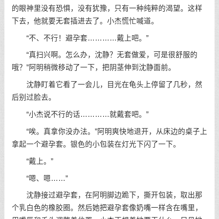
的眼神里没有恐惧，没有犹豫，只有一种纯粹的渴望。这样
下去，他就要无套插进去了。小杰慌忙喊道。
“不、不行！避孕套…………戴上吧。”
“真扫兴啊。怎么办，沈静？无套做爱，可是很舒服的
哦？”阿明稍微移动了一下，把阴茎伸到沈静面前。
沈静盯着它看了一会儿，目光在龟头上停留了几秒，然
后别过脸去。
“小杰说不行的话…………就戴套吧。”
“唉。真拿你没办法。”阿明爽快地退开，从床边的桌子上
拿起一个避孕套。银色的小包装在灯光下闪了一下。
“戴上。”
“嗯、嗯……”
沈静接过避孕套，在阿明脚边跪下，撕开包装，取出那
个乳白色的橡胶圈。然后她把避孕套像奶嘴一样含在嘴里，