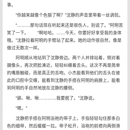
事。
“你越来越像个色狼了啊？”沈静的声音里带着一丝调侃。
“………那句话现在听起来还是很伤人，别说了。”阿明苦
笑了一下。 “啊哈哈。……今天，你要好好享受我的身体
哦。”沈静拉着阿明的手臂站了起来。她的动作很自然，像是
做过无数次一样。
阿明顺从地站到了沈静旁边。两个人并排站着，侧对着
摄像头，再次把脸凑近，轻轻纠缠着舌头。这次不再是简单
的嘴唇触碰，而是真正的舌吻。小杰能看到他们的舌头在彼
此的口腔中交缠，能看到沈静的手搭在阿明的肩膀上，能看
到阿明的手自然地放在沈静的腰侧。
“舔、啾、啾…………我要脱了。”沈静说。
“嗯。”
沈静把手搭在阿明浴袍的带子上，手指轻轻勾住那条白
色的细带，然后缓缓一拉。带子松开，浴袍的前襟向两侧滑