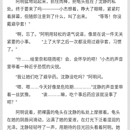
阿明猛地站起来，抓住肉棒，把龟头抵在了沈静的私
处。终于要来了吗————小杰想着，睁大了眼睛，紧紧盯
着屏幕，但随即注意到了什么，叫了出来。 “等等！你没
戴避孕套！”
“啊，忘了。”阿明用轻松的语气说道，像是在说一件无关
紧要的小事。 “上了大学之后一次都没用过避孕套，习惯
了。”
“什……绘里奈和晓雨呢！会、会怀孕的吧！”小杰的声音
里带着一种近乎恐慌的尖锐。
“我让她们吃了避孕药。沈静没吃吗？”阿明问。
“嗯、嗯……今天好像是危险期…………”沈静的声音里带
着一丝犹豫。 “诶………嘛，吃个事后药应该就没事了
吧？”
阿明说着，把裸露的龟头在沈静的私处上摩擦着。龟头
在她的阴唇间滑动，沾满了她的爱液，在灯光下泛着湿润的
光泽。沈静轻轻哼了一声，用期待的目光回头看着阿明。她