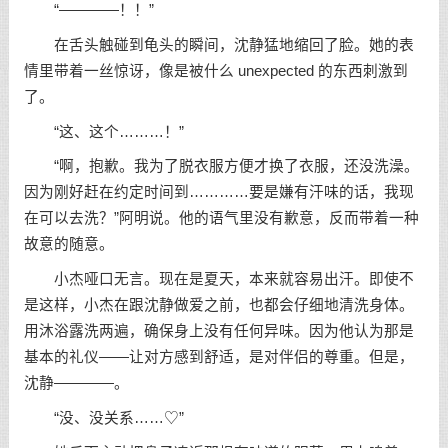
“————！！”
在舌头触碰到龟头的瞬间，沈静猛地缩回了脸。她的表
情里带着一丝惊讶，像是被什么 unexpected 的东西刺激到
了。
“这、这个………！”
“啊，抱歉。我为了脱衣服方便才换了衣服，还没洗澡。
因为刚好赶在约定时间到…………要是嫌有汗味的话，我现
在可以去洗？”阿明说。他的语气里没有歉意，反而带着一种
故意的随意。
小杰哑口无言。现在是夏天，本来就容易出汗。即使不
是这样，小杰在跟沈静做爱之前，也都会仔细地清洗身体。
用沐浴露洗两遍，确保身上没有任何异味。因为他认为那是
基本的礼仪——让对方感到舒适，是对伴侣的尊重。但是，
沈静————。
“没、没关系……♡”