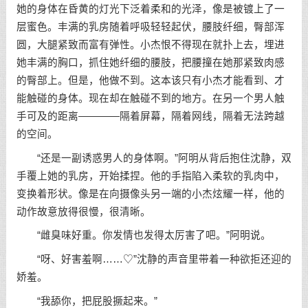
她的身体在昏黄的灯光下泛着柔和的光泽，像是被镀上了一
层蜜色。丰满的乳房随着呼吸轻轻起伏，腰肢纤细，臀部浑
圆，大腿紧致而富有弹性。小杰恨不得现在就扑上去，埋进
她丰满的胸口，抓住她纤细的腰肢，把腰撞在她那紧致肉感
的臀部上。但是，他做不到。这本该只有小杰才能看到、才
能触碰的身体。现在却在触碰不到的地方。在另一个男人触
手可及的距离————隔着屏幕，隔着网线，隔着无法跨越
的空间。
“还是一副诱惑男人的身体啊。”阿明从背后抱住沈静，双
手覆上她的乳房，开始揉捏。他的手指陷入柔软的乳肉中，
变换着形状。像是在向摄像头另一端的小杰炫耀一样，他的
动作故意放得很慢，很清晰。
“雌臭味好重。你发情也发得太厉害了吧。”阿明说。
“呀、好害羞啊……♡”沈静的声音里带着一种欲拒还迎的
娇羞。
“我舔你，把屁股撅起来。”