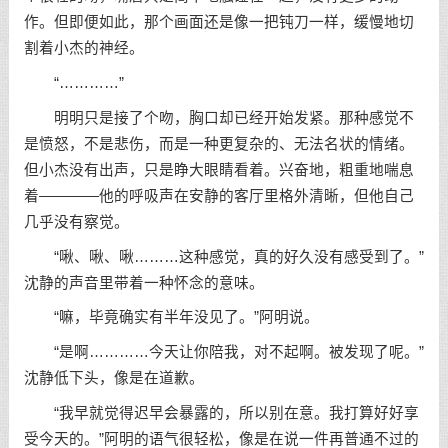
作。但即便如此，那个画面还是像一把钝刀一样，缓慢地切
割着小杰的神经。
“…………”
明明只是接了个吻，胸口却已经开始发紧。那种感觉不
是愤怒，不是悲伤，而是一种更复杂的、无法名状的情绪。
但小杰没有出声，只是睁大眼睛看着。兴奋地，粗重地喘息
着————他的呼吸声在安静的客厅里格外清晰，但他自己
几乎没有察觉。
“啾、啾、啾………这种感觉，真的好久没有感受到了。”
沈静的声音里带着一种怀念的意味。
“嘛，毕竟确实有半年没见了。”阿明说。
“是啊…………今天让你陪我，对不起啊。被发现了呢。”
沈静低下头，像是在道歉。
“我早就觉得迟早会暴露的，所以别在意。我打算好好享
受今天的。”阿明的语气很轻松，像是在说一件再普通不过的