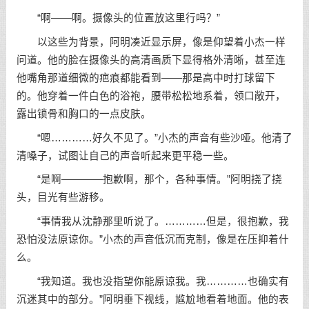
“啊——啊。摄像头的位置放这里行吗？”
以这些为背景，阿明凑近显示屏，像是仰望着小杰一样
问道。他的脸在摄像头的高清画质下显得格外清晰，甚至连
他嘴角那道细微的疤痕都能看到——那是高中时打球留下
的。他穿着一件白色的浴袍，腰带松松地系着，领口敞开，
露出锁骨和胸口的一点皮肤。
“嗯…………好久不见了。”小杰的声音有些沙哑。他清了
清嗓子，试图让自己的声音听起来更平稳一些。
“是啊————抱歉啊，那个，各种事情。”阿明挠了挠
头，目光有些游移。
“事情我从沈静那里听说了。…………但是，很抱歉，我
恐怕没法原谅你。”小杰的声音低沉而克制，像是在压抑着什
么。
“我知道。我也没指望你能原谅我。我…………也确实有
沉迷其中的部分。”阿明垂下视线，尴尬地看着地面。他的表