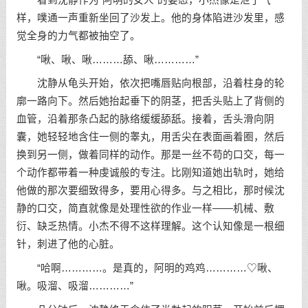
样，噗通一声重新坐回了沙发上。他的身体陷进沙发里，感
觉全身的力气都被抽空了。
“啾、啾、啾………舔、啾…………”
沈静从龟头开始，依次把嘴唇贴向根部，沿着柱身的轮
廓一路向下。然后她抬起垂下的阴茎，把舌头贴上了背侧的
血管，沿着那条凸起的脉络缓缓舔舐。接着，舌头滑向阴
囊，她轻轻地含住一侧的睾丸，用舌尖在表面画着圈，然后
换到另一侧，做着同样的动作。那是一丝不苟的口交，每一
个动作都带着一种虔诚般的专注。比刚知道她出轨时，她给
他做的那次要细致得多，要用心得多。与之相比，那时候沈
静的口交，简直就像是处理性欲的作业一样——机械、敷
衍、缺乏热情。小杰不得不这样理解。这个认知像是一根细
针，刺进了他的心脏。
“哈啊…………。是真的，阿明的鸡鸡…………♡啾、
啾。吸溜、吸溜…………”