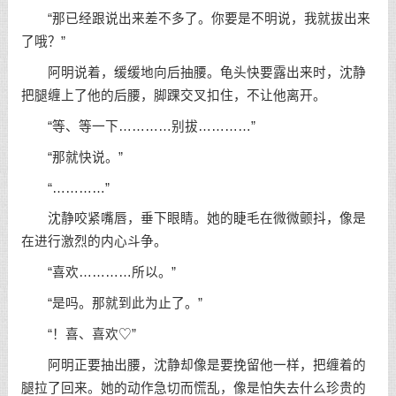
“那已经跟说出来差不多了。你要是不明说，我就拔出来
了哦？”
阿明说着，缓缓地向后抽腰。龟头快要露出来时，沈静
把腿缠上了他的后腰，脚踝交叉扣住，不让他离开。
“等、等一下…………别拔…………”
“那就快说。”
“…………”
沈静咬紧嘴唇，垂下眼睛。她的睫毛在微微颤抖，像是
在进行激烈的内心斗争。
“喜欢…………所以。”
“是吗。那就到此为止了。”
“！喜、喜欢♡”
阿明正要抽出腰，沈静却像是要挽留他一样，把缠着的
腿拉了回来。她的动作急切而慌乱，像是怕失去什么珍贵的