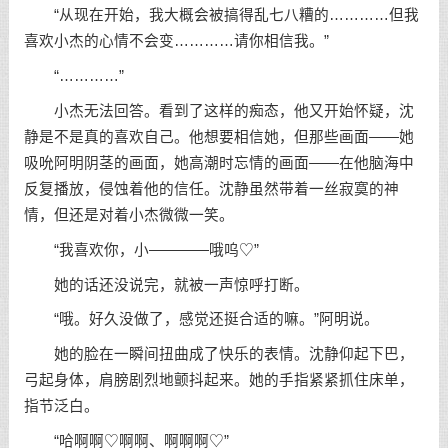
“从现在开始，我大概会被搞得乱七八糟的…………但我
喜欢小杰的心情不会变…………请你相信我。”
“…………”
小杰无法回答。看到了这样的痴态，他又开始怀疑，沈
静是不是真的喜欢自己。他想要相信她，但那些画面——她
吸吮阿明阴茎的画面，她高潮时忘情的画面——在他脑海中
反复播放，侵蚀着他的信任。沈静虽然带着一丝寂寞的神
情，但还是对着小杰微微一笑。
“我喜欢你，小————哦呜♡”
她的话还没说完，就被一声惊呼打断。
“哦。好久没做了，感觉还挺合适的嘛。”阿明说。
她的脸在一瞬间扭曲成了快乐的表情。沈静仰起下巴，
弓起身体，肩膀剧烈地颤抖起来。她的手指紧紧抓住床单，
指节泛白。
“哈啊啊♡啊啊、啊啊啊♡”