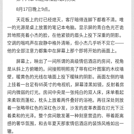
8月17日晚上9点。
天花板上的灯已经熄灭，客厅暗得连脚下都看不清。唯
一的光源是桌上放置的笔记本电脑。显示屏的青白色光芒诡
异地照亮着小杰的脸，在他紧锁的眉头上投下深重的阴影。
空调的嗡鸣声在寂静中格外清晰，但小杰几乎听不见它——
他的全部注意力都集中在屏幕上那个即将开始的画面上。
屏幕上，映出了一间所谓的高级情侣酒店的房间，视角
是从斜上方俯瞰的。间接照明照亮了带有红叶图案的木纹墙
壁，暖黄色的光线在墙面上投下暧昧的阴影。画面左侧的墙
上挂着一台足有65英寸的电视机，屏幕漆黑如镜，反射着房
间内微弱的灯光。房间中央是一张纯白的双人床，床单看起
来柔软而蓬松，枕头上放着两件叠好的浴袍。再往深处则放
着一张略带红色的深红色沙发，沙发的皮革表面在灯光下泛
着柔和的光泽。整个房间散发著一种刻意营造的、带着距离
感的奢华氛围，和去年夏天那家情侣酒店的装饰风格如出一
辙。