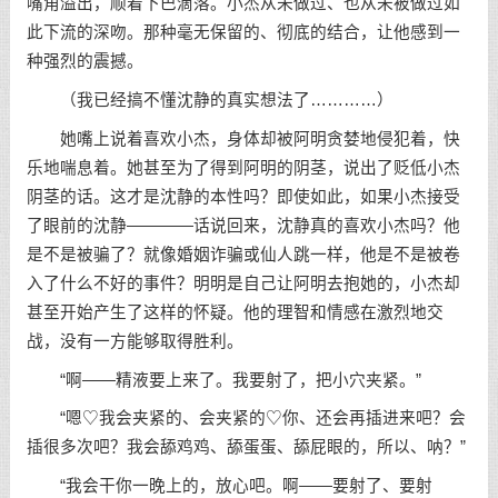
嘴角溢出，顺着下巴滴落。小杰从未做过、也从未被做过如
此下流的深吻。那种毫无保留的、彻底的结合，让他感到一
种强烈的震撼。
（我已经搞不懂沈静的真实想法了…………）
她嘴上说着喜欢小杰，身体却被阿明贪婪地侵犯着，快
乐地喘息着。她甚至为了得到阿明的阴茎，说出了贬低小杰
阴茎的话。这才是沈静的本性吗？即使如此，如果小杰接受
了眼前的沈静————话说回来，沈静真的喜欢小杰吗？他
是不是被骗了？就像婚姻诈骗或仙人跳一样，他是不是被卷
入了什么不好的事件？明明是自己让阿明去抱她的，小杰却
甚至开始产生了这样的怀疑。他的理智和情感在激烈地交
战，没有一方能够取得胜利。
“啊——精液要上来了。我要射了，把小穴夹紧。”
“嗯♡我会夹紧的、会夹紧的♡你、还会再插进来吧？会
插很多次吧？我会舔鸡鸡、舔蛋蛋、舔屁眼的，所以、呐？”
“我会干你一晚上的，放心吧。啊——要射了、要射