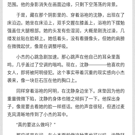
范围。他的身影消失在画面边缘，只剩下空荡荡的背景。
于是，藏在那个阴影里的、穿着浴袍的沈静，出现在了
床沿边。她坐在床沿上，双手交握在膝盖上，浴袍的下摆勉
强盖住大腿根部。她的头发有些湿润，大概是刚洗过澡，几
缕发丝贴在脸颊上。她低着头，没有看摄像头，但她的肩膀
在微微起伏，像是在调整呼吸。
小杰的心跳急剧加速。那心跳声在他自己的耳朵里轰
鸣，几乎盖过了空调的嗡鸣。现在，沈静————他喜欢的
女人，即将被阿明侵犯。这个事实带着沉重的现实感向小杰
袭来，像一块巨石压在他的胸口上。
同样穿着浴袍的阿明，在沈静身边坐下。床垫因为他的
重量微微下陷，沈静的身体也随之倾斜了一下。他探出身
子，像是要去看她的脸一样搭话。他的声音很轻，但透过麦
克风清晰地传到了小杰的耳中。
“真的要这么做吗？”