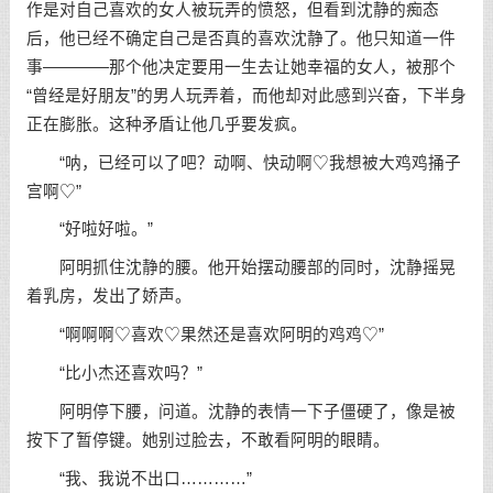
作是对自己喜欢的女人被玩弄的愤怒，但看到沈静的痴态
后，他已经不确定自己是否真的喜欢沈静了。他只知道一件
事————那个他决定要用一生去让她幸福的女人，被那个
“曾经是好朋友”的男人玩弄着，而他却对此感到兴奋，下半身
正在膨胀。这种矛盾让他几乎要发疯。
“呐，已经可以了吧？动啊、快动啊♡我想被大鸡鸡捅子
宫啊♡”
“好啦好啦。”
阿明抓住沈静的腰。他开始摆动腰部的同时，沈静摇晃
着乳房，发出了娇声。
“啊啊啊♡喜欢♡果然还是喜欢阿明的鸡鸡♡”
“比小杰还喜欢吗？”
阿明停下腰，问道。沈静的表情一下子僵硬了，像是被
按下了暂停键。她别过脸去，不敢看阿明的眼睛。
“我、我说不出口…………”