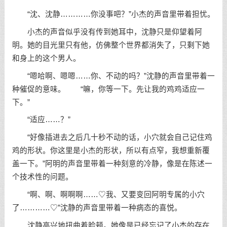
“沈、沈静…………你没事吧？”小杰的声音里带着担忧。
小杰的声音似乎没有传到她耳中，沈静只是仰望着阿
明。她的目光里只有他，仿佛整个世界都消失了，只剩下她
和身上的这个男人。
“嗯哈啊、嗯嗯……你、不动的吗？”沈静的声音里带着一
种催促的意味。 “嘛，你等一下。先让我的鸡鸡适应一
下。”
“适应……？”
“好像插进去之后几十秒不动的话，小穴就会自己记住鸡
鸡的形状。你这里是小杰的形状，所以有点窄，我想重新覆
盖一下。”阿明的声音里带着一种刻意的冷静，像是在陈述一
个技术性的问题。
“啊、啊、啊啊啊……♡我、又要变回阿明专属的小穴
了…………♡”沈静的声音里带着一种病态的喜悦。
沈静高兴地扭曲着脸颊。她像是已经忘记了小杰的存在