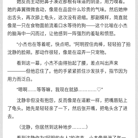
她反而主动把鼻子凑近那根有味道的阴茎，用力嗅着。
她的鼻翼微微翕动，像是在品尝什么珍贵的气味。然后她伸
出舌头，再次舔上龟头，这次没有退缩。那副模样，简直就
像是一只在食物面前流着口水等待的狗——这个比喻在小杰
的脑海中一闪而过，让他感到一阵强烈的羞耻和愤怒。
“小杰也在等着呢，快点吧。”阿明捏住肉棒，轻轻拍了拍
沈静的脸颊。那动作很轻，像是在逗弄一只宠物。
看到这一幕，小杰不由得抬起了腰，差点叫出声来
————但他忍住了。他的手紧紧抓住沙发扶手，指节因为
用力而泛白。
“嗯啊……等等嘛，我现在就舔…………♡”
沈静非但没有抱怨，反而像是在道歉一样，把嘴唇贴上
了龟头。她先是轻轻亲了一下，然后张开嘴，把龟头含了进
去。
（沈静，你居然到这种地步………）
看到沈静作为“阿明的女人”的姿态，小杰像是泄了气一